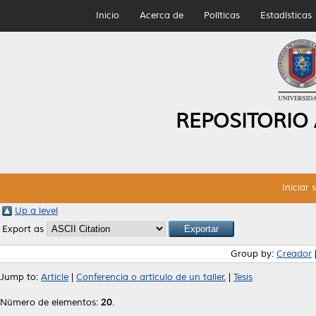
Inicio
Acerca de
Políticas
Estadísticas
REPOSITORIO
Iniciar 
Up a level
Export as
Group by:
Creador
Jump to:
Article
|
Conferencia o artículo de un taller.
|
Tesis
Número de elementos:
20
.