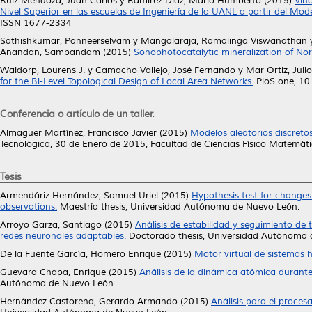
Ruiz Mendoza, Juan Carlos
y
Ramírez Díaz, Mario Humberto
(2015)
Vinc
Nivel Superior en las escuelas de Ingeniería de la UANL a partir del Mo
ISSN 1677-2334
Sathishkumar, Panneerselvam
y
Mangalaraja, Ramalinga Viswanathan
Anandan, Sambandam
(2015)
Sonophotocatalytic mineralization of No
Waldorp, Lourens J.
y
Camacho Vallejo, José Fernando
y
Mar Ortiz, Julio
for the Bi-Level Topological Design of Local Area Networks.
PloS one, 10
Conferencia o artículo de un taller.
Almaguer Martínez, Francisco Javier
(2015)
Modelos aleatorios discretos 
Tecnológica, 30 de Enero de 2015, Facultad de Ciencias Físico Matemátic
Tesis
Armendáriz Hernández, Samuel Uriel
(2015)
Hypothesis test for changes 
observations.
Maestría thesis, Universidad Autónoma de Nuevo León.
Arroyo Garza, Santiago
(2015)
Análisis de estabilidad y seguimiento de
redes neuronales adaptables.
Doctorado thesis, Universidad Autónoma 
De la Fuente García, Homero Enrique
(2015)
Motor virtual de sistemas 
Guevara Chapa, Enrique
(2015)
Análisis de la dinámica atómica durante
Autónoma de Nuevo León.
Hernández Castorena, Gerardo Armando
(2015)
Análisis para el proces