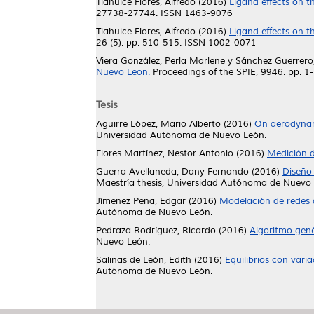
Tlahuice Flores, Alfredo
(2016)
Ligand effects on th
27738-27744. ISSN 1463-9076
Tlahuice Flores, Alfredo
(2016)
Ligand effects on th
26 (5). pp. 510-515. ISSN 1002-0071
Viera González, Perla Marlene
y
Sánchez Guerrero,
Nuevo Leon.
Proceedings of the SPIE, 9946. pp. 
Tesis
Aguirre López, Mario Alberto
(2016)
On aerodynami
Universidad Autónoma de Nuevo León.
Flores Martínez, Nestor Antonio
(2016)
Medición d
Guerra Avellaneda, Dany Fernando
(2016)
Diseño 
Maestría thesis, Universidad Autónoma de Nuevo 
Jímenez Peña, Edgar
(2016)
Modelación de redes 
Autónoma de Nuevo León.
Pedraza Rodríguez, Ricardo
(2016)
Algoritmo gené
Nuevo León.
Salinas de León, Edith
(2016)
Equilibrios con vari
Autónoma de Nuevo León.