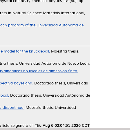
ysical chemistry chemical physics, 18 (40). pp.
ess in Natural Science: Materials International,
reach program of the Universidad Autonoma de
ce model for the knuckleball.
Maestría thesis,
ría thesis, Universidad Autónoma de Nuevo León.
 dinámicos no lineales de dimensión finita.
pectiva bayesiana.
Doctorado thesis, Universidad
ocal.
Doctorado thesis, Universidad Autónoma de
a discontinua.
Maestría thesis, Universidad
a lista se generó en
Thu Aug 6 02:04:51 2026 CDT
.