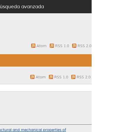
úsqueda avanzada
Atom
RSS 1.0
RSS 2.0
Atom
RSS 1.0
RSS 2.0
uctural and mechanical properties of