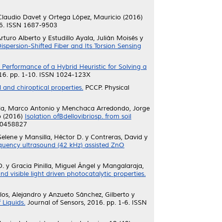
 Claudio Davet
y
Ortega López, Mauricio
(2016)
-6. ISSN 1687-9503
rturo Alberto
y
Estudillo Ayala, Julián Moisés
y
persion-Shifted Fiber and Its Torsion Sensing
 Performance of a Hybrid Heuristic for Solving a
16. pp. 1-10. ISSN 1024-123X
 and chiroptical properties.
PCCP. Physical
la, Marco Antonio
y
Menchaca Arredondo, Jorge
o
(2016)
Isolation ofBdellovibriosp. from soil
 20458827
Selene
y
Mansilla, Héctor D.
y
Contreras, David
y
requency ultrasound (42 kHz) assisted ZnO
D.
y
Gracia Pinilla, Miguel Ángel
y
Mangalaraja,
visible light driven photocatalytic properties.
íos, Alejandro
y
Anzueto Sánchez, Gilberto
y
 Liquids.
Journal of Sensors, 2016. pp. 1-6. ISSN