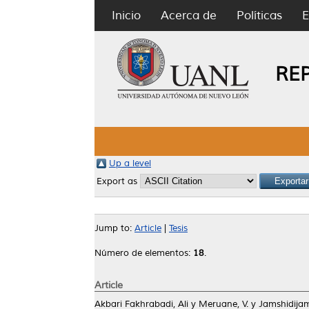
Inicio
Acerca de
Políticas
E
RE
Up a level
Export as
Jump to:
Article
|
Tesis
Número de elementos:
18
.
Article
Akbari Fakhrabadi, Ali
y
Meruane, V.
y
Jamshidija