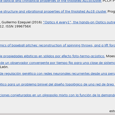
e optical and chiroptical properties of the thiolated Au18cluster.
PCCP. Ph
e structure and vibrational properties of the thiolated Au18 cluster.
Progr
 Guillermo Ezequiel
(2016)
“Optics 4 every1”, the hands-on Optics out
1-12. ISSN 1996756X
cs of baseball pitches: reconstruction of spinning throws, and a lift for
e propiedades elásticas en sólidos por efecto foto-termo-acústico.
Maest
de un observador convergente por tiempo fijo para una clase de sistemas
León.
de regulación genética con redes neuronales recurrentes desde una pers
tico para un problema binivel del diseño topológico de una red de área l
aciones conjeturadas en un oligopolio mixto con la función de la demand
est