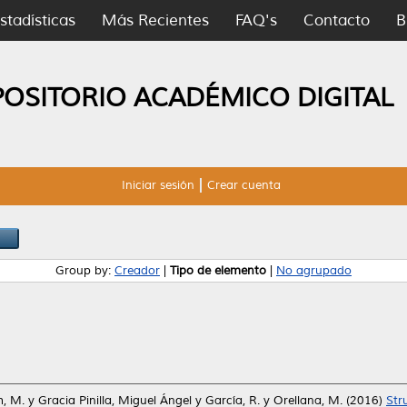
stadísticas
Más Recientes
FAQ's
Contacto
B
POSITORIO ACADÉMICO DIGITAL
Iniciar sesión
Crear cuenta
Group by:
Creador
|
Tipo de elemento
|
No agrupado
m, M.
y
Gracia Pinilla, Miguel Ángel
y
García, R.
y
Orellana, M.
(2016)
Str