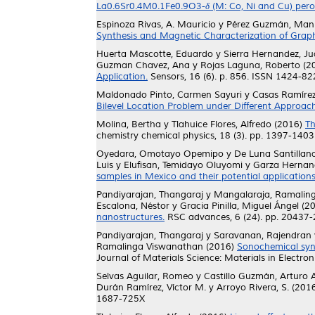
La0.6Sr0.4M0.1Fe0.9O3-δ (M: Co, Ni and Cu) perov
Espinoza Rivas, A. Mauricio
y
Pérez Guzmán, Manu
Synthesis and Magnetic Characterization of Graph
Huerta Mascotte, Eduardo
y
Sierra Hernandez, J
Guzman Chavez, Ana
y
Rojas Laguna, Roberto
(2
Application.
Sensors, 16 (6). p. 856. ISSN 1424-8
Maldonado Pinto, Carmen Sayuri
y
Casas Ramírez
Bilevel Location Problem under Different Approach
Molina, Bertha
y
Tlahuice Flores, Alfredo
(2016)
Th
chemistry chemical physics, 18 (3). pp. 1397-140
Oyedara, Omotayo Opemipo
y
De Luna Santillana
Luis
y
Elufisan, Temidayo Oluyomi
y
Garza Hernand
samples in Mexico and their potential applications
Pandiyarajan, Thangaraj
y
Mangalaraja, Ramalin
Escalona, Néstor
y
Gracia Pinilla, Miguel Ángel
(2
nanostructures.
RSC advances, 6 (24). pp. 20437
Pandiyarajan, Thangaraj
y
Saravanan, Rajendran
Ramalinga Viswanathan
(2016)
Sonochemical synt
Journal of Materials Science: Materials in Electr
Selvas Aguilar, Romeo
y
Castillo Guzmán, Arturo 
Durán Ramírez, Víctor M.
y
Arroyo Rivera, S.
(201
1687-725X