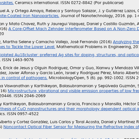
skites.
Ceramics international. ISSN 0272-8842 (Por publicarse)
el A.
y
Ortega Amaya, Rebeca
y
Santoyo Salazar, J.
y
Gutiérrez Lazos,
ite-Coated Iron Nanoparticles.
Journal of Nanotechnology, 2016. pp. 1
uan
y
Mata Chavez, Ruth
y
Jauregui Vazquez, Daniel
y
Castillo Guzmán, A
016)
A Core-Offset Mach Zehnder Interferometer Based on A Non-Zero Dis
220
, Martha Selene
y
Camacho Vallejo, José Fernando
(2016)
Analyzing the
es to Tackle the Lower Level.
Mathematical Problems in Engineering, 20
iolated Au18cluster: preferred Ag sites for doping, structures, and optical
3. ISSN 1463-9076
, Erick de Jesus
y
Olguin Rodriguez, Omar
y
Guo, Xianwu
y
Mendoza Vil
ez, Javier Alfonso
y
García León, Israel
y
Rodríguez Pérez, Mario Albert
 in control of pathogens.
MicrobiologyOpen, 5 (6). pp. 992-1002. ISSN
ga Viswanathan
y
Karthikeyan, Balasubramanian
y
Sepúlveda Guzmán, 
016)
Microstructure, vibrational and visible emission properties of low f
-20446. ISSN 2046-2069
y
Karthikeyan, Balasubramanian
y
Gracia, Francisco
y
Mansilla, Héctor 
hesis of CuO nanostructures and their morphology dependent optical and 
onics. ISSN 0957-4522
Alberto
y
Cortez González, Luis Carlos
y
Toral Acosta, Daniel
y
Martínez R
6)
Noncontact Optical Fiber Sensor for Measuring the Refractive Index of