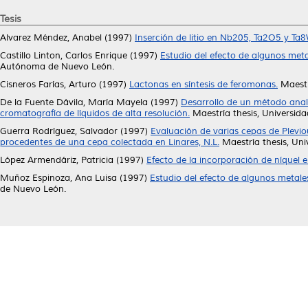
Tesis
Alvarez Méndez, Anabel
(1997)
Inserción de litio en Nb205, Ta2O5 y Ta
Castillo Linton, Carlos Enrique
(1997)
Estudio del efecto de algunos metal
Autónoma de Nuevo León.
Cisneros Farías, Arturo
(1997)
Lactonas en síntesis de feromonas.
Maestr
De la Fuente Dávila, María Mayela
(1997)
Desarrollo de un método analí
cromatografía de líquidos de alta resolución.
Maestría thesis, Universi
Guerra Rodríguez, Salvador
(1997)
Evaluación de varias cepas de Plevi
procedentes de una cepa colectada en Linares, N.L.
Maestría thesis, Un
López Armendáriz, Patricia
(1997)
Efecto de la incorporación de níquel e
Muñoz Espinoza, Ana Luisa
(1997)
Estudio del efecto de algunos metales
de Nuevo León.