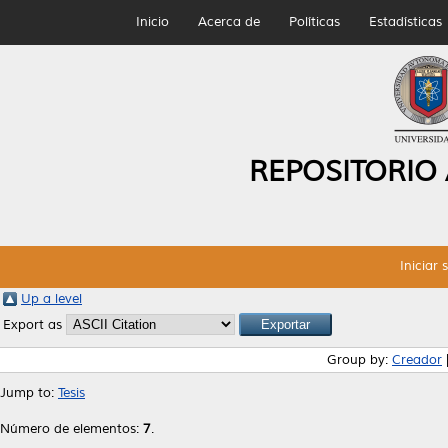
Inicio
Acerca de
Políticas
Estadísticas
REPOSITORIO
Iniciar 
Up a level
Export as
Group by:
Creador
Jump to:
Tesis
Número de elementos:
7
.