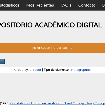
stadísticas
Más Recientes
FAQ's
Contacto
B
POSITORIO ACADÉMICO DIGITAL
Iniciar sesión
Crear cuenta
Group by:
Creador
|
Tipo de elemento
|
No agrupado
(1990)
Correlation of Histamine Levels with Nasal Citology Using Rhino