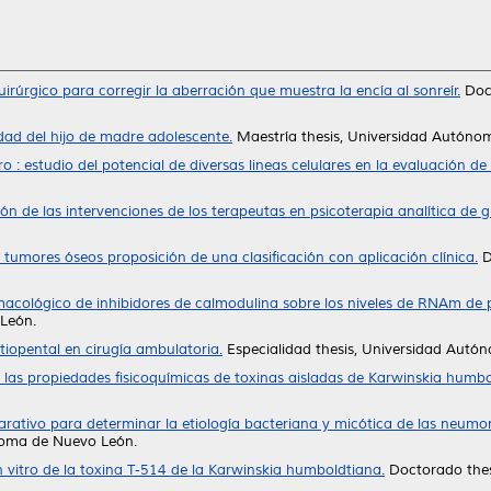
irúrgico para corregir la aberración que muestra la encía al sonreír.
Doct
ad del hijo de madre adolescente.
Maestría thesis, Universidad Autóno
tro : estudio del potencial de diversas lineas celulares en la evaluación d
ón de las intervenciones de los terapeutas en psicoterapia analítica de g
 tumores óseos proposición de una clasificación con aplicación clínica.
D
macológico de inhibidores de calmodulina sobre los niveles de RNAm de p
León.
 tiopental en cirugía ambulatoria.
Especialidad thesis, Universidad Autó
 las propiedades fisicoquímicas de toxinas aisladas de Karwinskia humbo
rativo para determinar la etiología bacteriana y micótica de las neumo
noma de Nuevo León.
in vitro de la toxina T-514 de la Karwinskia humboldtiana.
Doctorado thes