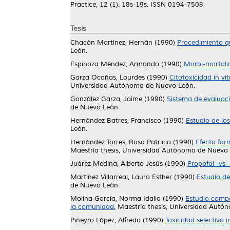
Practice, 12 (1). 18s-19s. ISSN 0194-7508
Tesis
Chacón Martínez, Hernán
(1990)
Procedimiento qu
León.
Espinoza Méndez, Armando
(1990)
Morbi-mortalid
Garza Ocañas, Lourdes
(1990)
Citotoxicidad in vi
Universidad Autónoma de Nuevo León.
González Garza, Jaime
(1990)
Sistema de evaluaci
de Nuevo León.
Hernández Batres, Francisco
(1990)
Estudio de los
León.
Hernández Torres, Rosa Patricia
(1990)
Efecto far
Maestría thesis, Universidad Autónoma de Nuevo 
Juárez Medina, Alberto Jesús
(1990)
Propofol -vs-
Martínez Villarreal, Laura Esther
(1990)
Estudio de
de Nuevo León.
Molina García, Norma Idalia
(1990)
Estudio compa
la comunidad.
Maestría thesis, Universidad Autó
Piñeyro López, Alfredo
(1990)
Toxicidad selectiva 