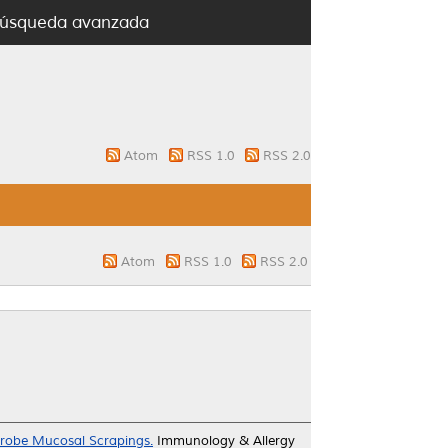
úsqueda avanzada
Atom
RSS 1.0
RSS 2.0
Atom
RSS 1.0
RSS 2.0
probe Mucosal Scrapings.
Immunology & Allergy