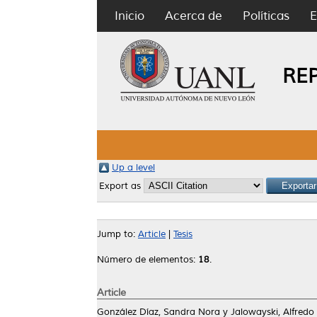
Inicio
Acerca de
Políticas
E
RE
Up a level
Export as
Jump to:
Article
|
Tesis
Número de elementos:
18
.
Article
González Díaz, Sandra Nora
y
Jalowayski, Alfredo