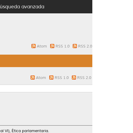
úsqueda avanzada
Atom
RSS 1.0
RSS 2.0
Atom
RSS 1.0
RSS 2.0
l VI), Ética parlamentaria.