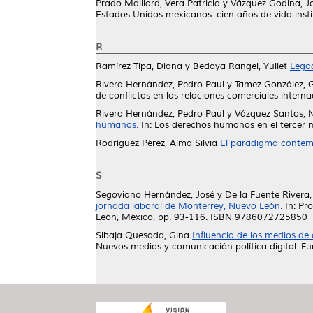
Prado Maillard, Vera Patricia
y
Vázquez Godina, J
Estados Unidos mexicanos: cien años de vida ins
R
Ramírez Tipa, Diana
y
Bedoya Rangel, Yuliet
Legad
Rivera Hernández, Pedro Paul
y
Tamez González, 
de conflictos en las relaciones comerciales intern
Rivera Hernández, Pedro Paul
y
Vázquez Santos, 
humanos.
In: Los derechos humanos en el tercer mi
Rodríguez Pérez, Alma Silvia
El paradigma contempo
S
Segoviano Hernández, José
y
De la Fuente Rivera,
jornada laboral de Monterrey, Nuevo León.
In: Pr
León, México, pp. 93-116. ISBN 9786072725850
Sibaja Quesada, Gina
Influencia de los medios de
Nuevos medios y comunicación política digital. 