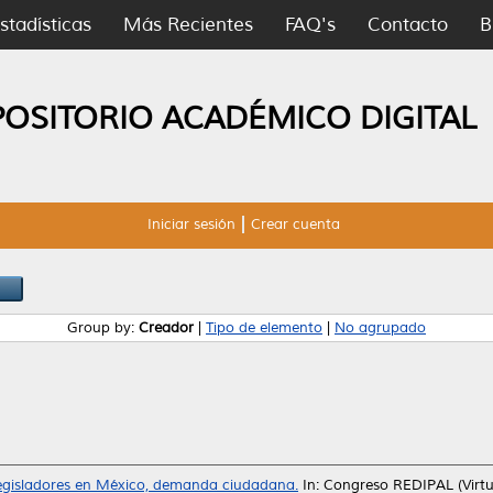
stadísticas
Más Recientes
FAQ's
Contacto
B
POSITORIO ACADÉMICO DIGITAL
Iniciar sesión
Crear cuenta
Group by:
Creador
|
Tipo de elemento
|
No agrupado
legisladores en México, demanda ciudadana.
In: Congreso REDIPAL (Virtua