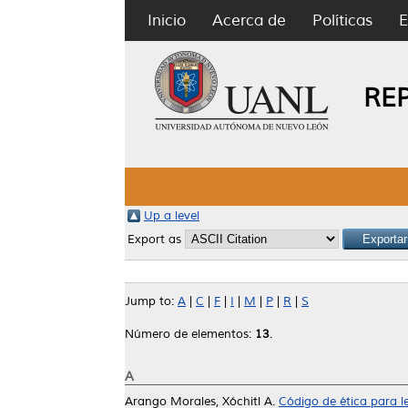
Inicio
Acerca de
Políticas
E
RE
Up a level
Export as
Jump to:
A
|
C
|
F
|
I
|
M
|
P
|
R
|
S
Número de elementos:
13
.
A
Arango Morales, Xóchitl A.
Código de ética para 