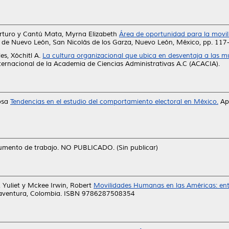
rturo
y
Cantú Mata, Myrna Elizabeth
Área de oportunidad para la movi
 de Nuevo León, San Nicolás de los Garza, Nuevo León, México, pp. 1
s, Xóchitl A.
La cultura organizacional que ubica en desventaja a las m
ternacional de la Academia de Ciencias Administrativas A.C (ACACIA).
osa
Tendencias en el estudio del comportamiento electoral en México.
Apu
mento de trabajo. NO PUBLICADO. (Sin publicar)
 Yuliet
y
Mckee Irwin, Robert
Movilidades Humanas en las Américas: entr
aventura, Colombia. ISBN 9786287508354