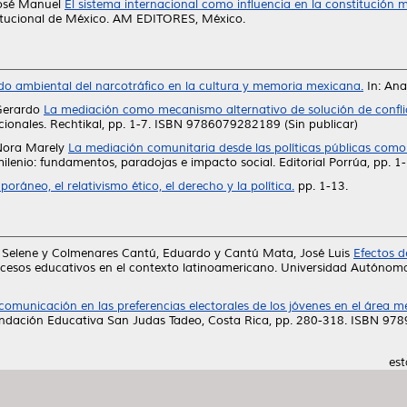
osé Manuel
El sistema internacional como influencia en la constitución me
titucional de México. AM EDITORES, México.
o ambiental del narcotráfico en la cultura y memoria mexicana.
In: Ana
Gerardo
La mediación como mecanismo alternativo de solución de conflict
acionales. Rechtikal, pp. 1-7. ISBN 9786079282189 (Sin publicar)
Nora Marely
La mediación comunitaria desde las políticas públicas como
lenio: fundamentos, paradojas e impacto social. Editorial Porrúa, pp. 1-1
ráneo, el relativismo ético, el derecho y la política.
pp. 1-13.
 Selene
y
Colmenares Cantú, Eduardo
y
Cantú Mata, José Luis
Efectos d
ocesos educativos en el contexto latinoamericano. Universidad Autónom
 comunicación en las preferencias electorales de los jóvenes en el área 
Fundación Educativa San Judas Tadeo, Costa Rica, pp. 280-318. ISBN 9
est