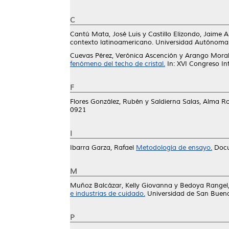
C
Cantú Mata, José Luis
y
Castillo Elizondo, Jaime A
contexto latinoamericano. Universidad Autónoma
Cuevas Pérez, Verónica Ascención
y
Arango Morale
fenómeno del techo de cristal.
In: XVI Congreso In
F
Flores González, Rubén
y
Saldierna Salas, Alma R
0921
I
Ibarra Garza, Rafael
Metodología de ensayo.
Docu
M
Muñoz Balcázar, Kelly Giovanna
y
Bedoya Rangel,
e industrias de cuidado.
Universidad de San Buen
P