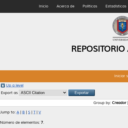
Inicio
Acerca de
Políticas
Estadísticas
REPOSITORIO
Iniciar 
Up a level
Export as
Group by:
Creador
Jump to:
A
|
B
|
S
|
T
|
V
Número de elementos:
7
.