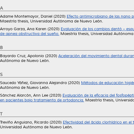
A
Adame Montemayor, Daniel
(2020)
Efecto antimicrobiano de las nano p
Maestría thesis, Universidad Autónoma de Nuevo León.
Arroyo Garza, Ana Karen
(2020)
Evaluación de los cambios dentó – esqu
de apnea obstructiva del sueño.
Maestría thesis, Universidad Autónoma
B
Bayardo Cruz, Apolonio
(2020)
Aceleración del movimiento dental durant
Autónoma de Nuevo León.
S
Saucedo Yáñez, Giovanna Alejandra
(2020)
Métodos de educación higién
Autónoma de Nuevo León.
Sánchez Alarcón, Ann Lee
(2020)
Evaluación de la eficacia del fosfopép
en pacientes bajo tratamiento de ortodoncia.
Maestría thesis, Univers
T
Treviño Anguiano, Ricardo
(2020)
Efectividad del ácido clorhídrico en e
Universidad Autónoma de Nuevo León.