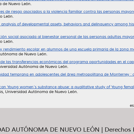
a de Nuevo León.
es de riesgo asociados a la violencia familiar contra las personas mayo
o León.
 analysis of developmental assets, behaviors and delinquency among his
ción social asociada al bienestar personal de las personas adultas mayo
o León.
r y rendimiento escolar en alumnos de una escuela primaria de la zona m
 Autónoma de Nuevo León.
de las transferencias económicas del programa oportunidades en el cap
niversidad Autónoma de Nuevo León.
idad temprana en adolescentes del área metropolitana de Monterrey : c
can Young women´s substance abuse: a qualitative study of Young femal
is, Universidad Autónoma de Nuevo León.
es
AD AUTÓNOMA DE NUEVO LEÓN | Derechos R