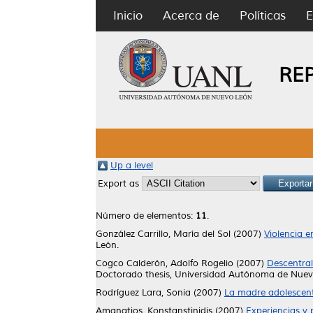
Inicio
Acerca de
Políticas
E
RE
Up a level
Export as
Número de elementos:
11
.
González Carrillo, María del Sol
(2007)
Violencia e
León.
Cogco Calderón, Adolfo Rogelio
(2007)
Descentral
Doctorado thesis, Universidad Autónoma de Nuev
Rodríguez Lara, Sonia
(2007)
La madre adolescente
Amanatios, Konstanstinidis
(2007)
Experiencias y 