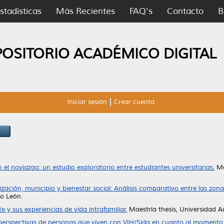
stadísticas
Más Recientes
FAQ's
Contacto
B
POSITORIO ACADÉMICO DIGITAL
Iniciar sesión
Crear cuenta
n el noviazgo: un estudio exploratorio entre estudiantes universitarias.
Ma
ización, municipio y bienestar social: Análisis comparativo entre las z
o León.
 y sus experiencias de vida intrafamiliar.
Maestría thesis, Universidad
perspectivas de personas que viven con VIH/Sida en cuanto al momento d