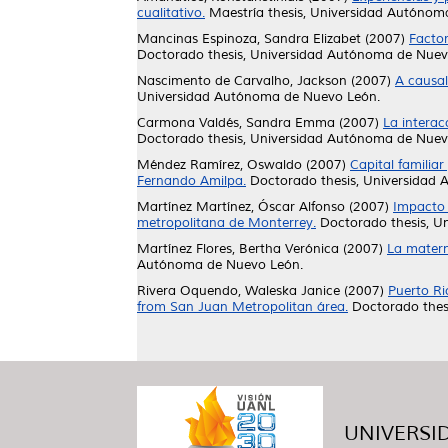
cualitativo.
Maestría thesis, Universidad Autónom
Mancinas Espinoza, Sandra Elizabet
(2007)
Factor
Doctorado thesis, Universidad Autónoma de Nuev
Nascimento de Carvalho, Jackson
(2007)
A causal
Universidad Autónoma de Nuevo León.
Carmona Valdés, Sandra Emma
(2007)
La interac
Doctorado thesis, Universidad Autónoma de Nuev
Méndez Ramírez, Oswaldo
(2007)
Capital familia
Fernando Amilpa.
Doctorado thesis, Universidad
Martínez Martínez, Óscar Alfonso
(2007)
Impacto 
metropolitana de Monterrey.
Doctorado thesis, U
Martínez Flores, Bertha Verónica
(2007)
La matern
Autónoma de Nuevo León.
Rivera Oquendo, Waleska Janice
(2007)
Puerto Ri
from San Juan Metropolitan área.
Doctorado thes
UNIVERSID