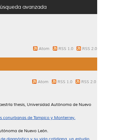
úsqueda avanzada
Atom
RSS 1.0
RSS 2.0
Atom
RSS 1.0
RSS 2.0
estría thesis, Universidad Autónoma de Nuevo
onas conurbanas de Tampico y Monterrey.
 Autónoma de Nuevo León.
e diagnóstico y su vida cotidiana. un estudio