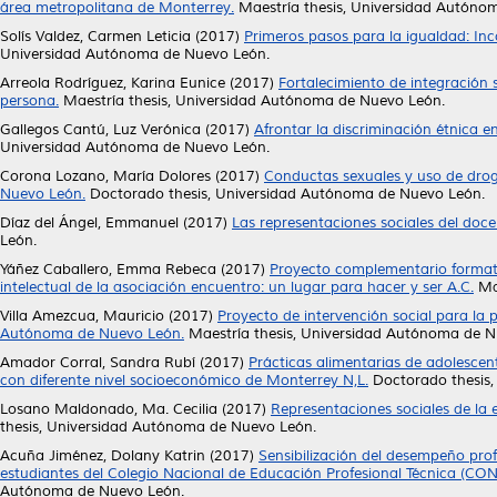
área metropolitana de Monterrey.
Maestría thesis, Universidad Autóno
Solís Valdez, Carmen Leticia
(2017)
Primeros pasos para la igualdad: Inc
Universidad Autónoma de Nuevo León.
Arreola Rodríguez, Karina Eunice
(2017)
Fortalecimiento de integración
persona.
Maestría thesis, Universidad Autónoma de Nuevo León.
Gallegos Cantú, Luz Verónica
(2017)
Afrontar la discriminación étnica en
Universidad Autónoma de Nuevo León.
Corona Lozano, María Dolores
(2017)
Conductas sexuales y uso de drog
Nuevo León.
Doctorado thesis, Universidad Autónoma de Nuevo León.
Díaz del Ángel, Emmanuel
(2017)
Las representaciones sociales del doc
León.
Yáñez Caballero, Emma Rebeca
(2017)
Proyecto complementario formativ
intelectual de la asociación encuentro: un lugar para hacer y ser A.C.
Mae
Villa Amezcua, Mauricio
(2017)
Proyecto de intervención social para la 
Autónoma de Nuevo León.
Maestría thesis, Universidad Autónoma de N
Amador Corral, Sandra Rubí
(2017)
Prácticas alimentarias de adolescen
con diferente nivel socioeconómico de Monterrey N,L.
Doctorado thesis,
Losano Maldonado, Ma. Cecilia
(2017)
Representaciones sociales de la 
thesis, Universidad Autónoma de Nuevo León.
Acuña Jiménez, Dolany Katrin
(2017)
Sensibilización del desempeño prof
estudiantes del Colegio Nacional de Educación Profesional Técnica (CONA
Autónoma de Nuevo León.