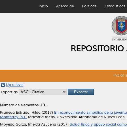
Inicio
Acerca de
Políticas
Estadísticas
REPOSITORIO
Iniciar 
Up a level
Export as
Número de elementos:
13
.
Pruneda Estrada, Hilda
(2017)
El reconocimiento simbólico de la juvent
Monterrey. N.L.
Maestría thesis, Universidad Autónoma de Nuevo León.
Moyeda Garza, Imelda Azucena
(2017)
Salud física y apoyo social como