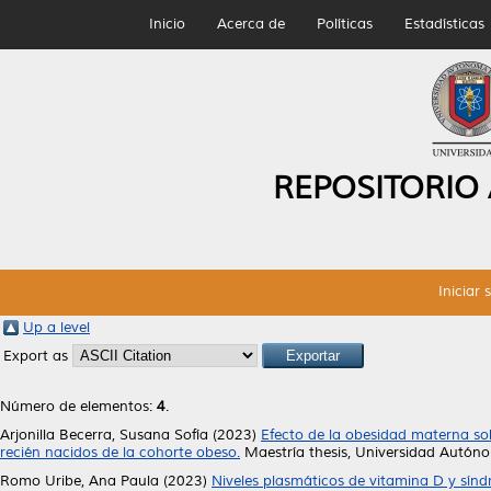
Inicio
Acerca de
Políticas
Estadísticas
REPOSITORIO
Iniciar 
Up a level
Export as
Número de elementos:
4
.
Arjonilla Becerra, Susana Sofía
(2023)
Efecto de la obesidad materna sob
recién nacidos de la cohorte obeso.
Maestría thesis, Universidad Autón
Romo Uribe, Ana Paula
(2023)
Niveles plasmáticos de vitamina D y sín