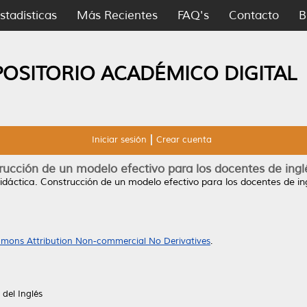
stadísticas
Más Recientes
FAQ's
Contacto
B
POSITORIO ACADÉMICO DIGITAL
Iniciar sesión
Crear cuenta
rucción de un modelo efectivo para los docentes de inglé
dáctica. Construcción de un modelo efectivo para los docentes de ingl
mons Attribution Non-commercial No Derivatives
.
del Inglés