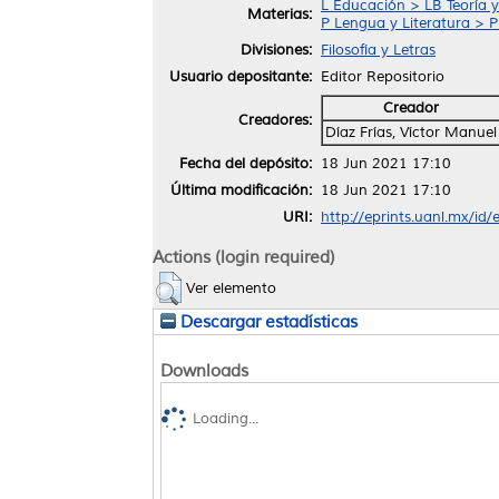
L Educación > LB Teoría y
Materias:
P Lengua y Literatura > 
Divisiones:
Filosofía y Letras
Usuario depositante:
Editor Repositorio
Creador
Creadores:
Díaz Frías, Víctor Manuel
Fecha del depósito:
18 Jun 2021 17:10
Última modificación:
18 Jun 2021 17:10
URI:
http://eprints.uanl.mx/id
Actions (login required)
Ver elemento
Descargar estadísticas
Downloads
Loading...