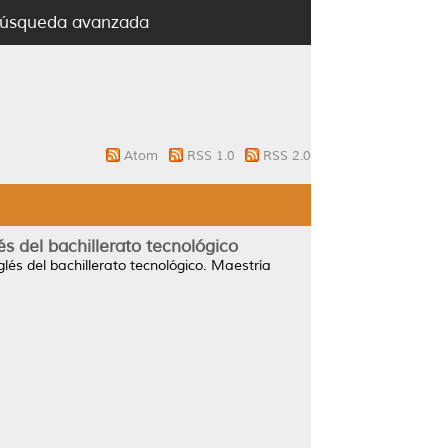
úsqueda avanzada
Atom
RSS 1.0
RSS 2.0
s del bachillerato tecnológico
és del bachillerato tecnológico.
Maestría