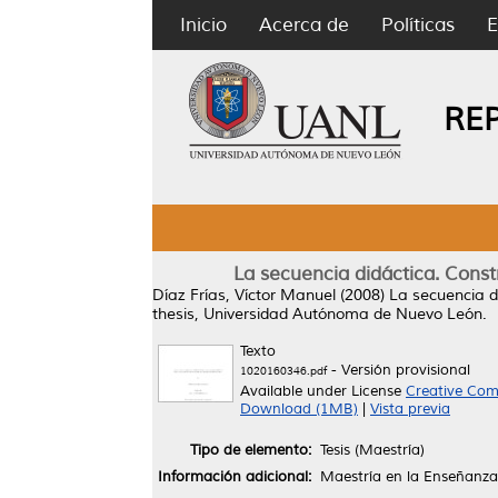
Inicio
Acerca de
Políticas
E
RE
La secuencia didáctica. Const
Díaz Frías, Víctor Manuel
(2008)
La secuencia di
thesis, Universidad Autónoma de Nuevo León.
Texto
- Versión provisional
1020160346.pdf
Available under License
Creative Com
Download (1MB)
|
Vista previa
Tipo de elemento:
Tesis (Maestría)
Información adicional:
Maestría en la Enseñanza 