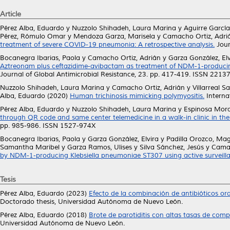
Article
Pérez Alba, Eduardo
y
Nuzzolo Shihadeh, Laura Marina
y
Aguirre García
Pérez, Rómulo Omar
y
Mendoza Garza, Marisela
y
Camacho Ortiz, Adri
treatment of severe COVID-19 pneumonia: A retrospective analysis.
Jour
Bocanegra Ibarias, Paola
y
Camacho Ortiz, Adrián
y
Garza González, Elv
Aztreonam plus ceftazidime-avibactam as treatment of NDM-1-producing
Journal of Global Antimicrobial Resistance, 23. pp. 417-419. ISSN 2213
Nuzzolo Shihadeh, Laura Marina
y
Camacho Ortiz, Adrián
y
Villarreal S
Alba, Eduardo
(2020)
Human trichinosis mimicking polymyositis.
Interna
Pérez Alba, Eduardo
y
Nuzzolo Shihadeh, Laura Marina
y
Espinosa Mora
through QR code and same center telemedicine in a walk-in clinic in th
pp. 985-986. ISSN 1527-974X
Bocanegra Ibarias, Paola
y
Garza González, Elvira
y
Padilla Orozco, Ma
Samantha Maribel
y
Garza Ramos, Ulises
y
Silva Sánchez, Jesús
y
Camac
by NDM-1-producing Klebsiella pneumoniae ST307 using active surveill
Tesis
Pérez Alba, Eduardo
(2023)
Efecto de la combinación de antibióticos or
Doctorado thesis, Universidad Autónoma de Nuevo León.
Pérez Alba, Eduardo
(2018)
Brote de parotiditis con altas tasas de compl
Universidad Autónoma de Nuevo León.