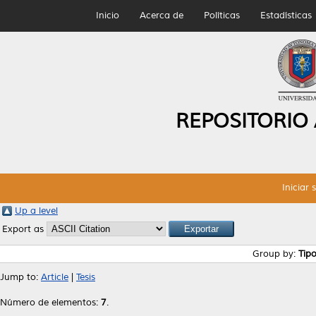
Inicio
Acerca de
Políticas
Estadísticas
REPOSITORIO
Iniciar 
Up a level
Export as
Group by:
Tip
Jump to:
Article
|
Tesis
Número de elementos:
7
.