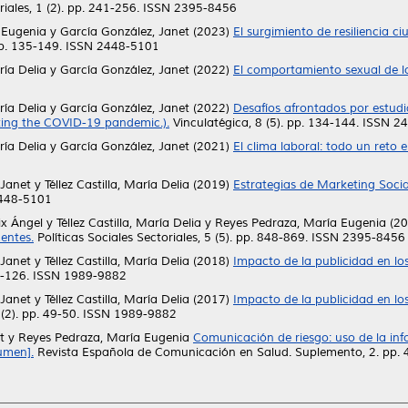
oriales, 1 (2). pp. 241-256. ISSN 2395-8456
 Eugenia
y
García González, Janet
(2023)
El surgimiento de resiliencia c
pp. 135-149. ISSN 2448-5101
ría Delia
y
García González, Janet
(2022)
El comportamiento sexual de lo
ría Delia
y
García González, Janet
(2022)
Desafíos afrontados por estud
nting the COVID-19 pandemic.).
Vinculatégica, 8 (5). pp. 134-144. ISSN 
ría Delia
y
García González, Janet
(2021)
El clima laboral: todo un reto e
 Janet
y
Téllez Castilla, María Delia
(2019)
Estrategias de Marketing Soci
2448-5101
ix Ángel
y
Téllez Castilla, María Delia
y
Reyes Pedraza, María Eugenia
(20
entes.
Políticas Sociales Sectoriales, 5 (5). pp. 848-869. ISSN 2395-8456
 Janet
y
Téllez Castilla, María Delia
(2018)
Impacto de la publicidad en los
16-126. ISSN 1989-9882
 Janet
y
Téllez Castilla, María Delia
(2017)
Impacto de la publicidad en los
(2). pp. 49-50. ISSN 1989-9882
t
y
Reyes Pedraza, María Eugenia
Comunicación de riesgo: uso de la in
umen].
Revista Española de Comunicación en Salud. Suplemento, 2. pp.