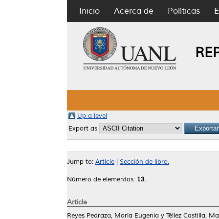
Inicio
Acerca de
Políticas
E
RE
Up a level
Export as
Jump to:
Article
|
Sección de libro.
Número de elementos:
13
.
Article
Reyes Pedraza, María Eugenia
y
Téllez Castilla, Ma