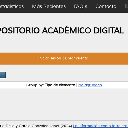
stadísticas
Más Recientes
FAQ's
Contacto
B
POSITORIO ACADÉMICO DIGITAL
Iniciar sesión
Crear cuenta
Group by:
Tipo de elemento
|
No agrupado
ría Delia
y
García González, Janet
(2024)
La información como fortaleza 