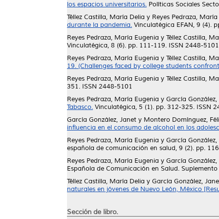
los espacios universitarios.
Políticas Sociales Sect
Téllez Castilla, María Delia
y
Reyes Pedraza, María
durante la pandemia.
Vinculatégica EFAN, 9 (4). 
Reyes Pedraza, María Eugenia
y
Téllez Castilla, Ma
Vinculatégica, 8 (6). pp. 111-119. ISSN 2448-5101
Reyes Pedraza, María Eugenia
y
Téllez Castilla, Ma
19. (Challenges faced by college students confro
Reyes Pedraza, María Eugenia
y
Téllez Castilla, Ma
351. ISSN 2448-5101
Reyes Pedraza, María Eugenia
y
García González,
Tabasco.
Vinculatégica, 5 (1). pp. 312-325. ISSN 
García González, Janet
y
Montero Domínguez, Fél
influencia en el consumo de alcohol en los adolesc
Reyes Pedraza, María Eugenia
y
García González,
española de comunicación en salud, 9 (2). pp. 1
Reyes Pedraza, María Eugenia
y
García González,
Española de Comunicación en Salud. Suplemento 
Téllez Castilla, María Delia
y
García González, Jane
naturales en jóvenes de Nuevo León, México [Res
Sección de libro.