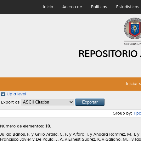
Inicio
Acerca de
Políticas
Estadísticas
REPOSITORIO
Iniciar 
Up a level
Export as
Group by:
Tip
Número de elementos:
10
.
Juliao Baños, F.
y
Grillo Ardila, C. F.
y
Alfaro, I.
y
Andara Ramírez, M. T.
y
Francisco Javier
y
De Paula, J. A.
y
Ernest Suárez, K.
y
Galiano, M.T.
y
Iad