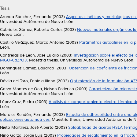
Tesis
Aranda Sánchez, Fernando
(2003)
Aspectos cinéticos y morfológicos en la
Universidad Autónoma de Nuevo León.
Cabriales Gómez, Roberto Carlos
(2003)
Nuevos materiales orgánicos lu
Nuevo León.
Castillo Velázquez, Marco Antonio
(2003)
Parámetros autoafines en la p
León.
Contreras de León, José Eulalio
(2003)
Investigación sobre el efecto de
MGO-CaZrO3.
Maestría thesis, Universidad Autónoma de Nuevo León.
Domínguez Gamez, Eduardo
(2003)
Obtención del coeficiente de fricci
León.
Dávila del Toro, Fabiola Iliana
(2003)
Optimización de la formulación AZ
Garza Montes de Oca, Nelson Federico
(2003)
Caracterización microestru
Universidad Autónoma de Nuevo León.
López Cruz, Pedro
(2003)
Análisis del comportamiento electro-térmico 
León.
Morales Rendón, Fernando
(2003)
Estudio de adhesibilidad entre una a
aplicaciones automotrices.
Maestría thesis, Universidad Autónoma de N
Nieto Martínez, José Alberto
(2003)
Soldabilidad de aceros HSLA termog
Niño Garza, Jorge Luis
(2003)
Propiedades de escalamiento en la fractu