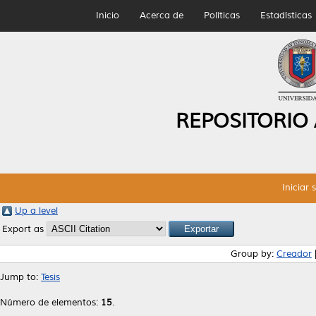
Inicio
Acerca de
Políticas
Estadísticas
REPOSITORIO
Iniciar 
Up a level
Export as
Group by:
Creador
Jump to:
Tesis
Número de elementos:
15
.