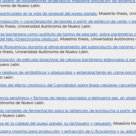
l diseño de biodigestores anaeróbicos mediante simulación de dinámica d
tónoma de Nuevo León.
articulado en la vida de anaquel del queso panela.
Maestría thesis, U
roducción y caracterización de biogás a partir de estiércol de cerdo y b
a thesis, Universidad Autónoma de Nuevo León.
sa bacteriana como sustituto de harina de pescado, sobre parámetros de
el Nilo (Oreochromis niloticus).
Maestría thesis, Universidad Autónoma
e fitoquímicos durante el almacenamiento del subproducto de naranja (Ci
 thesis, Universidad Autónoma de Nuevo León.
rización de películas bioactivas de celulosa bacteriana elaboradas a part
Nuevo León.
residuos de antibióticos y plaguicidas y enterobacterias en carne porci
o León.
lisis del efecto citotóxico del Cannabidiol sobre líneas celulares canceríg
ncia serológica y factores de riesgo asociados a leptospira spp. en sis
utónoma de Nuevo León.
las variables de fermentación para la obtención de kombucha a partir 
e Nuevo León.
e en la calidad del queso panela, su lactosuero y requesón.
Maestría th
rospira maxima para producción y extracción de C-ficocianina y su adic