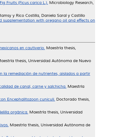
 Fruits (Ficus carica L.).
Microbiology Research,
 Ramsy
y
Rico Costilla, Daniela Saraí
y
Castillo
nd supplementation with oregano oil and effects on
mexicanos en cautiverio.
Maestría thesis,
aestría thesis, Universidad Autónoma de Nuevo
 la remediación de nutrientes, aislados a partir
alidad de canal, carne y salchicha.
Maestría
con Encephalitozoon cuniculi.
Doctorado thesis,
lilla orgánica.
Maestría thesis, Universidad
ivos.
Maestría thesis, Universidad Autónoma de