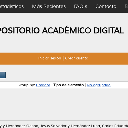
stadísticas
Más Recientes
FAQ's
Contacto
B
POSITORIO ACADÉMICO DIGITAL
Iniciar sesión
Crear cuenta
Group by:
Creador
|
Tipo de elemento
|
No agrupado
y
y
Hernández Ochoa, Jesús Salvador
y
Hernández Luna, Carlos Eduard