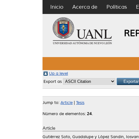
Inicio
Acerca de
Políticas
E
RE
Up a level
Export as
Jump to:
Article
|
Tesis
Número de elementos:
24
.
Article
Gutiérrez Soto, Guadalupe
y
López Sandin, Iosvan