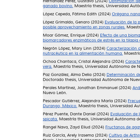
Hernández Pérez, Gustavo
(2024)
Optimización de
ganado bovino.
Maestría thesis, Universidad Au
López Cepeda, Fátima Edith
(2024)
Orégano nanop
López Grimaldo, Genaro
(2024)
Evaluación de la p
posible aprovechamiento en zonas rurales.
Maestrí
Moar Gómez, Enrique
(2024)
Efecto de una bioma
biomarcadores enzimáticos de estrés en la tilapia d
Negrón López, Mary Linn
(2024)
Caracterización d
nutracéutica en la alimentación humana.
Maestría
Ochoa Chantaca, Cristal Alejandra
(2024)
Caracte
vera.
Maestría thesis, Universidad Autónoma de 
Paz González, Alma Delia
(2024)
Determinación de 
Doctorado thesis, Universidad Autónoma de Nuev
Perales Martínez, Jonathan Emmanuel
(2024)
Aná
Nuevo León.
Pescador Gutiérrez, Alejandra María
(2024)
Frecue
Durango, México.
Maestría thesis, Universidad A
Pérez Puente, Dante Daniel
(2024)
Evaluación de 
spicata.
Maestría thesis, Universidad Autónoma d
Rangel Nava, Zayd Eliud
(2024)
Fructanos de agav
Ruiz García, Arely Irasema
(2024)
Cultivo de Arth