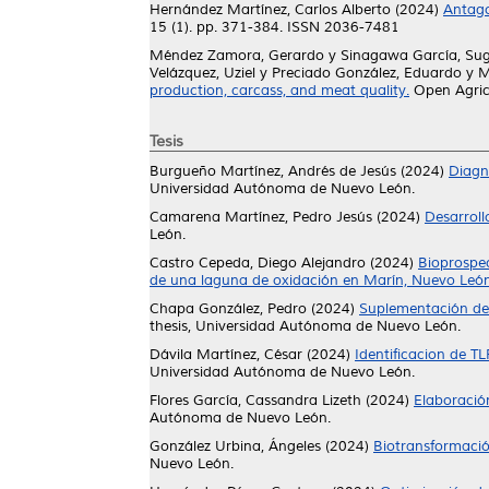
Hernández Martínez, Carlos Alberto
(2024)
Antago
15 (1). pp. 371-384. ISSN 2036-7481
Méndez Zamora, Gerardo
y
Sinagawa García, S
Velázquez, Uziel
y
Preciado González, Eduardo
y
M
production, carcass, and meat quality.
Open Agricu
Tesis
Burgueño Martínez, Andrés de Jesús
(2024)
Diagnó
Universidad Autónoma de Nuevo León.
Camarena Martínez, Pedro Jesús
(2024)
Desarroll
León.
Castro Cepeda, Diego Alejandro
(2024)
Bioprospec
de una laguna de oxidación en Marín, Nuevo León
Chapa González, Pedro
(2024)
Suplementación del
thesis, Universidad Autónoma de Nuevo León.
Dávila Martínez, César
(2024)
Identificacion de T
Universidad Autónoma de Nuevo León.
Flores García, Cassandra Lizeth
(2024)
Elaboració
Autónoma de Nuevo León.
González Urbina, Ángeles
(2024)
Biotransformación
Nuevo León.