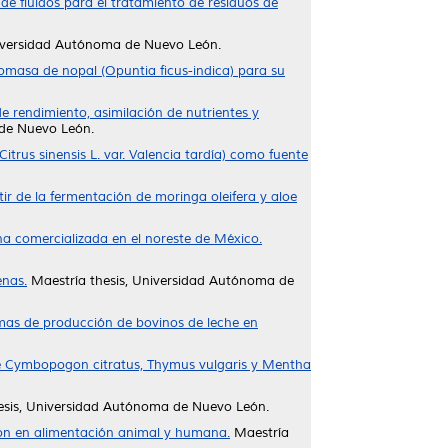
e fluidos para el tratamiento de residuos de
niversidad Autónoma de Nuevo León.
iomasa de nopal (Opuntia ficus-indica) para su
 rendimiento, asimilación de nutrientes y
 de Nuevo León.
trus sinensis L. var. Valencia tardía) como fuente
ir de la fermentación de moringa oleifera y aloe
na comercializada en el noreste de México.
enas.
Maestría thesis, Universidad Autónoma de
temas de producción de bovinos de leche en
de Cymbopogon citratus, Thymus vulgaris y Mentha
esis, Universidad Autónoma de Nuevo León.
ión en alimentación animal y humana.
Maestría