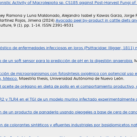
nistic Activity of Macrolepiota sp. CS185 against Post-Harvest Fungi of Fig
ugey Ramona
y
Luna Maldonado, Alejandro Isabel
y
Kawas Garza, Jorge
artínez Rojas, Jimena
(2024)
Avocado peel by-product in cattle diets a
lture, 9 (1). pp. 1-14. ISSN 2391-9531
stico de enfermedades infecciosas en loros (Psittacidae: Illigaer, 1811) 
o de un soft sensor para la predicción de pH en la digestión anaerobia.
M
ción de microorganismos con fotosíntesis oxigénica con potencial uso en
, México.
Maestría thesis, Universidad Autónoma de Nuevo León.
 aceite de orégano en dieta de pollo en el comportamiento productivo, c
LR2 y TLR4 en el TGI de un modelo murino infectado experimentalmente 
n de un producto de panadería usando oleogeles a base de cera de cande
 de colorantes sintéticos y efluentes industriales por basidiomicetos nat