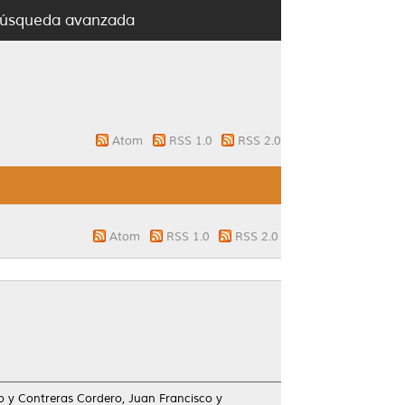
úsqueda avanzada
Atom
RSS 1.0
RSS 2.0
Atom
RSS 1.0
RSS 2.0
o
y
Contreras Cordero, Juan Francisco
y