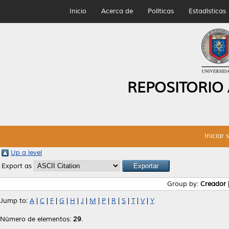
Inicio
Acerca de
Políticas
Estadísticas
REPOSITORIO
Iniciar 
Up a level
Export as
Group by:
Creador
Jump to:
A
|
C
|
F
|
G
|
H
|
J
|
M
|
P
|
R
|
S
|
T
|
V
|
Y
Número de elementos:
29
.