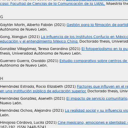
caso: Facultad de Ciencias de la Comunicación de la UANL.
Maestría th
G
Gaytán Morín, Alberto Fabián
(2021)
Gestión para la filmación de partid
Autónoma de Nuevo León.
Gong, Xiangjun
(2021)
La influencia de los Institutos Confucio en Méxic
educación y el entendimiento México China.
Doctorado thesis, Univers
González Villagómez, Teresa Gerardina
(2021)
El fotoperiodismo en la pu
thesis, Universidad Autónoma de Nuevo León.
Guerrero Guerra, Osvaldo
(2021)
Estudio comparativo sobre centros de 
Autónoma de Nuevo León.
H
Hernández Estrada, Rocio Elizabeth
(2021)
Factores que influyen en el 
en una institución pública de educación superior.
Doctorado thesis, Uni
Hernández González, Aseneth
(2021)
El impacto de servicio comunitario
Nuevo León.
Hernández Ochoa, Alejandro
(2021)
La realidad social y su influencia vi
León.
Hinojosa Córdova, Lucila
(2021)
Cine mexicano, emociones e identidad: d
167-192. ISSN 2448-5241