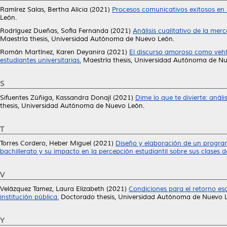
Ramírez Salas, Bertha Alicia
(2021)
Procesos comunicativos exitosos en l
León.
Rodríguez Dueñas, Sofía Fernanda
(2021)
Análisis cualitativo de la mer
Maestría thesis, Universidad Autónoma de Nuevo León.
Román Martínez, Karen Deyanira
(2021)
El discurso amoroso como vehícu
estudiantes universitarias.
Maestría thesis, Universidad Autónoma de Nu
S
Sifuentes Zúñiga, Kassandra Donají
(2021)
Dime lo que te divierte: anál
thesis, Universidad Autónoma de Nuevo León.
T
Torres Cordero, Heber Miguel
(2021)
Diseño y elaboración de un program
bachillerato y su impacto en la percepción estudiantil sobre sus clases d
V
Velázquez Tamez, Laura Elizabeth
(2021)
Condiciones para el retorno es
institución pública.
Doctorado thesis, Universidad Autónoma de Nuevo 
Y