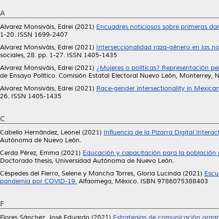
A
Alvarez Monsiváis, Edrei
(2021)
Encuadres noticiosos sobre primeras dama
1-20. ISSN 1699-2407
Alvarez Monsiváis, Edrei
(2021)
Interseccionalidad raza-género en las no
sociales, 28. pp. 1-27. ISSN 1405-1435
Alvarez Monsiváis, Edrei
(2021)
¿Mujeres o políticas? Representación per
de Ensayo Político. Comisión Estatal Electoral Nuevo León, Monterrey,
Alvarez Monsiváis, Edrei
(2021)
Race-gender intersectionality in Mexica
26. ISSN 1405-1435
C
Cabello Hernández, Leonel
(2021)
Influencia de la Pizarra Digital Interac
Autónoma de Nuevo León.
Cerda Pérez, Emma
(2021)
Educación y capacitación para la población p
Doctorado thesis, Universidad Autónoma de Nuevo León.
Céspedes del Fierro, Selene
y
Mancha Torres, Gloria Lucinda
(2021)
Escu
pandemia por COVID-19.
Alfaomega, México. ISBN 9786075388403
F
Flores Sánchez, José Eduardo
(2021)
Estrategias de comunicación organi