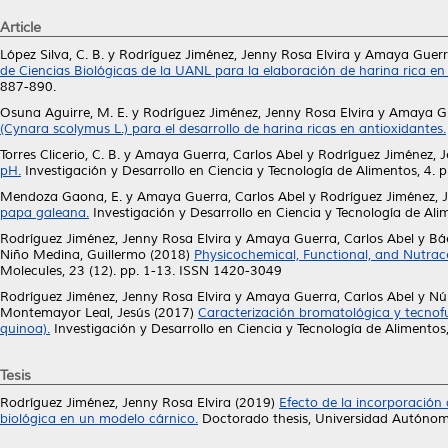
Article
López Silva, C. B.
y
Rodríguez Jiménez, Jenny Rosa Elvira
y
Amaya Guerra
de Ciencias Biológicas de la UANL para la elaboración de harina rica en
887-890.
Osuna Aguirre, M. E.
y
Rodríguez Jiménez, Jenny Rosa Elvira
y
Amaya Gu
(Cynara scolymus L.) para el desarrollo de harina ricas en antioxidantes.
Torres Clicerio, C. B.
y
Amaya Guerra, Carlos Abel
y
Rodríguez Jiménez, J
pH.
Investigación y Desarrollo en Ciencia y Tecnología de Alimentos, 4. 
Mendoza Gaona, E.
y
Amaya Guerra, Carlos Abel
y
Rodríguez Jiménez, 
papa galeana.
Investigación y Desarrollo en Ciencia y Tecnología de Ali
Rodríguez Jiménez, Jenny Rosa Elvira
y
Amaya Guerra, Carlos Abel
y
Bá
Niño Medina, Guillermo
(2018)
Physicochemical, Functional, and Nutrace
Molecules, 23 (12). pp. 1-13. ISSN 1420-3049
Rodríguez Jiménez, Jenny Rosa Elvira
y
Amaya Guerra, Carlos Abel
y
Nú
Montemayor Leal, Jesús
(2017)
Caracterización bromatológica y tecno
quinoa).
Investigación y Desarrollo en Ciencia y Tecnología de Alimentos,
Tesis
Rodríguez Jiménez, Jenny Rosa Elvira
(2019)
Efecto de la incorporación 
biológica en un modelo cárnico.
Doctorado thesis, Universidad Autóno