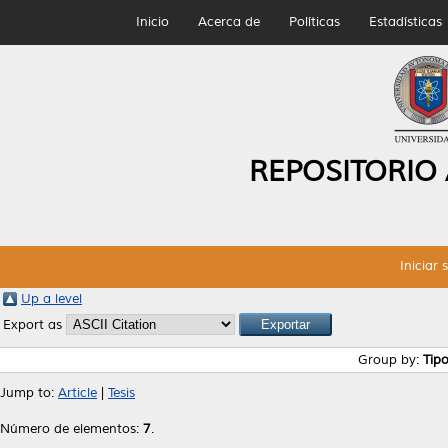
Inicio
Acerca de
Políticas
Estadísticas
REPOSITORIO
Iniciar 
Up a level
Export as
Group by:
Tip
Jump to:
Article
|
Tesis
Número de elementos:
7
.