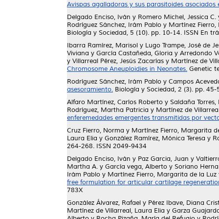
Avispas agalladoras y sus parasitoides asociados
Delgado Enciso, Iván
y
Romero Michel, Jessica C.
Rodríguez Sánchez, Irám Pablo
y
Martínez Fierro,
Biología y Sociedad, 5 (10). pp. 10-14. ISSN En tr
Ibarra Ramírez, Marisol
y
Lugo Trampe, José de Je
Viviana
y
García Castañeda, Gloria
y
Arredondo Vá
y
Villarreal Pérez, Jesús Zacarías
y
Martínez de Vill
Chromosome Aneuploidies in Neonates.
Genetic te
Rodríguez Sánchez, Irám Pablo
y
Campos Acevedo,
asesoramiento.
Biología y Sociedad, 2 (3). pp. 45-
Alfaro Martínez, Carlos Roberto
y
Saldaña Torres, 
Rodríguez, Martha Patricia
y
Martínez de Villarrea
enferemedades emergentes transmitidas por vecto
Cruz Fierro, Norma
y
Martínez Fierro, Margarita d
Laura Elia
y
González Ramírez, Mónica Teresa
y
R
264-268. ISSN 2049-9434
Delgado Enciso, Iván
y
Paz Garcia, Juan
y
Valtierr
Martha A.
y
García vega, Alberto
y
Soriano Herna
Irám Pablo
y
Martínez Fierro, Margarita de la Luz
free formulation for articular cartilage regeneratio
783X
González Álvarez, Rafael
y
Pérez Ibave, Diana Cris
Martínez de Villarreal, Laura Elia
y
Garza Guajardo
Alberto
y
Rocha Pizaña, María del Refugio
y
Rodrí