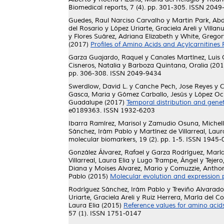
Biomedical reports, 7 (4). pp. 301-305. ISSN 204
Guedes, Raul Narciso Carvalho
y
Martin Park, Abd
del Rosario
y
López Uriarte, Graciela Areli
y
Villan
y
Flores Suárez, Adriana Elizabeth
y
White, Gregor
(2017)
Profiles of Amino Acids and Acylcarnitines 
Garza Guajardo, Raquel
y
Canales Martínez, Luis 
Cisneros, Natalia
y
Barboza Quintana, Oralia
(201
pp. 306-308. ISSN 2049-9434
Swerdlow, David L.
y
Canche Pech, Jose Reyes
y
C
Gasca, Maria
y
Gómez Carballo, Jesús
y
López Oc
Guadalupe
(2017)
Temporal distribution and gene
e0189363. ISSN 1932-6203
Ibarra Ramírez, Marisol
y
Zamudio Osuna, Michell
Sánchez, Irám Pablo
y
Martínez de Villarreal, Laur
molecular biomarkers, 19 (2). pp. 1-5. ISSN 1945
González Álvarez, Rafael
y
Garza Rodríguez, Marí
Villarreal, Laura Elia
y
Lugo Trampe, Ángel
y
Tejero
Diana
y
Moises Alvarez, Mario
y
Comuzzie, Antho
Pablo
(2015)
Molecular evolution and expression
Rodríguez Sánchez, Irám Pablo
y
Treviño Alvarado
Uriarte, Graciela Areli
y
Ruiz Herrera, María del C
Laura Elia
(2015)
Reference values for amino acid
57 (1). ISSN 1751-0147