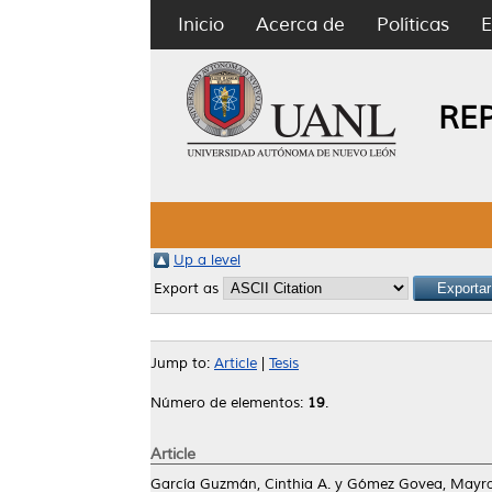
Inicio
Acerca de
Políticas
E
RE
Up a level
Export as
Jump to:
Article
|
Tesis
Número de elementos:
19
.
Article
García Guzmán, Cinthia A.
y
Gómez Govea, Mayra