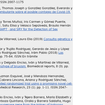
. ISSN 2007-1175
, Thomas Joseph
y
González González, Everardo
y
 ambulante sobre el posible contagio de Covid-19.
y
Torres Muñoz, Iris Carmen
y
Gómez Puente,
, Satu Elisa
y
Velasco Sepúlveda, Braulio Hernán
MP7 , and SRY for the Detection of Sex
e Villarreal, Laura Elia
(2019)
Consulta génetica y
ar
y
Trujillo Rodríguez, Gerardo de Jesús
y
López
y
Rodríguez Sánchez, Irám Pablo
(2018)
Las
pp. 75-84. ISSN En trámite
a
y
Delgado Enciso, Iván
y
Martínez de Villarreal,
otype of bruxism.
Biomedical reports, 8 (3). pp.
uzman Esquivel, José
y
Mendoza Hernandez,
Cabrera Lincona, Ariana
y
Rodríguez Sánchez,
olled randomized trial using a promising novel cell-
edical Research, 23 (1). pp. 1-11. ISSN 2047-
o Enciso, Iván
y
Tejero Barrera, María Elizabeth
y
rboza Quintana, Oralia
y
Barrera Saldaña, Hugo
 oxygenase gene from the kidney of baboons.