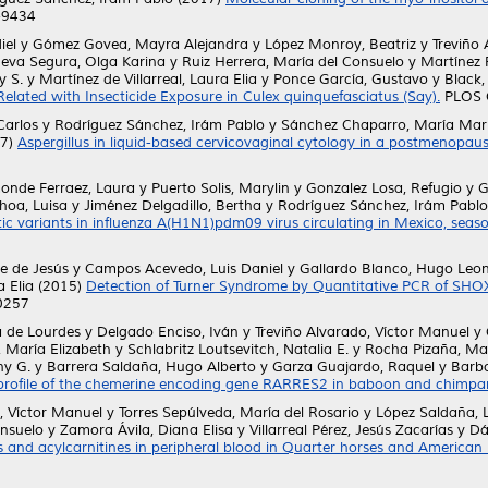
9-9434
iel
y
Gómez Govea, Mayra Alejandra
y
López Monroy, Beatriz
y
Treviño 
ueva Segura, Olga Karina
y
Ruiz Herrera, María del Consuelo
y
Martínez F
y S.
y
Martínez de Villarreal, Laura Elia
y
Ponce García, Gustavo
y
Black,
Related with Insecticide Exposure in Culex quinquefasciatus (Say).
PLOS O
Carlos
y
Rodríguez Sánchez, Irám Pablo
y
Sánchez Chaparro, María Mari
7)
Aspergillus in liquid-based cervicovaginal cytology in a postmenopausa
onde Ferraez, Laura
y
Puerto Solis, Marylin
y
Gonzalez Losa, Refugio
y
G
hoa, Luisa
y
Jiménez Delgadillo, Bertha
y
Rodríguez Sánchez, Irám Pablo
tic variants in influenza A(H1N1)pdm09 virus circulating in Mexico, sea
e de Jesús
y
Campos Acevedo, Luis Daniel
y
Gallardo Blanco, Hugo Leon
a Elia
(2015)
Detection of Turner Syndrome by Quantitative PCR of SH
-0257
a de Lourdes
y
Delgado Enciso, Iván
y
Treviño Alvarado, Víctor Manuel
y
, María Elizabeth
y
Schlabritz Loutsevitch, Natalia E.
y
Rocha Pizaña, Mar
ny G.
y
Barrera Saldaña, Hugo Alberto
y
Garza Guajardo, Raquel
y
Barbo
 profile of the chemerine encoding gene RARRES2 in baboon and chimpa
, Víctor Manuel
y
Torres Sepúlveda, María del Rosario
y
López Saldaña, L
onsuelo
y
Zamora Ávila, Diana Elisa
y
Villarreal Pérez, Jesús Zacarías
y
Dá
s and acylcarnitines in peripheral blood in Quarter horses and American 