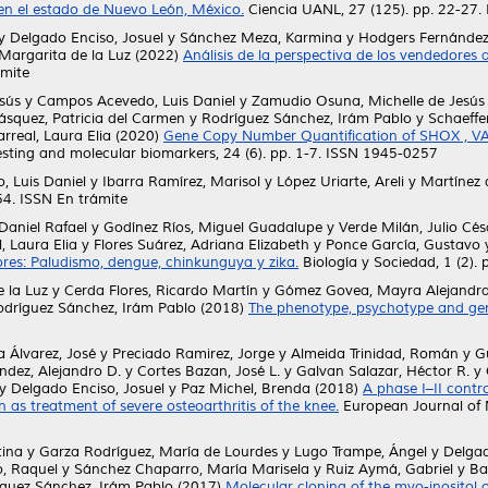
 en el estado de Nuevo León, México.
Ciencia UANL, 27 (125). pp. 22-27
y
Delgado Enciso, Josuel
y
Sánchez Meza, Karmina
y
Hodgers Fernández
 Margarita de la Luz
(2022)
Análisis de la perspectiva de los vendedores
ámite
sús
y
Campos Acevedo, Luis Daniel
y
Zamudio Osuna, Michelle de Jesús
squez, Patricia del Carmen
y
Rodríguez Sánchez, Irám Pablo
y
Schaeffer
arreal, Laura Elia
(2020)
Gene Copy Number Quantification of SHOX , VA
sting and molecular biomarkers, 24 (6). pp. 1-7. ISSN 1945-0257
 Luis Daniel
y
Ibarra Ramírez, Marisol
y
López Uriarte, Areli
y
Martínez d
54. ISSN En trámite
Daniel Rafael
y
Godínez Ríos, Miguel Guadalupe
y
Verde Milán, Julio Cés
l, Laura Elia
y
Flores Suárez, Adriana Elizabeth
y
Ponce García, Gustavo
res: Paludismo, dengue, chinkunguya y zika.
Biología y Sociedad, 1 (2). 
e la Luz
y
Cerda Flores, Ricardo Martín
y
Gómez Govea, Mayra Alejandr
odríguez Sánchez, Irám Pablo
(2018)
The phenotype, psychotype and gen
a Álvarez, José
y
Preciado Ramirez, Jorge
y
Almeida Trinidad, Román
y
G
ndez, Alejandro D.
y
Cortes Bazan, José L.
y
Galvan Salazar, Héctor R.
y
y
Delgado Enciso, Josuel
y
Paz Michel, Brenda
(2018)
A phase I–II contr
n as treatment of severe osteoarthritis of the knee.
European Journal of M
tina
y
Garza Rodríguez, María de Lourdes
y
Lugo Trampe, Ángel
y
Delgad
, Raquel
y
Sánchez Chaparro, María Marisela
y
Ruiz Aymá, Gabriel
y
Ba
guez Sánchez, Irám Pablo
(2017)
Molecular cloning of the myo-inositol