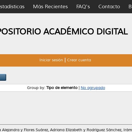
stadísticas
Más Recientes
FAQ's
Contacto
B
POSITORIO ACADÉMICO DIGITAL
Iniciar sesión
Crear cuenta
Group by:
Tipo de elemento
|
No agrupado
 Alejandra
y
Flores Suárez, Adriana Elizabeth
y
Rodríguez Sánchez, Irám