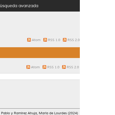
úsqueda avanzada
Atom
RSS 1.0
RSS 2.0
Atom
RSS 1.0
RSS 2.0
 Pablo
y
Ramírez Ahuja, María de Lourdes
(2024)