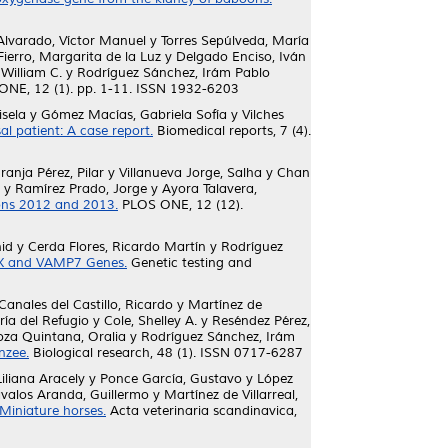
Alvarado, Víctor Manuel
y
Torres Sepúlveda, María
ierro, Margarita de la Luz
y
Delgado Enciso, Iván
 William C.
y
Rodríguez Sánchez, Irám Pablo
NE, 12 (1). pp. 1-11. ISSN 1932-6203
sela
y
Gómez Macías, Gabriela Sofía
y
Vilches
l patient: A case report.
Biomedical reports, 7 (4).
ranja Pérez, Pilar
y
Villanueva Jorge, Salha
y
Chan
y
Ramírez Prado, Jorge
y
Ayora Talavera,
sons 2012 and 2013.
PLOS ONE, 12 (12).
id
y
Cerda Flores, Ricardo Martín
y
Rodríguez
OX and VAMP7 Genes.
Genetic testing and
Canales del Castillo, Ricardo
y
Martínez de
ía del Refugio
y
Cole, Shelley A.
y
Reséndez Pérez,
za Quintana, Oralia
y
Rodríguez Sánchez, Irám
nzee.
Biological research, 48 (1). ISSN 0717-6287
iliana Aracely
y
Ponce García, Gustavo
y
López
valos Aranda, Guillermo
y
Martínez de Villarreal,
Miniature horses.
Acta veterinaria scandinavica,