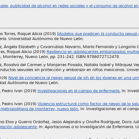
ales, publicidad de alcohol en redes sociales y el consumo de alcohol en
s Torres, Raquel Alicia
(2019)
Modelos que predicen la conducta sexual de
mería. Universidad Autónoma de Nuevo León.
iz, Ángela Elizabeth
y
Covarrubias Navarro, María Fernanda
y
Longoria C
es, Raquel Alicia
(2019)
Resiliencia en adolescentes embarazadas multig
n, Monterrey, Nuevo León, pp. 231-242. ISBN 9786072712478
z, Rosalva del Carmen
y
Manjarres Posada, Natalia Isabel
y
Márquez Veg
onductas sexuales sin protección y embarazo en niñas mexicanas. Univ
019)
Nivel de conciencia al riesgo sexual de vih en los jóvenes en una un
dad Autónoma de Nuevo León.
, Pedro Ivan
(2019)
Investigaciones en el campo de enfermería.
In: Inves
, Pedro Ivan
(2019)
Violencia estructural como factor de riesgo de la sal
ea metropolitana de monterrey, nuevo león.
In: Investigaciones en el cam
ma Elva
y
Guerra Ordoñez, Jesús Alejandro
y
Onofre Rodríguez, Dora Jul
blación adolescente.
In: Aportaciones a la Investigación de Enfermería.