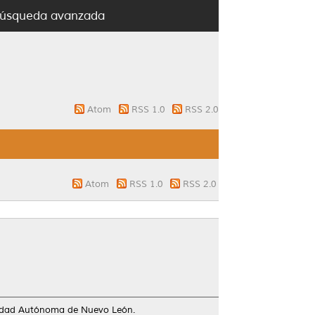
úsqueda avanzada
Atom
RSS 1.0
RSS 2.0
Atom
RSS 1.0
RSS 2.0
sidad Autónoma de Nuevo León.