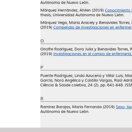
Autónoma de Nuevo León.
Márquez Hernández, Ahilen
(2019)
Conocimiento s
thesis, Universidad Autónoma de Nuevo León.
Márquez Vega, María Aracely
y
Benavides Torres, 
(2019)
Compendio de investigaciones en enfermerí
O
Onofre Rodríguez, Dora Julia
y
Benavides Torres, R
(2019)
Investigaciones en el campo de enfermería.
P
Puente Rodriguez, Linda Azucena
y
Villar Luis, M
García, Nora Angélica
y
Castillo Vargas, Raúl Adr
Ciência & Saúde coletiva, 24 (2). pp. 641-648. I
R
Ramírez Barajas, María Fernanda
(2019)
Sexo, tip
Autónoma de Nuevo León.