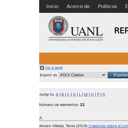
Inicio
Acerca de
Políticas
E
RE
Up a level
Export as
Jump to:
A
|
B
|
C
|
G
|
L
|
M
|
O
|
P
|
R
Número de elementos:
22
.
A
Amaro Váldez, Tania
(2019)
Creencias sobre el co