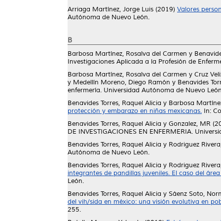
Arriaga Martínez, Jorge Luis
(2019)
Valores person
Autónoma de Nuevo León.
B
Barbosa Martínez, Rosalva del Carmen
y
Benavide
Investigaciones Aplicada a la Profesión de Enfer
Barbosa Martínez, Rosalva del Carmen
y
Cruz Vel
y
Medellín Moreno, Diego Ramón
y
Benavides Torr
enfermería. Universidad Autónoma de Nuevo Leó
Benavides Torres, Raquel Alicia
y
Barbosa Martíne
protección y embarazo en niñas mexicanas.
In: C
Benavides Torres, Raquel Alicia
y
Gonzalez, MR
(2
DE INVESTIGACIONES EN ENFERMERIA. Universi
Benavides Torres, Raquel Alicia
y
Rodriguez Rivera
Autónoma de Nuevo León.
Benavides Torres, Raquel Alicia
y
Rodriguez Rivera
integrantes de pandillas juveniles. El caso del ár
León.
Benavides Torres, Raquel Alicia
y
Sáenz Soto, Nor
del vih/sida en méxico: una visión evolutiva en po
255.