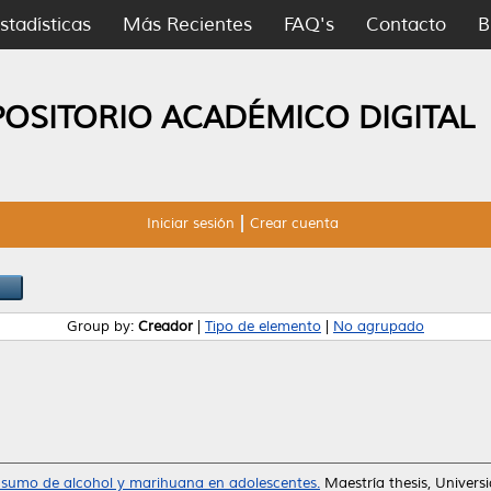
stadísticas
Más Recientes
FAQ's
Contacto
B
POSITORIO ACADÉMICO DIGITAL
Iniciar sesión
Crear cuenta
Group by:
Creador
|
Tipo de elemento
|
No agrupado
nsumo de alcohol y marihuana en adolescentes.
Maestría thesis, Univer