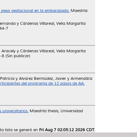
 peso gestacional en la embarazada.
Maestría
Fernanda
y
Cárdenas Villareal, Velia Margarita
44-7
 Aracely
y
Cárdenas Villareal, Velia Margarita
 (Sin publicar)
Patricia
y
Alvarez Bermúdez, Javier
y
Armendáriz
articipantes del programa de 12 pasos de AA.
 universitarios.
Maestría thesis, Universidad
ta lista se generó en
Fri Aug 7 02:05:12 2026 CDT
.