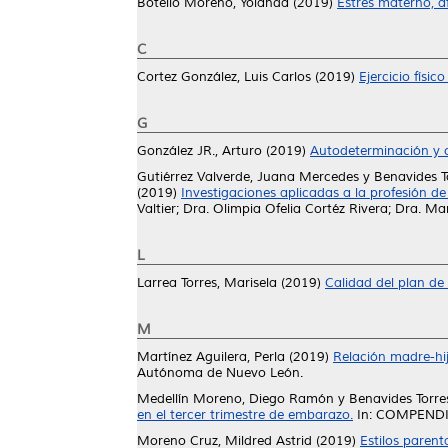
Botello Moreno, Yolanda
(2019)
Estrés materno, a
C
Cortez González, Luis Carlos
(2019)
Ejercicio físi
G
González JR., Arturo
(2019)
Autodeterminación y c
Gutiérrez Valverde, Juana Mercedes
y
Benavides To
(2019)
Investigaciones aplicadas a la profesión de
Valtier; Dra. Olimpia Ofelia Cortéz Rivera; Dra. 
L
Larrea Torres, Marisela
(2019)
Calidad del plan de 
M
Martínez Aguilera, Perla
(2019)
Relación madre-hij
Autónoma de Nuevo León.
Medellín Moreno, Diego Ramón
y
Benavides Torres
en el tercer trimestre de embarazo.
In: COMPENDI
Moreno Cruz, Mildred Astrid
(2019)
Estilos paren