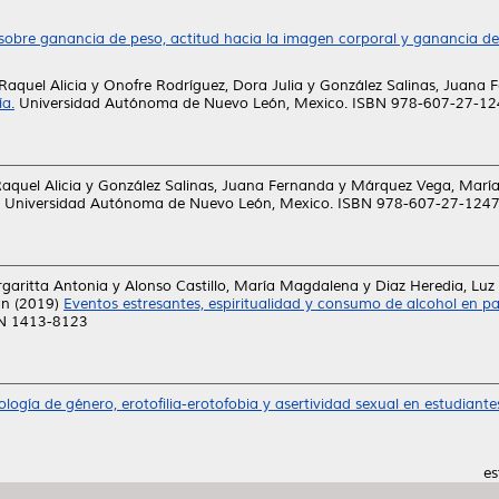
obre ganancia de peso, actitud hacia la imagen corporal y ganancia de
Raquel Alicia
y
Onofre Rodríguez, Dora Julia
y
González Salinas, Juana 
a.
Universidad Autónoma de Nuevo León, Mexico. ISBN 978-607-27-12
aquel Alicia
y
González Salinas, Juana Fernanda
y
Márquez Vega, María
Universidad Autónoma de Nuevo León, Mexico. ISBN 978-607-27-1247-8
argaritta Antonia
y
Alonso Castillo, María Magdalena
y
Diaz Heredia, Luz 
án
(2019)
Eventos estresantes, espiritualidad y consumo de alcohol en p
SSN 1413-8123
ología de género, erotofilia-erotofobia y asertividad sexual en estudiantes
es