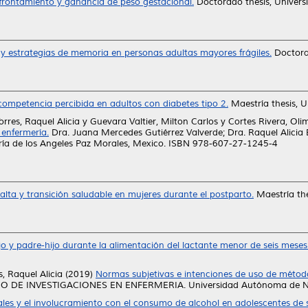
frontamiento y ganancia de peso gestacional.
Doctorado thesis, Univer
co y estrategias de memoria en personas adultas mayores frágiles.
Doctora
ompetencia percibida en adultos con diabetes tipo 2.
Maestría thesis, 
rres, Raquel Alicia
y
Guevara Valtier, Milton Carlos
y
Cortes Rivera, Oli
 enfermería.
Dra. Juana Mercedes Gutiérrez Valverde; Dra. Raquel Alicia 
María de los Angeles Paz Morales, Mexico. ISBN 978-607-27-1245-4
alta y transición saludable en mujeres durante el postparto.
Maestría th
o y padre-hijo durante la alimentación del lactante menor de seis meses
, Raquel Alicia
(2019)
Normas subjetivas e intenciones de uso de méto
O DE INVESTIGACIONES EN ENFERMERIA. Universidad Autónoma de N
tales y el involucramiento con el consumo de alcohol en adolescentes de 