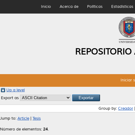
Inicio
Acerca de
Políticas
Estadísticas
REPOSITORIO
Iniciar 
Up a level
Export as
Group by:
Creador
Jump to:
Article
|
Tesis
Número de elementos:
24
.