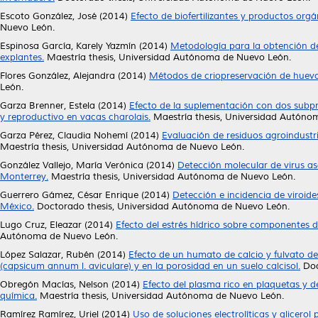
Escoto González, José
(2014)
Efecto de biofertilizantes y productos org
Nuevo León.
Espinosa García, Karely Yazmín
(2014)
Metodología para la obtención de c
explantes.
Maestría thesis, Universidad Autónoma de Nuevo León.
Flores González, Alejandra
(2014)
Métodos de criopreservación de huev
León.
Garza Brenner, Estela
(2014)
Efecto de la suplementación con dos subpr
y reproductivo en vacas charolais.
Maestría thesis, Universidad Autóno
Garza Pérez, Claudia Nohemí
(2014)
Evaluación de residuos agroindust
Maestría thesis, Universidad Autónoma de Nuevo León.
González Vallejo, María Verónica
(2014)
Detección molecular de virus as
Monterrey.
Maestría thesis, Universidad Autónoma de Nuevo León.
Guerrero Gámez, César Enrique
(2014)
Detección e incidencia de viroid
México.
Doctorado thesis, Universidad Autónoma de Nuevo León.
Lugo Cruz, Eleazar
(2014)
Efecto del estrés hídrico sobre componentes de
Autónoma de Nuevo León.
López Salazar, Rubén
(2014)
Efecto de un humato de calcio y fulvato de
(capsicum annum l. aviculare) y en la porosidad en un suelo calcisol.
Doc
Obregón Macías, Nelson
(2014)
Efecto del plasma rico en plaquetas y d
química.
Maestría thesis, Universidad Autónoma de Nuevo León.
Ramírez Ramírez, Uriel
(2014)
Uso de soluciones electrolíticas y glicerol