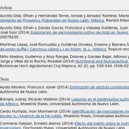
Article
Acosta Díaz, Efraín
y
Hernández Torres, Ismael
y
Amador Ramírez, Mari
silvestres de Phaseolus (Fabaceae) en Nuevo León, México.
Revista Mexic
Acosta Díaz, Efraín
y
Zavala García, Francisco
y
Valadez Gutiérrez, Juan
José Saúl
(2014)
Exploración de germoplasma nativo de maíz en Nuevo 
20079230
Martínez López, José Romualdo
y
Gutiérrez Ornelas, Erasmo
y
Barrera S
de pasto buffel ( Cenchrus ciliaris L.) en Marín, N. L., México.
Tropical an
Niño Medina, Guillermo
y
Muy Rangel, Dolores
y
Gardea Bejar, Alfonso
Jorge
y
Vélez de la Rocha, Rosabel
(2014)
Nutritional and Nutraceutica
Botanicae Horti Agrobotanici Cluj-Napoca, 42 (2). pp. 538-544. ISSN 0
Tesis
Ayala Moreno, Francisco Javier
(2014)
Estimación de aptitud combinator
Autónoma de Nuevo León.
Barajas Juárez, Ricardo Vladimir
(2014)
Lesiones en el parénquima pulmo
de México.
Maestría thesis, Universidad Autónoma de Nuevo León.
Cerda Hurtado, Ivon Montserrat
(2014)
Identificación de marcadores mo
bicolor (L.) Moench de la FA-UANL.
Maestría thesis, Universidad Autón
Contreras Salazar, Ernesto Alonso
(2014)
Efecto del injerto sobre la nut
invernadero.
Doctorado thesis, Universidad Autónoma de Nuevo León.