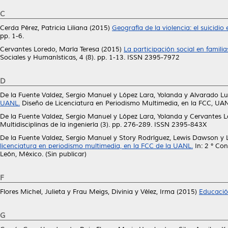
C
Cerda Pérez, Patricia Liliana
(2015)
Geografía de la violencia: el suicidi
pp. 1-6.
Cervantes Loredo, María Teresa
(2015)
La participación social en famili
Sociales y Humanísticas, 4 (8). pp. 1-13. ISSN 2395-7972
D
De la Fuente Valdez, Sergio Manuel
y
López Lara, Yolanda
y
Alvarado Lu
UANL.
Diseño de Licenciatura en Periodismo Multimedia, en la FCC, U
De la Fuente Valdez, Sergio Manuel
y
López Lara, Yolanda
y
Cervantes L
Multidisciplinas de la ingeniería (3). pp. 276-289. ISSN 2395-843X
De la Fuente Valdez, Sergio Manuel
y
Story Rodríguez, Lewis Dawson
y
licenciatura en periodismo multimedia, en la FCC de la UANL.
In: 2 ° Co
León, México. (Sin publicar)
F
Flores Michel, Julieta
y
Frau Meigs, Divinia
y
Vélez, Irma
(2015)
Educació
G