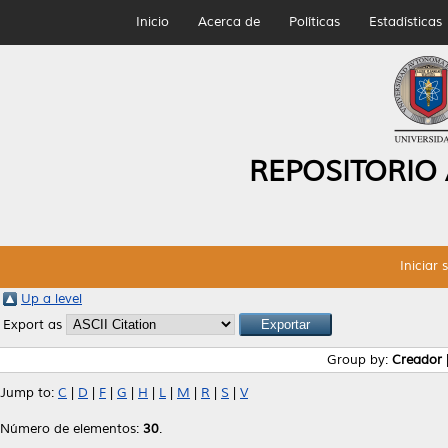
Inicio
Acerca de
Políticas
Estadísticas
REPOSITORIO
Iniciar 
Up a level
Export as
Group by:
Creador
Jump to:
C
|
D
|
F
|
G
|
H
|
L
|
M
|
R
|
S
|
V
Número de elementos:
30
.