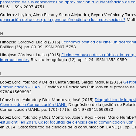
percepción de sus egresados: una aproximación a la identifcación de co
51-61. ISSN 2007-4751
Gutiérrez Leyton, Alma Elena
y
Serna Alejandro, Reyna Verónica
y
Torre
generación del acceso, o la generación adicta a las redes sociales?
Multi
H
Hinojosa Córdova, Lucila
(2015)
Economía política del cine: un acercami
Política (36). pp. 89-99. ISSN 2007-5758
Hinojosa Córdova, Lucila
(2015)
El cine en busca de su público: la reor
internacionales.
Revista Imagofagia (12). pp. 1-24. ISSN 1852-9550
L
López Lara, Yolanda
y
De la Fuente Valdez, Sergio Manuel
(2015)
Gestió
Comunicación – UANL.
Gestión de Relaciones Públicas en el proceso de
9788415698982
López Lara, Yolanda
y
Díaz Montalvo, José
(2015)
Diagnóstico de la ges
Ciencias de la Comunicación UANL.
Diagnóstico de la gestión de Relacio
Comunicación UANL. pp. 1701-1715. ISSN 9788415698982
López Lara, Yolanda
y
Díaz Montalvo, José
y
Rojo Flores, Mario Humber
estudiantil en 2014. Caso: facultad de ciencias de la comunicación uanl.
en 2014. Caso: facultad de ciencias de la comunicación UANL (3). pp. 