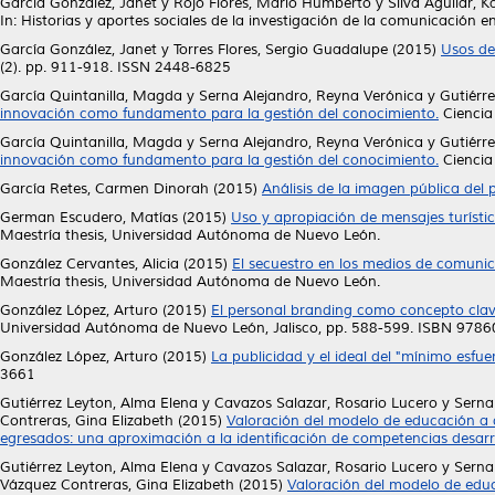
García González, Janet
y
Rojo Flores, Mario Humberto
y
Silva Aguilar, 
In: Historias y aportes sociales de la investigación de la comunicación e
García González, Janet
y
Torres Flores, Sergio Guadalupe
(2015)
Usos de 
(2). pp. 911-918. ISSN 2448-6825
García Quintanilla, Magda
y
Serna Alejandro, Reyna Verónica
y
Gutiérr
innovación como fundamento para la gestión del conocimiento.
Ciencia
García Quintanilla, Magda
y
Serna Alejandro, Reyna Verónica
y
Gutiérr
innovación como fundamento para la gestión del conocimiento.
Ciencia
García Retes, Carmen Dinorah
(2015)
Análisis de la imagen pública del p
German Escudero, Matías
(2015)
Uso y apropiación de mensajes turístic
Maestría thesis, Universidad Autónoma de Nuevo León.
González Cervantes, Alicia
(2015)
El secuestro en los medios de comunica
Maestría thesis, Universidad Autónoma de Nuevo León.
González López, Arturo
(2015)
El personal branding como concepto clav
Universidad Autónoma de Nuevo León, Jalisco, pp. 588-599. ISBN 97
González López, Arturo
(2015)
La publicidad y el ideal del "mínimo esfue
3661
Gutiérrez Leyton, Alma Elena
y
Cavazos Salazar, Rosario Lucero
y
Serna
Contreras, Gina Elizabeth
(2015)
Valoración del modelo de educación a 
egresados: una aproximación a la identificación de competencias desarr
Gutiérrez Leyton, Alma Elena
y
Cavazos Salazar, Rosario Lucero
y
Serna
Vázquez Contreras, Gina Elizabeth
(2015)
Valoración del modelo de educ