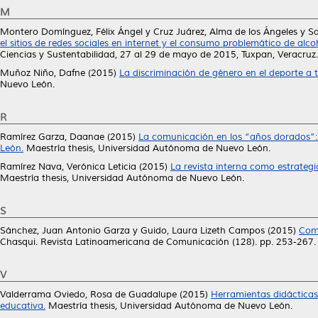
M
Montero Domínguez, Félix Ángel
y
Cruz Juárez, Alma de los Ángeles
y
Sa
el sitios de redes sociales en internet y el consumo problemático de alco
Ciencias y Sustentabilidad, 27 al 29 de mayo de 2015, Tuxpan, Veracruz.
Muñoz Niño, Dafne
(2015)
La discriminación de género en el deporte a 
Nuevo León.
R
Ramírez Garza, Daanae
(2015)
La comunicación en los “años dorados”: 
León.
Maestría thesis, Universidad Autónoma de Nuevo León.
Ramírez Nava, Verónica Leticia
(2015)
La revista interna como estrateg
Maestría thesis, Universidad Autónoma de Nuevo León.
S
Sánchez, Juan Antonio Garza
y
Guido, Laura Lizeth Campos
(2015)
Comu
Chasqui. Revista Latinoamericana de Comunicación (128). pp. 253-267
V
Valderrama Oviedo, Rosa de Guadalupe
(2015)
Herramientas didácticas
educativa.
Maestría thesis, Universidad Autónoma de Nuevo León.