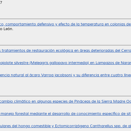
77
ico, comportamiento defensivo y efecto de la temperatura en colonias de 
o León.
s tratamientos de restauración ecológica en áreas deterioradas del Cerr
uajolote silvestre (Meleagris gallopavo intermedia) en Lampazos de Nara
ncia natural al ácaro Varroa jacobsoni y su diferencia entre cuatro líne
cambio climático en algunas especies de Pináceas de la Sierra Madre Oc
 manejo forestal mediante el desarrollo de conocimiento específico de sit
ulares del hongo comestible y Ectomicorrizógeno Cantharellus spp. de a