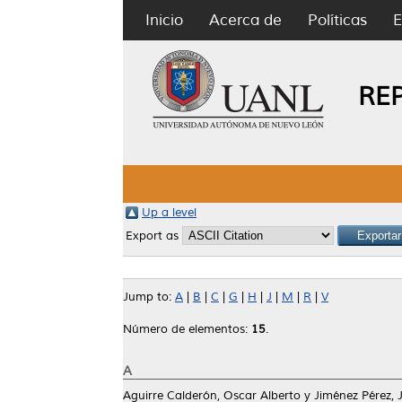
Inicio
Acerca de
Políticas
E
RE
Up a level
Export as
Jump to:
A
|
B
|
C
|
G
|
H
|
J
|
M
|
R
|
V
Número de elementos:
15
.
A
Aguirre Calderón, Oscar Alberto
y
Jiménez Pérez, 