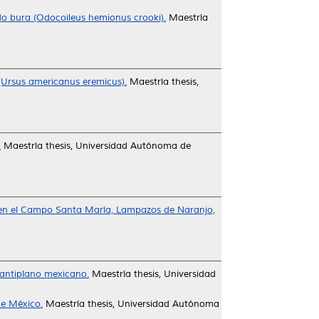
do bura (Odocoileus hemionus crooki).
Maestría
(Ursus americanus eremicus).
Maestría thesis,
.
Maestría thesis, Universidad Autónoma de
s, en el Campo Santa María, Lampazos de Naranjo,
 antiplano mexicano.
Maestría thesis, Universidad
de México.
Maestría thesis, Universidad Autónoma