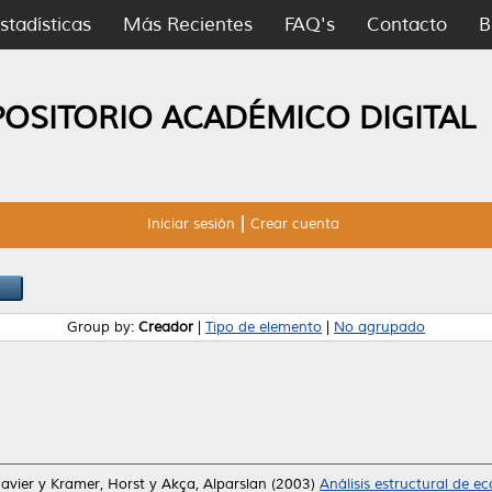
stadísticas
Más Recientes
FAQ's
Contacto
B
POSITORIO ACADÉMICO DIGITAL
Iniciar sesión
Crear cuenta
Group by:
Creador
|
Tipo de elemento
|
No agrupado
Javier
y
Kramer, Horst
y
Akça, Alparslan
(2003)
Análisis estructural de e