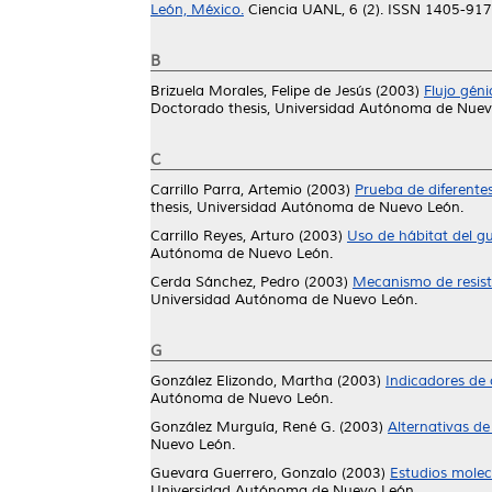
León, México.
Ciencia UANL, 6 (2). ISSN 1405-91
B
Brizuela Morales, Felipe de Jesús
(2003)
Flujo gén
Doctorado thesis, Universidad Autónoma de Nuev
C
Carrillo Parra, Artemio
(2003)
Prueba de diferente
thesis, Universidad Autónoma de Nuevo León.
Carrillo Reyes, Arturo
(2003)
Uso de hábitat del g
Autónoma de Nuevo León.
Cerda Sánchez, Pedro
(2003)
Mecanismo de resiste
Universidad Autónoma de Nuevo León.
G
González Elizondo, Martha
(2003)
Indicadores de 
Autónoma de Nuevo León.
González Murguía, René G.
(2003)
Alternativas de
Nuevo León.
Guevara Guerrero, Gonzalo
(2003)
Estudios molec
Universidad Autónoma de Nuevo León.