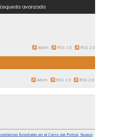
úsqueda avanzada
Atom
RSS 1.0
RSS 2.0
Atom
RSS 1.0
RSS 2.0
cosistemas forestales en el Cerro del Potosí, Nuevo