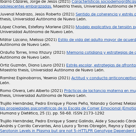
Ibarra Cázares, Jorge de Jesús
(2021)
Características sociodemográficas
adolescentes embarazadas.
Maestría thesis, Universidad Autónoma de 
Juvenal Madrazo, Jesús Roberto
(2021)
Sentido de coherencia y estrés d
thesis, Universidad Autónoma de Nuevo León.
López Charles, Estefany Marlene
(2021)
Modelo explicativo de tensión 
Universidad Autónoma de Nuevo León.
Mátar Lizcano, Melissa
(2021)
Estilo de vida del adulto mayor de acuer
Autónoma de Nuevo León.
Orduña Torres, Irma Ithzury
(2021)
Memoria cotidiana y estrategias de
Autónoma de Nuevo León.
Ortiz Guzmán, Diana Laura
(2021)
Estrés escolar, estrategias de afro
Maestría thesis, Universidad Autónoma de Nuevo León.
Ramírez Espinobarros, Yesenia
(2021)
Actitud y conducta anticonceptiva
León.
Romo Olvera, Lehi Alberto
(2021)
Prácticas de lactancia materna en muje
thesis, Universidad Autónoma de Nuevo León.
Trujillo Hernández, Pedro Enrique
y
Flores Peña, Yolanda
y
Gomez Melasio
las propiedades psicométricas de la Escala de Comer Emocional (Emotio
Humana y Dietética, 25 (1). pp. 58-68. ISSN 2173-1292
Trujillo Hernández, Pedro Enrique
y
Saenz Galindo, Aide
y
Saucedo Cárde
Andrés
y
Carrillo Cervantes, Ana Laura
y
Torres Obregón, Reyna
y
Espar
Serotonin Levels in Plasma but are not 5–HTTLPR Genotype Dependent i