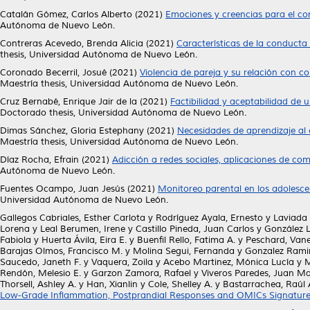
Catalán Gómez, Carlos Alberto
(2021)
Emociones y creencias para el co
Autónoma de Nuevo León.
Contreras Acevedo, Brenda Alicia
(2021)
Características de la conducta
thesis, Universidad Autónoma de Nuevo León.
Coronado Becerril, Josué
(2021)
Violencia de pareja y su relación con 
Maestría thesis, Universidad Autónoma de Nuevo León.
Cruz Bernabé, Enrique Jair de la
(2021)
Factibilidad y aceptabilidad de u
Doctorado thesis, Universidad Autónoma de Nuevo León.
Dimas Sánchez, Gloria Estephany
(2021)
Necesidades de aprendizaje al 
Maestría thesis, Universidad Autónoma de Nuevo León.
Díaz Rocha, Efrain
(2021)
Adicción a redes sociales, aplicaciones de comi
Autónoma de Nuevo León.
Fuentes Ocampo, Juan Jesús
(2021)
Monitoreo parental en los adolescen
Universidad Autónoma de Nuevo León.
Gallegos Cabriales, Esther Carlota
y
Rodríguez Ayala, Ernesto
y
Laviada
Lorena
y
Leal Berumen, Irene
y
Castillo Pineda, Juan Carlos
y
González 
Fabiola
y
Huerta Ávila, Eira E.
y
Buenfil Rello, Fatima A.
y
Peschard, Vane
Barajas Olmos, Francisco M.
y
Molina Segui, Fernanda
y
Gonzalez Ramir
Saucedo, Janeth F.
y
Vaquera, Zoila
y
Acebo Martinez, Mónica Lucía
y
M
Rendón, Melesio E.
y
Garzon Zamora, Rafael
y
Viveros Paredes, Juan M
Thorsell, Ashley A.
y
Han, Xianlin
y
Cole, Shelley A.
y
Bastarrachea, Raúl 
Low-Grade Inflammation, Postprandial Responses and OMICs Signature