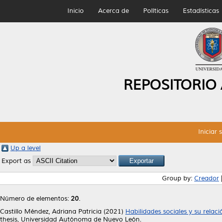
Inicio
Acerca de
Políticas
Estadísticas
REPOSITORIO
Iniciar 
Up a level
Export as
Group by:
Creador
Número de elementos:
20
.
Castillo Méndez, Adriana Patricia
(2021)
Habilidades sociales y su rela
thesis, Universidad Autónoma de Nuevo León.