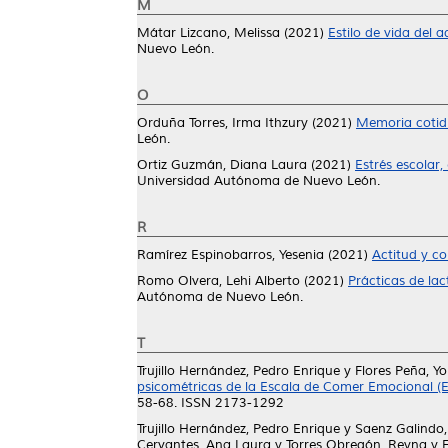
M
Mátar Lizcano, Melissa
(2021)
Estilo de vida del 
Nuevo León.
O
Orduña Torres, Irma Ithzury
(2021)
Memoria cotid
León.
Ortiz Guzmán, Diana Laura
(2021)
Estrés escolar
Universidad Autónoma de Nuevo León.
R
Ramírez Espinobarros, Yesenia
(2021)
Actitud y c
Romo Olvera, Lehi Alberto
(2021)
Prácticas de lac
Autónoma de Nuevo León.
T
Trujillo Hernández, Pedro Enrique
y
Flores Peña, Y
psicométricas de la Escala de Comer Emocional (E
58-68. ISSN 2173-1292
Trujillo Hernández, Pedro Enrique
y
Saenz Galindo,
Cervantes, Ana Laura
y
Torres Obregón, Reyna
y