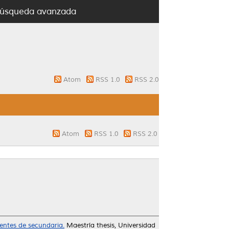
úsqueda avanzada
Atom
RSS 1.0
RSS 2.0
Atom
RSS 1.0
RSS 2.0
entes de secundaria.
Maestría thesis, Universidad