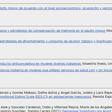
adulto mayor de acuerdo con el nivel socioeconómico, ocupación y vecind
iana y estrategias de compensación de memoria en el adulto mayor.
Mae
, estrategias de afrontamiento y consumo de alcohol, tabaco y marihuan
onducta anticonceptiva en mujeres jóvenes indígenas.
Maestría thesis, U
tancia materna en mujeres que utilizan servicios de salud con y sin inici
olanda
y
Gomez Melasio, Dafne Astrid
y
Angel García, Julieta
y
Lara Reye
motional Eating Scale [EES-C]) en adolescentes mexicanos.
Revista Espa
 Aide
y
Saucedo Cárdenas, Odila
y
Villarreal Reyna, María de los Ángele
Esparza González, Sandra Cecilia
(2021)
Depressive Symptoms are Associ