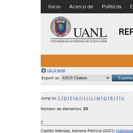
Inicio
Acerca de
Políticas
E
RE
Up a level
Export as
Jump to:
C
|
D
|
F
|
G
|
I
|
J
|
L
|
M
|
O
|
R
|
T
|
V
Número de elementos:
20
.
C
Castillo Méndez, Adriana Patricia
(2021)
Habilidad