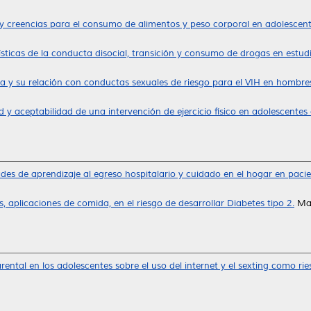
 creencias para el consumo de alimentos y peso corporal en adolescent
ísticas de la conducta disocial, transición y consumo de drogas en estud
ja y su relación con conductas sexuales de riesgo para el VIH en hombr
ad y aceptabilidad de una intervención de ejercicio físico en adolescentes 
des de aprendizaje al egreso hospitalario y cuidado en el hogar en paci
s, aplicaciones de comida, en el riesgo de desarrollar Diabetes tipo 2.
Mae
ental en los adolescentes sobre el uso del internet y el sexting como rie