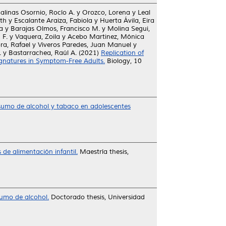
alinas Osornio, Rocío A.
y
Orozco, Lorena
y
Leal
ith
y
Escalante Araiza, Fabiola
y
Huerta Ávila, Eira
a
y
Barajas Olmos, Francisco M.
y
Molina Segui,
 F.
y
Vaquera, Zoila
y
Acebo Martinez, Mónica
a, Rafael
y
Viveros Paredes, Juan Manuel
y
.
y
Bastarrachea, Raúl A.
(2021)
Replication of
ignatures in Symptom-Free Adults.
Biology, 10
nsumo de alcohol y tabaco en adolescentes
 de alimentación infantil.
Maestría thesis,
sumo de alcohol.
Doctorado thesis, Universidad