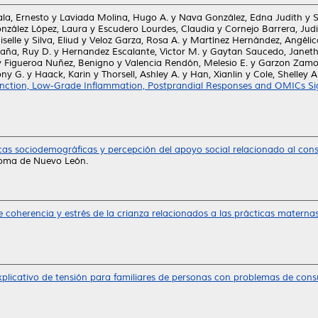
la, Ernesto
y
Laviada Molina, Hugo A.
y
Nava González, Edna Judith
y
S
nzález López, Laura
y
Escudero Lourdes, Claudia
y
Cornejo Barrera, Jud
selle
y
Silva, Eliud
y
Veloz Garza, Rosa A.
y
Martínez Hernández, Angélic
caña, Ruy D.
y
Hernandez Escalante, Victor M.
y
Gaytan Saucedo, Janeth
y
Figueroa Nuñez, Benigno
y
Valencia Rendón, Melesio E.
y
Garzon Zamor
ny G.
y
Haack, Karin
y
Thorsell, Ashley A.
y
Han, Xianlin
y
Cole, Shelley A
sfunction, Low-Grade Inflammation, Postprandial Responses and OMICs S
icas sociodemográficas y percepción del apoyo social relacionado al co
noma de Nuevo León.
 coherencia y estrés de la crianza relacionados a las prácticas maternas
plicativo de tensión para familiares de personas con problemas de con