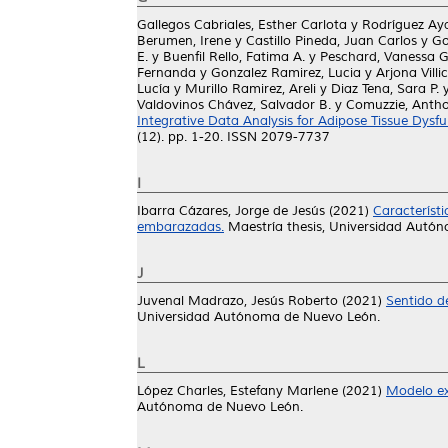
Gallegos Cabriales, Esther Carlota
y
Rodríguez Aya
Berumen, Irene
y
Castillo Pineda, Juan Carlos
y
Go
E.
y
Buenfil Rello, Fatima A.
y
Peschard, Vanessa Gi
Fernanda
y
Gonzalez Ramirez, Lucia
y
Arjona Villi
Lucía
y
Murillo Ramirez, Areli
y
Diaz Tena, Sara P.
Valdovinos Chávez, Salvador B.
y
Comuzzie, Antho
Integrative Data Analysis for Adipose Tissue Dy
(12). pp. 1-20. ISSN 2079-7737
I
Ibarra Cázares, Jorge de Jesús
(2021)
Característ
embarazadas.
Maestría thesis, Universidad Autó
J
Juvenal Madrazo, Jesús Roberto
(2021)
Sentido de
Universidad Autónoma de Nuevo León.
L
López Charles, Estefany Marlene
(2021)
Modelo ex
Autónoma de Nuevo León.