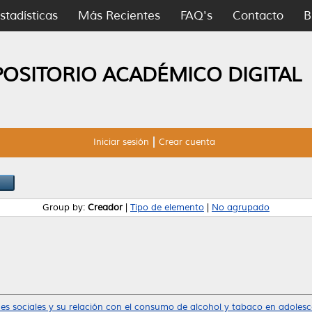
stadísticas
Más Recientes
FAQ's
Contacto
B
POSITORIO ACADÉMICO DIGITAL
Iniciar sesión
Crear cuenta
Group by:
Creador
|
Tipo de elemento
|
No agrupado
es sociales y su relación con el consumo de alcohol y tabaco en adolesc