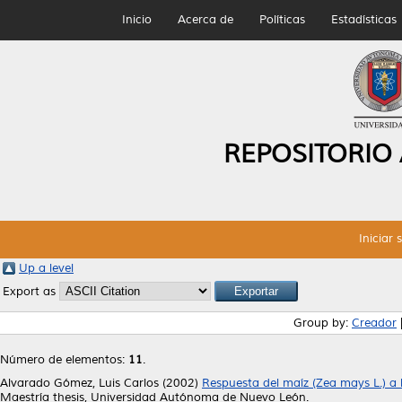
Inicio
Acerca de
Políticas
Estadísticas
REPOSITORIO
Iniciar 
Up a level
Export as
Group by:
Creador
Número de elementos:
11
.
Alvarado Gómez, Luis Carlos
(2002)
Respuesta del maíz (Zea mays L.) a l
Maestría thesis, Universidad Autónoma de Nuevo León.