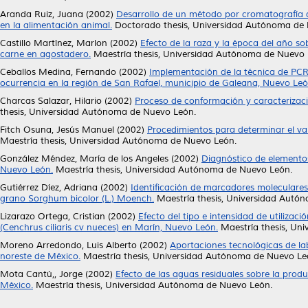
Aranda Ruiz, Juana
(2002)
Desarrollo de un método por cromatografía de
en la alimentación animal.
Doctorado thesis, Universidad Autónoma de
Castillo Martínez, Marlon
(2002)
Efecto de la raza y la época del año s
carne en agostadero.
Maestría thesis, Universidad Autónoma de Nuevo 
Ceballos Medina, Fernando
(2002)
Implementación de la técnica de PCR
ocurrencia en la región de San Rafael, municipio de Galeana, Nuevo Leó
Charcas Salazar, Hilario
(2002)
Proceso de conformación y caracterizació
thesis, Universidad Autónoma de Nuevo León.
Fitch Osuna, Jesús Manuel
(2002)
Procedimientos para determinar el val
Maestría thesis, Universidad Autónoma de Nuevo León.
González Méndez, María de los Angeles
(2002)
Diagnóstico de elementos
Nuevo León.
Maestría thesis, Universidad Autónoma de Nuevo León.
Gutiérrez Díez, Adriana
(2002)
Identificación de marcadores moleculares
grano Sorghum bicolor (L.) Moench.
Maestría thesis, Universidad Autó
Lizarazo Ortega, Cristian
(2002)
Efecto del tipo e intensidad de utilizac
(Cenchrus ciliaris cv nueces) en Marín, Nuevo León.
Maestría thesis, Un
Moreno Arredondo, Luis Alberto
(2002)
Aportaciones tecnológicas de la
noreste de México.
Maestría thesis, Universidad Autónoma de Nuevo Le
Mota Cantú,, Jorge
(2002)
Efecto de las aguas residuales sobre la prod
México.
Maestría thesis, Universidad Autónoma de Nuevo León.