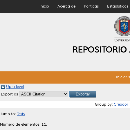
Inicio
Acerca de
Políticas
Estadísticas
REPOSITORIO
Iniciar 
Up a level
Export as
Group by:
Creador
Jump to:
Tesis
Número de elementos:
11
.