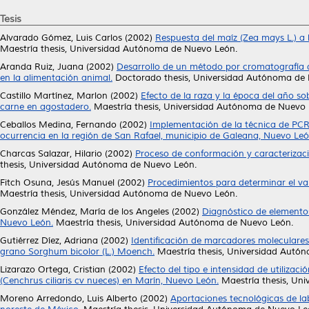
Tesis
Alvarado Gómez, Luis Carlos
(2002)
Respuesta del maíz (Zea mays L.) a l
Maestría thesis, Universidad Autónoma de Nuevo León.
Aranda Ruiz, Juana
(2002)
Desarrollo de un método por cromatografía de
en la alimentación animal.
Doctorado thesis, Universidad Autónoma de
Castillo Martínez, Marlon
(2002)
Efecto de la raza y la época del año s
carne en agostadero.
Maestría thesis, Universidad Autónoma de Nuevo 
Ceballos Medina, Fernando
(2002)
Implementación de la técnica de PCR
ocurrencia en la región de San Rafael, municipio de Galeana, Nuevo Leó
Charcas Salazar, Hilario
(2002)
Proceso de conformación y caracterizació
thesis, Universidad Autónoma de Nuevo León.
Fitch Osuna, Jesús Manuel
(2002)
Procedimientos para determinar el val
Maestría thesis, Universidad Autónoma de Nuevo León.
González Méndez, María de los Angeles
(2002)
Diagnóstico de elementos
Nuevo León.
Maestría thesis, Universidad Autónoma de Nuevo León.
Gutiérrez Díez, Adriana
(2002)
Identificación de marcadores moleculares
grano Sorghum bicolor (L.) Moench.
Maestría thesis, Universidad Autó
Lizarazo Ortega, Cristian
(2002)
Efecto del tipo e intensidad de utilizac
(Cenchrus ciliaris cv nueces) en Marín, Nuevo León.
Maestría thesis, Un
Moreno Arredondo, Luis Alberto
(2002)
Aportaciones tecnológicas de la