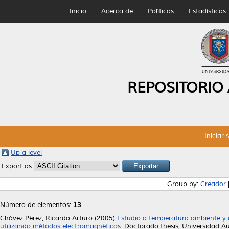
Inicio
Acerca de
Políticas
Estadísticas
REPOSITORIO
Iniciar 
Up a level
Export as
Group by:
Creador
Número de elementos:
13
.
Chávez Pérez, Ricardo Arturo
(2005)
Estudio a temperatura ambiente y c
utilizando métodos electromagnéticos.
Doctorado thesis, Universidad 