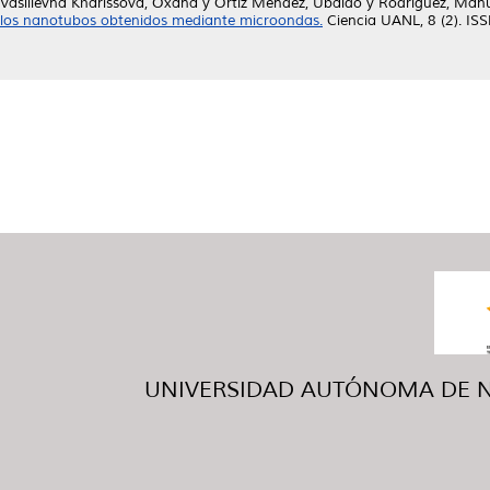
Vasilievna Kharissova, Oxana
y
Ortiz Méndez, Ubaldo
y
Rodríguez, Manu
los nanotubos obtenidos mediante microondas.
Ciencia UANL, 8 (2). I
UNIVERSIDAD AUTÓNOMA DE NUE