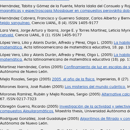
Hernández, Tabita
y
Gómez de la Fuente, María Idalia del Consuelo
y
Roj
magnéticas y espectroscopia Mossbauer en compuestos perovskita dobl
Hernández Cabrera, Francisco
y
Guerrero Salazar, Carlos Alberto
y
Bern
tejido sanguíneo.
Ciencia UANL, 8 (4). ISSN 1405-9177
Lara Viera, Jorge Arturo
y
Ibarra, Jorge E.
y
Torres Martínez, Leticia Myr
rietveld.
Ciencia UANL, 8 (1). ISSN 1405-9177
López Vera, Lilia
y
Alanís Durán, Alfredo
y
Pérez, Olga L.
(2005)
La habil
matemática.
Acta latinoamericana de matemática educativa, 18. pp. 1
López Vera, Lilia
y
Alanís Durán, Alfredo
y
Pérez, Olga L.
(2005)
La habili
matemática.
Acta latinoamericana de matemática educativa (18). pp. 1
Martinez Hernández, Carlos
(2005)
Confinamiento de luz en escalas de s
Autónoma de Nuevo León.
Mejía Rosales, Sergio
(2005)
2005, el año de la física.
Ingenierias, 8 (27).
Morones Ibarra, José Rubén
(2005)
Los misterios del mundo cuántico.
In
Morones Ramírez, Rubén
y
Mejía Rosales, Sergio
(2005)
Alternative cal
67. ISSN 0217-7323
Obregón Guerra, Ricardo
(2005)
Investigación de la actividad y selectiv
compuestos Alquilaromáticos.
Maestría thesis, Universidad Autónoma d
Rodríguez González, José Guadalupe
(2005)
Algoritmos de filtrado y co
Autónoma de Nuevo León.