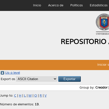
Inicio
Acerca de
Políticas
Estadísticas
REPOSITORIO
Iniciar 
Up a level
Export as
Group by:
Creador
Jump to:
C
|
H
|
L
|
M
|
O
|
R
|
V
Número de elementos:
13
.