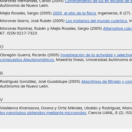
Martinez Hernández, Carlos
(2005)
Confinamiento de luz en escalas de s
Autónoma de Nuevo León.
Mejía Rosales, Sergio
(2005)
2005, el año de la física.
Ingenierias, 8 (27).
Morones Ibarra, José Rubén
(2005)
Los misterios del mundo cuántico.
In
Morones Ramírez, Rubén
y
Mejía Rosales, Sergio
(2005)
Alternative cal
67. ISSN 0217-7323
O
Obregón Guerra, Ricardo
(2005)
Investigación de la actividad y selectiv
compuestos Alquilaromáticos.
Maestría thesis, Universidad Autónoma d
R
Rodríguez González, José Guadalupe
(2005)
Algoritmos de filtrado y co
Autónoma de Nuevo León.
V
Vasilievna Kharissova, Oxana
y
Ortiz Méndez, Ubaldo
y
Rodríguez, Manu
los nanotubos obtenidos mediante microondas.
Ciencia UANL, 8 (2). I