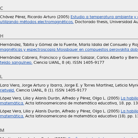
C
Chávez Pérez, Ricardo Arturo
(2005)
Estudio a temperatura ambiente y c
utilizando métodos electromagnéticos.
Doctorado thesis, Universidad 
H
Hernández, Tabita
y
Gómez de la Fuente, María Idalia del Consuelo
y
Roj
magnéticas y espectroscopia Mossbauer en compuestos perovskita dobl
Hernández Cabrera, Francisco
y
Guerrero Salazar, Carlos Alberto
y
Bern
tejido sanguíneo.
Ciencia UANL, 8 (4). ISSN 1405-9177
L
Lara Viera, Jorge Arturo
y
Ibarra, Jorge E.
y
Torres Martínez, Leticia Myr
rietveld.
Ciencia UANL, 8 (1). ISSN 1405-9177
López Vera, Lilia
y
Alanís Durán, Alfredo
y
Pérez, Olga L.
(2005)
La habil
matemática.
Acta latinoamericana de matemática educativa, 18. pp. 1
López Vera, Lilia
y
Alanís Durán, Alfredo
y
Pérez, Olga L.
(2005)
La habili
matemática.
Acta latinoamericana de matemática educativa (18). pp. 1
M