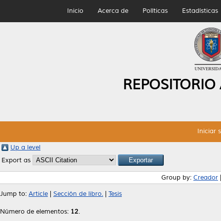
Inicio
Acerca de
Políticas
Estadísticas
REPOSITORIO
Iniciar 
Up a level
Export as
Group by:
Creador
Jump to:
Article
|
Sección de libro.
|
Tesis
Número de elementos:
12
.