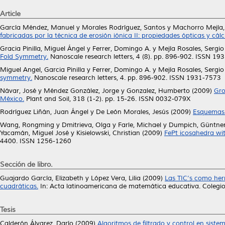
Article
García Méndez, Manuel
y
Morales Rodríguez, Santos
y
Machorro Mejía,
fabricadas por la técnica de erosión iónica II: propiedades ópticas y cálc
Gracia Pinilla, Miguel Ángel
y
Ferrer, Domingo A.
y
Mejía Rosales, Sergio
Fold Symmetry.
Nanoscale research letters, 4 (8). pp. 896-902. ISSN 19
Miguel Angel, Garcia Pinilla
y
Ferrer, Domingo A.
y
Mejía Rosales, Sergio
symmetry.
Nanoscale research letters, 4. pp. 896-902. ISSN 1931-7573
Návar, José
y
Méndez González, Jorge
y
Gonzalez, Humberto
(2009)
Gro
México.
Plant and Soil, 318 (1-2). pp. 15-26. ISSN 0032-079X
Rodríguez Liñán, Juan Ángel
y
De León Morales, Jesús
(2009)
Esquemas 
Wang, Rongming
y
Dmitrieva, Olga
y
Farle, Michael
y
Dumpich, Güntne
Yacamán, Miguel José
y
Kisielowski, Christian
(2009)
FePt icosahedra wit
4400. ISSN 1256-1260
Sección de libro.
Guajardo García, Elizabeth
y
López Vera, Lilia
(2009)
Las TIC’s como herr
cuadráticas.
In: Acta latinoamericana de matemática educativa. Cole
Tesis
Calderón Álvarez, Darío
(2009)
Algoritmos de filtrado y control en sis