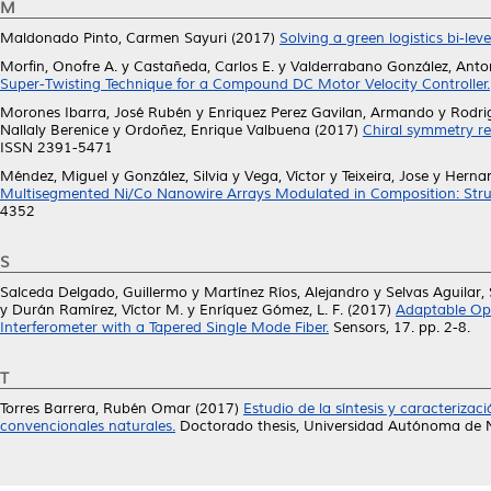
M
Maldonado Pinto, Carmen Sayuri
(2017)
Solving a green logistics bi-lev
Morfin, Onofre A.
y
Castañeda, Carlos E.
y
Valderrabano González, Anto
Super-Twisting Technique for a Compound DC Motor Velocity Controller.
Morones Ibarra, José Rubén
y
Enriquez Perez Gavilan, Armando
y
Rodri
Nallaly Berenice
y
Ordoñez, Enrique Valbuena
(2017)
Chiral symmetry re
ISSN 2391-5471
Méndez, Miguel
y
González, Silvia
y
Vega, Víctor
y
Teixeira, Jose
y
Hernan
Multisegmented Ni/Co Nanowire Arrays Modulated in Composition: Struc
4352
S
Salceda Delgado, Guillermo
y
Martínez Ríos, Alejandro
y
Selvas Aguilar, 
y
Durán Ramírez, Víctor M.
y
Enríquez Gómez, L. F.
(2017)
Adaptable Opt
Interferometer with a Tapered Single Mode Fiber.
Sensors, 17. pp. 2-8.
T
Torres Barrera, Rubén Omar
(2017)
Estudio de la síntesis y caracteriza
convencionales naturales.
Doctorado thesis, Universidad Autónoma de 