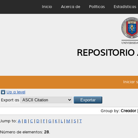
Inicio
Acerca de
Políticas
Estadísticas
REPOSITORIO
Iniciar 
Up a level
Export as
Group by:
Creador
Jump to:
A
|
B
|
C
|
D
|
F
|
G
|
K
|
L
|
M
|
S
|
T
Número de elementos:
28
.