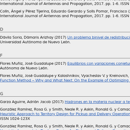
International Journal of Antennas and Propagation, 2017. pp. 1-6. ISS
Colín, Ángel
y
Pérez Tijerina, Eduardo Gerardo
y
Solís Pomar, Francisco
(
International Journal of Antennas and Propagation, 2017. pp. 1-6. ISS
D
Dávila Soria, Dámaris Arizhay
(2017)
Un problema binivel de redistribuci
Universidad Autónoma de Nuevo León.
F
Flores Muñiz, José Guadalupe
(2017)
Equilibrios con variaciones conjet
Autónoma de Nuevo León.
Flores Muñiz, José Guadalupe
y
Kalashnikov, Vyacheslav V.
y
Kreinovich,
Function Method – Why and What Next: On the Example of Optimizing R
G
Garza Aguirre, Adrián Jacob
(2017)
Hadrones en la materia nuclear a te
González Ramírez, Rosa G.
y
Smith, Neale R.
y
Askin, Ronald G.
y
Camach
Heuristic Approach to Territory Design for Pickup and Delivery Operation
ISSN 1024-123X
González Ramírez, Rosa G.
y
Smith, Neale R.
y
Askin, Ronald G.
y
Camach