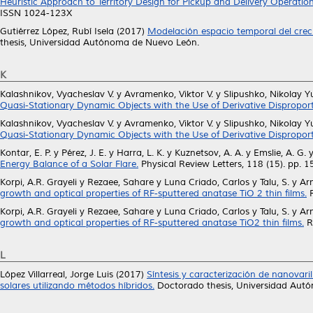
Heuristic Approach to Territory Design for Pickup and Delivery Operation
ISSN 1024-123X
Gutiérrez López, Rubí Isela
(2017)
Modelación espacio temporal del crec
thesis, Universidad Autónoma de Nuevo León.
K
Kalashnikov, Vyacheslav V.
y
Avramenko, Viktor V.
y
Slipushko, Nikolay Y
Quasi-Stationary Dynamic Objects with the Use of Derivative Disproport
Kalashnikov, Vyacheslav V.
y
Avramenko, Viktor V.
y
Slipushko, Nikolay Y
Quasi-Stationary Dynamic Objects with the Use of Derivative Disproport
Kontar, E. P.
y
Pérez, J. E.
y
Harra, L. K.
y
Kuznetsov, A. A.
y
Emslie, A. G.
Energy Balance of a Solar Flare.
Physical Review Letters, 118 (15). pp.
Korpi, A.R. Grayeli
y
Rezaee, Sahare
y
Luna Criado, Carlos
y
Talu, S.
y
Ar
growth and optical properties of RF-sputtered anatase TiO 2 thin films.
R
Korpi, A.R. Grayeli
y
Rezaee, Sahare
y
Luna Criado, Carlos
y
Talu, S.
y
Ar
growth and optical properties of RF-sputtered anatase TiO2 thin films.
Re
L
López Villarreal, Jorge Luis
(2017)
Síntesis y caracterización de nanovar
solares utilizando métodos híbridos.
Doctorado thesis, Universidad Aut