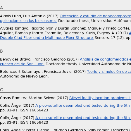
A
Alanís Luna, Luis Antonio
(2017)
Obtención y estudio de nanocomposito
aplicaciones en los biosensores.
Doctorado thesis, Universidad Autónom
Alvarez Tamayo, Ricardo Iván
y
Durán Sánchez, Manuel
y
Prieto Cortés,
Aguilar, Romeo
y
Ibarra Escamilla, Baldemar
y
Kuzin, Evgeny A.
(2017)
A
Double Clad Fiber and a Multimode Fiber Structure.
Sensors, 17 (12). p
B
Benavides Bravo, Francisco Gerardo
(2017)
Análisis de conglomerados e
cuenca del río San Juan.
Doctorado thesis, Universidad Autónoma de N
Betancourt Sotomayor, Francisco Javier
(2017)
Teoría y simulación de c
Autónoma de Nuevo León.
C
Casas Ramírez, Martha Selene
(2017)
Bilevel facility location problems:
Colín, Ángel
(2017)
A pico-satellite assembled and tested during the 6t
pp. 83-91. ISSN 16656423
Colín, Ángel
(2017)
A pico-satellite assembled and tested during the 6t
pp. 83-91. ISSN 16656423
Colín, Ángel
y
Pérez Tijerina, Eduardo Gerardo
y
Solís Pomar, Francisco
(