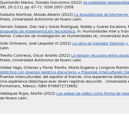
Quintanilla Merino, Daniela Giacomina
(2022)
Accesibilidad desatendida
XXI, 29 (111). pp. 67-71. ISSN 2007-2058
Saldaña Martínez, Moisés Alberto
(2022)
La Arquidiócesis de Monterrey 
thesis, Universidad Autónoma de Nuevo León.
Serrato Salazar, Dan Isaí
y
Garza Rodríguez, Nallely
y
Suárez Escalona,
propuesta de implementación tecnológica.
In: Humanidades inter y tran
temas. Colección de Investigación en Humanidades (4). Universidad 
Solís Ontiveros, José Leopoldo III
(2022)
La obra de Salvador Elizondo y l
León.
Treviño Contreras, Oscar Andrés
(2022)
La tensión recursiva entre utopía 
thesis, Universidad Autónoma de Nuevo León.
Valdez Vega, Orlando
y
Flores Treviño, María Eugenia
y
Longoria Ramón,
didáctica con diversos registros discursivos = Passages Interculturels: De
Puentes Interculturales: del español al francés. Una experiencia didáctica
Une expérience didactique avec divers registres discursifs. . Universid
Fontamara., México. ISBN 9786072718692
Velázquez Rojas, Martín
(2022)
Las peleas de gallos como forma de resis
de Nuevo León.