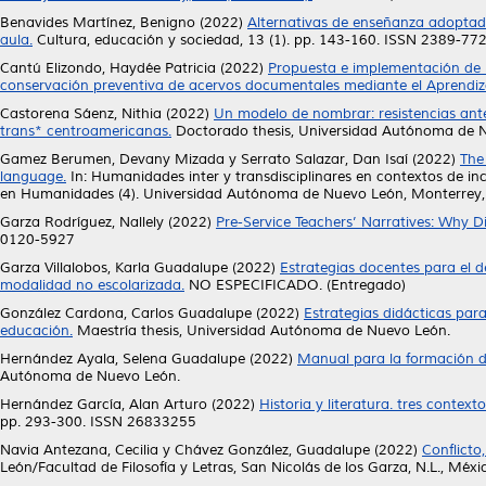
Benavides Martínez, Benigno
(2022)
Alternativas de enseñanza adoptadas
aula.
Cultura, educación y sociedad, 13 (1). pp. 143-160. ISSN 2389-77
Cantú Elizondo, Haydée Patricia
(2022)
Propuesta e implementación de u
conservación preventiva de acervos documentales mediante el Aprendiz
Castorena Sáenz, Nithia
(2022)
Un modelo de nombrar: resistencias ante
trans* centroamericanas.
Doctorado thesis, Universidad Autónoma de 
Gamez Berumen, Devany Mizada
y
Serrato Salazar, Dan Isaí
(2022)
The 
language.
In: Humanidades inter y transdisciplinares en contextos de i
en Humanidades (4). Universidad Autónoma de Nuevo León, Monterrey
Garza Rodríguez, Nallely
(2022)
Pre-Service Teachers’ Narratives: Why 
0120-5927
Garza Villalobos, Karla Guadalupe
(2022)
Estrategias docentes para el de
modalidad no escolarizada.
NO ESPECIFICADO. (Entregado)
González Cardona, Carlos Guadalupe
(2022)
Estrategias didácticas para
educación.
Maestría thesis, Universidad Autónoma de Nuevo León.
Hernández Ayala, Selena Guadalupe
(2022)
Manual para la formación di
Autónoma de Nuevo León.
Hernández García, Alan Arturo
(2022)
Historia y literatura. tres context
pp. 293-300. ISSN 26833255
Navia Antezana, Cecilia
y
Chávez González, Guadalupe
(2022)
Conflicto
León/Facultad de Filosofía y Letras, San Nicolás de los Garza, N.L., M