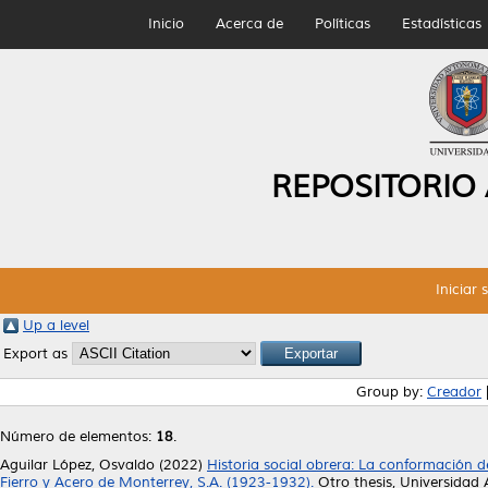
Inicio
Acerca de
Políticas
Estadísticas
REPOSITORIO
Iniciar 
Up a level
Export as
Group by:
Creador
Número de elementos:
18
.
Aguilar López, Osvaldo
(2022)
Historia social obrera: La conformación 
Fierro y Acero de Monterrey, S.A. (1923-1932).
Otro thesis, Universida