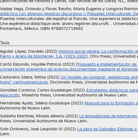
León/Facultad de Filosofía y Letras, San Nicolás de los Garza, N.L., M
Valdez Vega, Orlando
y
Flores Treviño, María Eugenia
y
Longoria Ramón,
didáctica con diversos registros discursivos = Passages Interculturels: De
Puentes Interculturales: del español al francés. Una experiencia didáctica
Une expérience didactique avec divers registres discursifs. . Universid
Fontamara., México. ISBN 9786072718692
Tesis
Aguilar López, Osvaldo
(2022)
Historia social obrera: La conformación 
Fierro y Acero de Monterrey, S.A. (1923-1932).
Otro thesis, Universida
Cantú Elizondo, Haydée Patricia
(2022)
Propuesta e implementación de u
conservación preventiva de acervos documentales mediante el Aprendiz
Castorena Sáenz, Nithia
(2022)
Un modelo de nombrar: resistencias ante
trans* centroamericanas.
Doctorado thesis, Universidad Autónoma de 
González Cardona, Carlos Guadalupe
(2022)
Estrategias didácticas para
educación.
Maestría thesis, Universidad Autónoma de Nuevo León.
Hernández Ayala, Selena Guadalupe
(2022)
Manual para la formación di
Autónoma de Nuevo León.
Saldaña Martínez, Moisés Alberto
(2022)
La Arquidiócesis de Monterrey 
thesis, Universidad Autónoma de Nuevo León.
Solís Ontiveros, José Leopoldo III
(2022)
La obra de Salvador Elizondo y l
León.