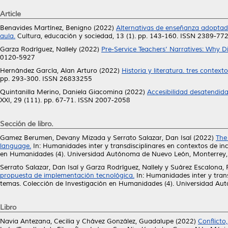
Article
Benavides Martínez, Benigno
(2022)
Alternativas de enseñanza adoptadas
aula.
Cultura, educación y sociedad, 13 (1). pp. 143-160. ISSN 2389-77
Garza Rodríguez, Nallely
(2022)
Pre-Service Teachers’ Narratives: Why 
0120-5927
Hernández García, Alan Arturo
(2022)
Historia y literatura. tres context
pp. 293-300. ISSN 26833255
Quintanilla Merino, Daniela Giacomina
(2022)
Accesibilidad desatendida
XXI, 29 (111). pp. 67-71. ISSN 2007-2058
Sección de libro.
Gamez Berumen, Devany Mizada
y
Serrato Salazar, Dan Isaí
(2022)
The 
language.
In: Humanidades inter y transdisciplinares en contextos de i
en Humanidades (4). Universidad Autónoma de Nuevo León, Monterrey
Serrato Salazar, Dan Isaí
y
Garza Rodríguez, Nallely
y
Suárez Escalona,
propuesta de implementación tecnológica.
In: Humanidades inter y tran
temas. Colección de Investigación en Humanidades (4). Universidad 
Libro
Navia Antezana, Cecilia
y
Chávez González, Guadalupe
(2022)
Conflicto