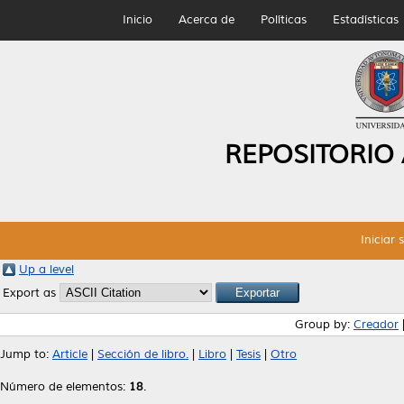
Inicio
Acerca de
Políticas
Estadísticas
REPOSITORIO
Iniciar 
Up a level
Export as
Group by:
Creador
Jump to:
Article
|
Sección de libro.
|
Libro
|
Tesis
|
Otro
Número de elementos:
18
.