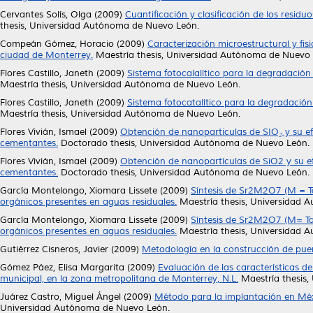
Cervantes Solís, Olga
(2009)
Cuantificación y clasificación de los resi
thesis, Universidad Autónoma de Nuevo León.
Compeán Gómez, Horacio
(2009)
Caracterización microestructural y fis
ciudad de Monterrey.
Maestría thesis, Universidad Autónoma de Nuevo 
Flores Castillo, Janeth
(2009)
Sistema fotocalalítico para la degradación
Maestría thesis, Universidad Autónoma de Nuevo León.
Flores Castillo, Janeth
(2009)
Sistema fotocatalítico para la degradación
Maestría thesis, Universidad Autónoma de Nuevo León.
Flores Vivián, Ismael
(2009)
Obtención de nanoparticulas de SIO₂ y su ef
cementantes.
Doctorado thesis, Universidad Autónoma de Nuevo León.
Flores Vivián, Ismael
(2009)
Obtención de nanopartículas de SiO2 y su ef
cementantes.
Doctorado thesis, Universidad Autónoma de Nuevo León.
García Montelongo, Xiomara Lissete
(2009)
Síntesis de Sr2M2O7 (M = Ta
orgánicos presentes en aguas residuales.
Maestría thesis, Universidad 
García Montelongo, Xiomara Lissete
(2009)
Síntesis de Sr2M2O7 (M= Ta,
orgánicos presentes en aguas residuales.
Maestría thesis, Universidad 
Gutiérrez Cisneros, Javier
(2009)
Metodología en la construcción de pue
Gómez Páez, Elisa Margarita
(2009)
Evaluación de las características d
municipal, en la zona metropolitana de Monterrey, N.L.
Maestría thesis
Juárez Castro, Miguel Ángel
(2009)
Método para la implantación en Méxi
Universidad Autónoma de Nuevo León.