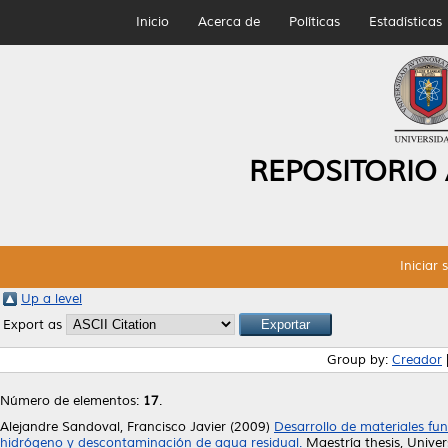
Inicio
Acerca de
Políticas
Estadísticas
REPOSITORIO
Iniciar 
Up a level
Export as
Group by:
Creador
Número de elementos:
17
.
Alejandre Sandoval, Francisco Javier
(2009)
Desarrollo de materiales fu
hidrógeno y descontaminación de agua residual.
Maestría thesis, Univ