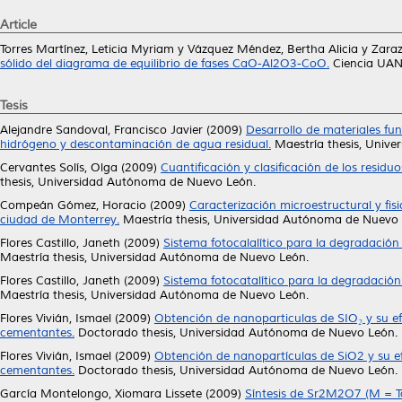
Article
Torres Martínez, Leticia Myriam
y
Vázquez Méndez, Bertha Alicia
y
Zaraz
sólido del diagrama de equilibrio de fases CaO-Al2O3-CoO.
Ciencia UANL
Tesis
Alejandre Sandoval, Francisco Javier
(2009)
Desarrollo de materiales fu
hidrógeno y descontaminación de agua residual.
Maestría thesis, Univ
Cervantes Solís, Olga
(2009)
Cuantificación y clasificación de los resi
thesis, Universidad Autónoma de Nuevo León.
Compeán Gómez, Horacio
(2009)
Caracterización microestructural y fis
ciudad de Monterrey.
Maestría thesis, Universidad Autónoma de Nuevo 
Flores Castillo, Janeth
(2009)
Sistema fotocalalítico para la degradación
Maestría thesis, Universidad Autónoma de Nuevo León.
Flores Castillo, Janeth
(2009)
Sistema fotocatalítico para la degradación
Maestría thesis, Universidad Autónoma de Nuevo León.
Flores Vivián, Ismael
(2009)
Obtención de nanoparticulas de SIO₂ y su ef
cementantes.
Doctorado thesis, Universidad Autónoma de Nuevo León.
Flores Vivián, Ismael
(2009)
Obtención de nanopartículas de SiO2 y su ef
cementantes.
Doctorado thesis, Universidad Autónoma de Nuevo León.
García Montelongo, Xiomara Lissete
(2009)
Síntesis de Sr2M2O7 (M = Ta