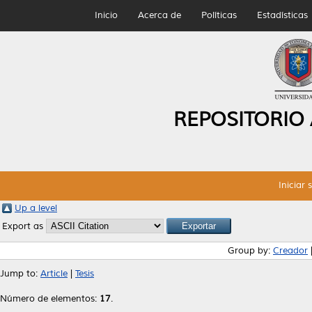
Inicio
Acerca de
Políticas
Estadísticas
REPOSITORIO
Iniciar 
Up a level
Export as
Group by:
Creador
Jump to:
Article
|
Tesis
Número de elementos:
17
.