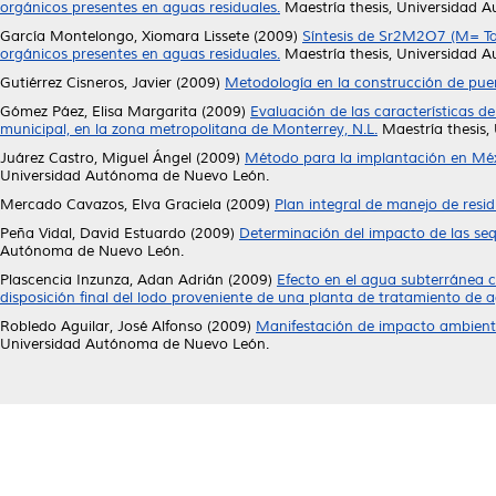
orgánicos presentes en aguas residuales.
Maestría thesis, Universidad 
García Montelongo, Xiomara Lissete
(2009)
Síntesis de Sr2M2O7 (M= Ta,
orgánicos presentes en aguas residuales.
Maestría thesis, Universidad 
Gutiérrez Cisneros, Javier
(2009)
Metodología en la construcción de pue
Gómez Páez, Elisa Margarita
(2009)
Evaluación de las características d
municipal, en la zona metropolitana de Monterrey, N.L.
Maestría thesis
Juárez Castro, Miguel Ángel
(2009)
Método para la implantación en Méxi
Universidad Autónoma de Nuevo León.
Mercado Cavazos, Elva Graciela
(2009)
Plan integral de manejo de resid
Peña Vidal, David Estuardo
(2009)
Determinación del impacto de las seq
Autónoma de Nuevo León.
Plascencia Inzunza, Adan Adrián
(2009)
Efecto en el agua subterránea ci
disposición final del lodo proveniente de una planta de tratamiento de ag
Robledo Aguilar, José Alfonso
(2009)
Manifestación de impacto ambienta
Universidad Autónoma de Nuevo León.