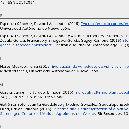
75. ISSN 22142894
E
Espinoza Sánchez, Edward Alexander
(2015)
Evaluación de la expresión 
Universidad Autónoma de Nuevo León.
Espinoza Sánchez, Edward Alexander
y
Alvarez Hernández, Marianela H
Zavala García, Francisco
y
Sinagawa García, Sugey Ramona
(2015)
Sta
genes in tobacco chloroplast.
Electronic Journal of Biotechnology, 18 (
F
Flores Maskobi, Tania
(2015)
Evaluación de variedades de vid (vitis vini
Maestría thesis, Universidad Autónoma de Nuevo León.
G
García, Jaime F.
y
Jurado, Enrique
(2015)
Is drought altering plant pop
74 (1). pp. 95-108. ISSN 0365-0588
Gutiérrez Soto, Juanita Guadalupe
y
Medina González, Guadalupe Estef
Luna, Carlos Eduardo
(2015)
Selection and Characterization of a Native
Submerged Cultures of Various Agroindustrial Wastes.
BioResources, 10
I