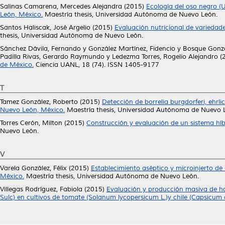
Salinas Camarena, Mercedes Alejandra
(2015)
Ecología del oso negro (
León, México.
Maestría thesis, Universidad Autónoma de Nuevo León.
Santos Haliscak, José Argelio
(2015)
Evaluación nutricional de variedad
thesis, Universidad Autónoma de Nuevo León.
Sánchez Dávila, Fernando
y
González Martínez, Fidencio
y
Bosque Gonzál
Padilla Rivas, Gerardo Raymundo
y
Ledezma Torres, Rogelio Alejandro
(
de México.
Ciencia UANL, 18 (74). ISSN 1405-9177
T
Tamez González, Roberto
(2015)
Detección de borrelia burgdorferi, ehrl
Nuevo León, México.
Maestría thesis, Universidad Autónoma de Nuevo 
Torres Cerón, Milton
(2015)
Construcción y evaluación de un sistema híb
Nuevo León.
V
Varela González, Félix
(2015)
Establecimiento aséptico y microinjerto de
México.
Maestría thesis, Universidad Autónoma de Nuevo León.
Villegas Rodríguez, Fabiola
(2015)
Evaluación y producción masiva de ho
Sulc) en cultivos de tomate (Solanum lycopersicum L.)y chile (Capsicum