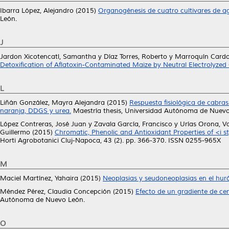
Ibarra López, Alejandro
(2015)
Organogénesis de cuatro cultivares de a
León.
J
Jardon Xicotencatl, Samantha
y
Díaz Torres, Roberto
y
Marroquín Cardo
Detoxification of Aflatoxin-Contaminated Maize by Neutral Electrolyzed 
L
Liñán González, Mayra Alejandra
(2015)
Respuesta fisiológica de cabra
naranja, DDGS y urea.
Maestría thesis, Universidad Autónoma de Nuevo
López Contreras, José Juan
y
Zavala García, Francisco
y
Urías Orona, V
Guillermo
(2015)
Chromatic, Phenolic and Antioxidant Properties of <i 
Horti Agrobotanici Cluj-Napoca, 43 (2). pp. 366-370. ISSN 0255-965X
M
Maciel Martínez, Yahaira
(2015)
Neoplasias y seudoneoplasias en el huró
Méndez Pérez, Claudia Concepción
(2015)
Efecto de un gradiente de cen
Autónoma de Nuevo León.
O