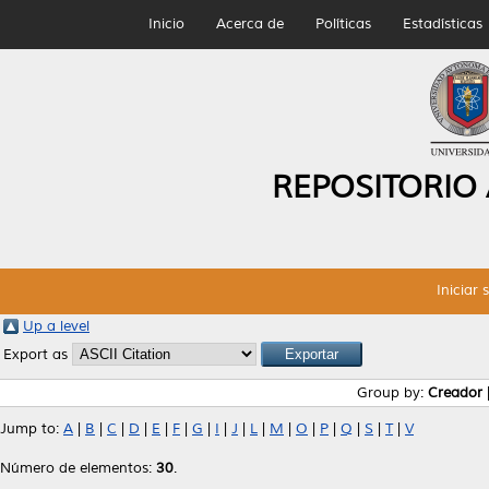
Inicio
Acerca de
Políticas
Estadísticas
REPOSITORIO
Iniciar 
Up a level
Export as
Group by:
Creador
Jump to:
A
|
B
|
C
|
D
|
E
|
F
|
G
|
I
|
J
|
L
|
M
|
O
|
P
|
Q
|
S
|
T
|
V
Número de elementos:
30
.