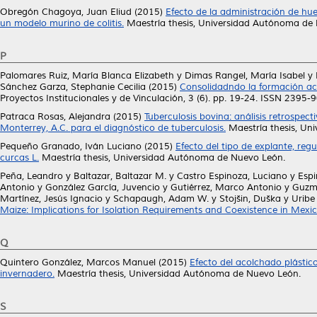
Obregón Chagoya, Juan Eliud
(2015)
Efecto de la administración de huev
un modelo murino de colitis.
Maestría thesis, Universidad Autónoma de
P
Palomares Ruiz, María Blanca Elizabeth
y
Dimas Rangel, María Isabel
y
Sánchez Garza, Stephanie Cecilia
(2015)
Consolidadndo la formación ac
Proyectos Institucionales y de Vinculación, 3 (6). pp. 19-24. ISSN 2395-
Patraca Rosas, Alejandra
(2015)
Tuberculosis bovina: análisis retrospec
Monterrey, A.C. para el diagnóstico de tuberculosis.
Maestría thesis, Un
Pequeño Granado, Iván Luciano
(2015)
Efecto del tipo de explante, re
curcas L.
Maestría thesis, Universidad Autónoma de Nuevo León.
Peña, Leandro
y
Baltazar, Baltazar M.
y
Castro Espinoza, Luciano
y
Esp
Antonio
y
González García, Juvencio
y
Gutiérrez, Marco Antonio
y
Guzmá
Martínez, Jesús Ignacio
y
Schapaugh, Adam W.
y
Stojšin, Duška
y
Uribe
Maize: Implications for Isolation Requirements and Coexistence in Mexico
Q
Quintero González, Marcos Manuel
(2015)
Efecto del acolchado plástic
invernadero.
Maestría thesis, Universidad Autónoma de Nuevo León.
S