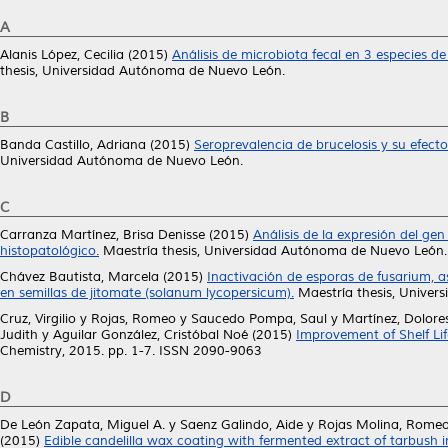
A
Alanis López, Cecilia
(2015)
Análisis de microbiota fecal en 3 especies 
thesis, Universidad Autónoma de Nuevo León.
B
Banda Castillo, Adriana
(2015)
Seroprevalencia de brucelosis y su efect
Universidad Autónoma de Nuevo León.
C
Carranza Martínez, Brisa Denisse
(2015)
Análisis de la expresión del g
histopatológico.
Maestría thesis, Universidad Autónoma de Nuevo León.
Chávez Bautista, Marcela
(2015)
Inactivación de esporas de fusarium, a
en semillas de jitomate (solanum lycopersicum).
Maestría thesis, Univer
Cruz, Virgilio
y
Rojas, Romeo
y
Saucedo Pompa, Saul
y
Martínez, Dolore
Judith
y
Aguilar González, Cristóbal Noé
(2015)
Improvement of Shelf Lif
Chemistry, 2015. pp. 1-7. ISSN 2090-9063
D
De León Zapata, Miguel A.
y
Saenz Galindo, Aide
y
Rojas Molina, Rome
(2015)
Edible candelilla wax coating with fermented extract of tarbush im