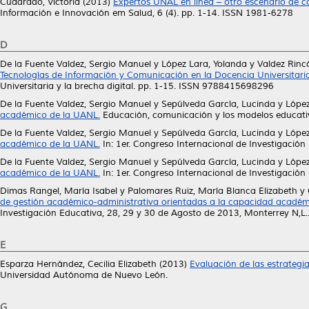
Cuadrado, Victoria
(2013)
Expertos UNAL en línea – otro escenario de c
Información e Innovación em Salud, 6 (4). pp. 1-14. ISSN 1981-6278
D
De la Fuente Valdez, Sergio Manuel
y
López Lara, Yolanda
y
Valdez Rinc
Tecnologías de Información y Comunicación en la Docencia Universitaria 
Universitaria y la brecha digital. pp. 1-15. ISSN 9788415698296
De la Fuente Valdez, Sergio Manuel
y
Sepúlveda García, Lucinda
y
López
académico de la UANL.
Educación, comunicación y los modelos educati
De la Fuente Valdez, Sergio Manuel
y
Sepúlveda García, Lucinda
y
López
académico de la UANL.
In: 1er. Congreso Internacional de Investigación
De la Fuente Valdez, Sergio Manuel
y
Sepúlveda García, Lucinda
y
López
académico de la UANL.
In: 1er. Congreso Internacional de Investigación
Dimas Rangel, María Isabel
y
Palomares Ruiz, María Blanca Elizabeth
y
de gestión académico-administrativa orientadas a la capacidad acadé
Investigación Educativa, 28, 29 y 30 de Agosto de 2013, Monterrey N,L.
E
Esparza Hernández, Cecilia Elizabeth
(2013)
Evaluación de las estrategi
Universidad Autónoma de Nuevo León.
G