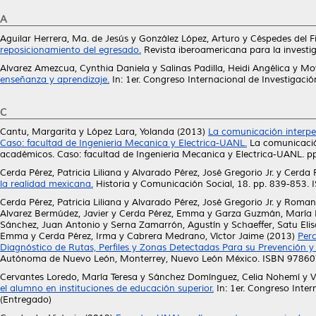
A
Aguilar Herrera, Ma. de Jesús
y
González López, Arturo
y
Céspedes del Fi
reposicionamiento del egresado.
Revista iberoamericana para la investig
Alvarez Amezcua, Cynthia Daniela
y
Salinas Padilla, Heidi Angélica
y
Moy
enseñanza y aprendizaje.
In: 1er. Congreso Internacional de Investigaci
C
Cantu, Margarita
y
López Lara, Yolanda
(2013)
La comunicación interpe
Caso: facultad de Ingenieria Mecanica y Electrica-UANL.
La comunicación
académicos. Caso: facultad de Ingenieria Mecanica y Electrica-UANL. p
Cerda Pérez, Patricia Liliana
y
Alvarado Pérez, José Gregorio Jr.
y
Cerda 
la realidad mexicana.
Historia y Comunicación Social, 18. pp. 839-853.
Cerda Pérez, Patricia Liliana
y
Alvarado Pérez, José Gregorio Jr.
y
Romano
Alvarez Bermúdez, Javier
y
Cerda Pérez, Emma
y
Garza Guzmán, María 
Sánchez, Juan Antonio
y
Serna Zamarrón, Agustín
y
Schaeffer, Satu Elis
Emma
y
Cerda Pérez, Irma
y
Cabrera Medrano, Víctor Jaime
(2013)
Perc
Diagnóstico de Rutas, Perfiles y Zonas Detectadas Para su Prevención y
Autónoma de Nuevo León, Monterrey, Nuevo León México. ISBN 9786
Cervantes Loredo, María Teresa
y
Sánchez Domínguez, Celia Nohemí
y
V
el alumno en instituciones de educación superior.
In: 1er. Congreso Inter
(Entregado)