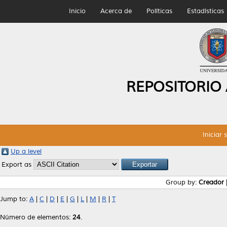
Inicio
Acerca de
Políticas
Estadísticas
REPOSITORIO
Iniciar 
Up a level
Export as
Group by:
Creador
Jump to:
A
|
C
|
D
|
E
|
G
|
L
|
M
|
R
|
T
Número de elementos:
24
.