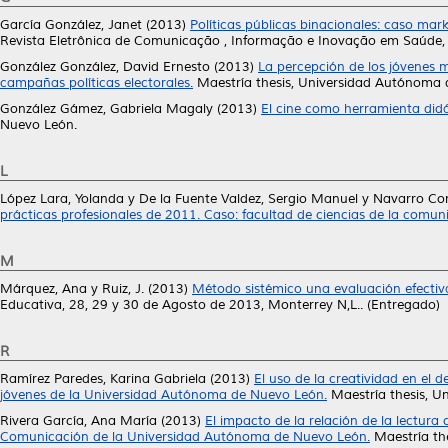
García González, Janet
(2013)
Políticas públicas binacionales: caso ma
Revista Eletrônica de Comunicação , Informação e Inovação em Saúde, 
González González, David Ernesto
(2013)
La percepción de los jóvenes m
campañas políticas electorales.
Maestría thesis, Universidad Autónoma 
González Gámez, Gabriela Magaly
(2013)
El cine como herramienta didác
Nuevo León.
L
López Lara, Yolanda
y
De la Fuente Valdez, Sergio Manuel
y
Navarro Cort
prácticas profesionales de 2011. Caso: facultad de ciencias de la comu
M
Márquez, Ana
y
Ruiz, J.
(2013)
Método sistémico una evaluación efectiva
Educativa, 28, 29 y 30 de Agosto de 2013, Monterrey N,L.. (Entregado)
R
Ramírez Paredes, Karina Gabriela
(2013)
El uso de la creatividad en el d
jóvenes de la Universidad Autónoma de Nuevo León.
Maestría thesis, U
Rivera García, Ana María
(2013)
El impacto de la relación de la lectura
Comunicación de la Universidad Autónoma de Nuevo León.
Maestría th