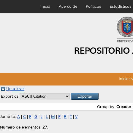
Inicio
Acerca de
Políticas
Estadísticas
REPOSITORIO
Iniciar 
Up a level
Export as
Group by:
Creador
Jump to:
A
|
C
|
F
|
G
|
J
|
L
|
M
|
P
|
R
|
T
|
V
Número de elementos:
27
.