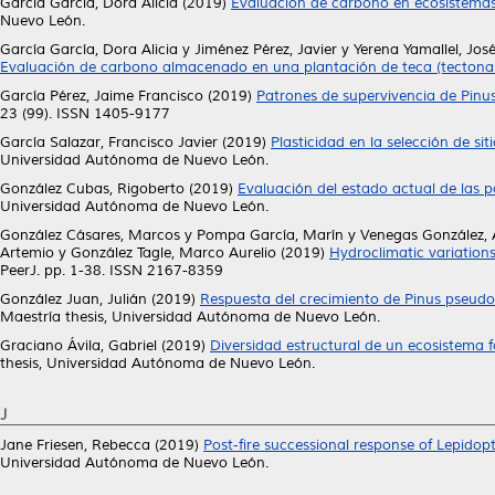
García García, Dora Alicia
(2019)
Evaluación de carbono en ecosistemas 
Nuevo León.
García García, Dora Alicia
y
Jiménez Pérez, Javier
y
Yerena Yamallel, José
Evaluación de carbono almacenado en una plantación de teca (tectona gr
García Pérez, Jaime Francisco
(2019)
Patrones de supervivencia de Pin
23 (99). ISSN 1405-9177
García Salazar, Francisco Javier
(2019)
Plasticidad en la selección de si
Universidad Autónoma de Nuevo León.
González Cubas, Rigoberto
(2019)
Evaluación del estado actual de las p
Universidad Autónoma de Nuevo León.
González Cásares, Marcos
y
Pompa García, Marín
y
Venegas González, 
Artemio
y
González Tagle, Marco Aurelio
(2019)
Hydroclimatic variations
PeerJ. pp. 1-38. ISSN 2167-8359
González Juan, Julián
(2019)
Respuesta del crecimiento de Pinus pseudos
Maestría thesis, Universidad Autónoma de Nuevo León.
Graciano Ávila, Gabriel
(2019)
Diversidad estructural de un ecosistema 
thesis, Universidad Autónoma de Nuevo León.
J
Jane Friesen, Rebecca
(2019)
Post-fire successional response of Lepido
Universidad Autónoma de Nuevo León.