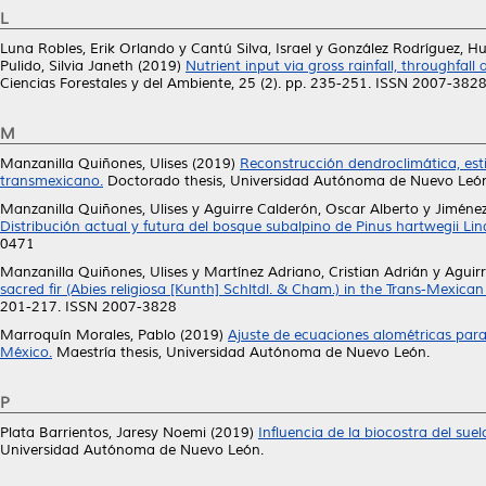
L
Luna Robles, Erik Orlando
y
Cantú Silva, Israel
y
González Rodríguez, H
Pulido, Silvia Janeth
(2019)
Nutrient input via gross rainfall, throughfal
Ciencias Forestales y del Ambiente, 25 (2). pp. 235-251. ISSN 2007-382
M
Manzanilla Quiñones, Ulises
(2019)
Reconstrucción dendroclimática, est
transmexicano.
Doctorado thesis, Universidad Autónoma de Nuevo Leó
Manzanilla Quiñones, Ulises
y
Aguirre Calderón, Oscar Alberto
y
Jiménez
Distribución actual y futura del bosque subalpino de Pinus hartwegii Lind
0471
Manzanilla Quiñones, Ulises
y
Martínez Adriano, Cristian Adrián
y
Aguir
sacred fir (Abies religiosa [Kunth] Schltdl. & Cham.) in the Trans-Mexican
201-217. ISSN 2007-3828
Marroquín Morales, Pablo
(2019)
Ajuste de ecuaciones alométricas para
México.
Maestría thesis, Universidad Autónoma de Nuevo León.
P
Plata Barrientos, Jaresy Noemi
(2019)
Influencia de la biocostra del su
Universidad Autónoma de Nuevo León.