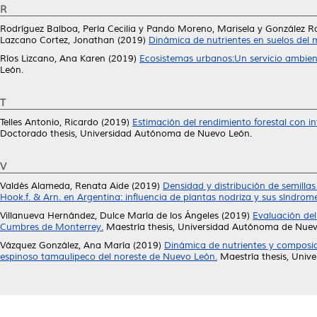
R
Rodríguez Balboa, Perla Cecilia
y
Pando Moreno, Marisela
y
González R
Lazcano Cortez, Jonathan
(2019)
Dinámica de nutrientes en suelos del 
Ríos Lizcano, Ana Karen
(2019)
Ecosistemas urbanos:Un servicio ambien
León.
T
Telles Antonio, Ricardo
(2019)
Estimación del rendimiento forestal con i
Doctorado thesis, Universidad Autónoma de Nuevo León.
V
Valdés Alameda, Renata Aide
(2019)
Densidad y distribución de semilla
Hook.f. & Arn. en Argentina: influencia de plantas nodriza y sus síndrome
Villanueva Hernández, Dulce María de los Ángeles
(2019)
Evaluación del
Cumbres de Monterrey.
Maestría thesis, Universidad Autónoma de Nuev
Vázquez González, Ana María
(2019)
Dinámica de nutrientes y composic
espinoso tamaulipeco del noreste de Nuevo León.
Maestría thesis, Univ