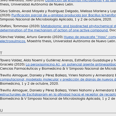
Silva Mendoza, Julio
(2020)
Obtención de enzimas microbianas y su apli
thesis, Universidad Autónoma de Nuevo León.
Silva Salinas, Anaid Mayela
y
Rodríguez Delgado, Melissa Marlene
y
Lop
(2020)
Purificación parcial de α-amilasa producida por Bacillus lichenifo
Simposio Nacional de Microbiología Aplicada, 1 y 2 de octubre, 2020.
Stefani, Tommaso
(2020)
Metabolomic and biodirected phytochemical stud
determination of the mechanism of action of one active compound.
Doct
Sánchez Valdez, Arturo Gerardo
(2020)
Hueso de aguacate “Hass” como 
electroquímicos.
Maestría thesis, Universidad Autónoma de Nuevo León.
T
Tavera Valdez, Aída Noemí
y
Gutiérrez Arenas, Esthefania Guadalupe
y
N
Graciela
(2020)
La peroxisomicina A1, un potencial agente antineoplás
Ciencias Farmacéuticas y Biomedicina & V Simposio Nacional de Microbi
Treviño Almaguer, Daniela
y
Pérez Balleza, Yirleni Nahomi
y
Armendariz B
computacional, modelado molecular y predicción de dianas de nuevos de
Biomedicina, 1 y 2 de octubre, 2020.
Treviño Almaguer, Daniela
y
Pérez Balleza, Yirleni Nahomi
y
Armendariz B
estructurales de Escitalopram en la afinidad hacia el receptor de recapt
Biomedicina & V Simposio Nacional de Microbiología Aplicada, 1 y 2 de
U