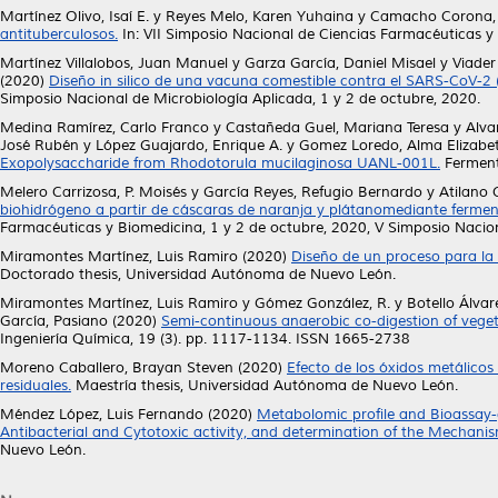
Martínez Olivo, Isaí E.
y
Reyes Melo, Karen Yuhaina
y
Camacho Corona, 
antituberculosos.
In: VII Simposio Nacional de Ciencias Farmacéuticas y
Martínez Villalobos, Juan Manuel
y
Garza García, Daniel Misael
y
Viader
(2020)
Diseño in silico de una vacuna comestible contra el SARS-CoV-2 
Simposio Nacional de Microbiología Aplicada, 1 y 2 de octubre, 2020.
Medina Ramírez, Carlo Franco
y
Castañeda Guel, Mariana Teresa
y
Alva
José Rubén
y
López Guajardo, Enrique A.
y
Gomez Loredo, Alma Elizabe
Exopolysaccharide from Rhodotorula mucilaginosa UANL-001L.
Ferment
Melero Carrizosa, P. Moisés
y
García Reyes, Refugio Bernardo
y
Atilano
biohidrógeno a partir de cáscaras de naranja y plátanomediante ferment
Farmacéuticas y Biomedicina, 1 y 2 de octubre, 2020, V Simposio Nacion
Miramontes Martínez, Luis Ramiro
(2020)
Diseño de un proceso para la p
Doctorado thesis, Universidad Autónoma de Nuevo León.
Miramontes Martínez, Luis Ramiro
y
Gómez González, R.
y
Botello Álvar
García, Pasiano
(2020)
Semi-continuous anaerobic co-digestion of veget
Ingeniería Química, 19 (3). pp. 1117-1134. ISSN 1665-2738
Moreno Caballero, Brayan Steven
(2020)
Efecto de los óxidos metálicos
residuales.
Maestría thesis, Universidad Autónoma de Nuevo León.
Méndez López, Luis Fernando
(2020)
Metabolomic profile and Bioassay-g
Antibacterial and Cytotoxic activity, and determination of the Mechani
Nuevo León.