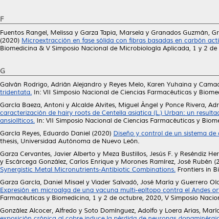
F
Fuentos Rangel, Melissa
y
Garza Tapia, Marsela
y
Granados Guzmán, Gr
(2020)
Microextracción en fase sólida con fibras basadas en carbón acti
Biomedicina & V Simposio Nacional de Microbiología Aplicada, 1 y 2 de
G
Galván Rodrigo, Adrián Alejandro
y
Reyes Melo, Karen Yuhaina
y
Camac
tridentata.
In: VII Simposio Nacional de Ciencias Farmacéuticas y Biomed
García Baeza, Antoni
y
Alcalde Alvites, Miguel Àngel
y
Ponce Rivera, Ad
caracterización de hairy roots de Centella asiatica (L.) Urban: un resul
ansiolíticos.
In: VII Simposio Nacional de Ciencias Farmacéuticas y Biome
García Reyes, Eduardo Daniel
(2020)
Diseño y control de un sistema de d
thesis, Universidad Autónoma de Nuevo León.
Garza Cervantes, Javier Alberto
y
Meza Bustillos, Jesús F.
y
Reséndiz Her
y
Escárcega González, Carlos Enrique
y
Morones Ramírez, José Rubén
(
Synergistic Metal Micronutrients-Antibiotic Combinations.
Frontiers in 
Garza García, Daniel Misael
y
Viader Salvadó, José María
y
Guerrero Ol
Expresión en microalga de una vacuna multi-epítopo contra el Andes or
Farmacéuticas y Biomedicina, 1 y 2 de octubre, 2020, V Simposio Nacion
González Alcocer, Alfredo
y
Soto Domínguez, Adolfo
y
Loera Arias, Marí
exposición crónica al cobre induce la pérdida de neuronas dopaminérgica