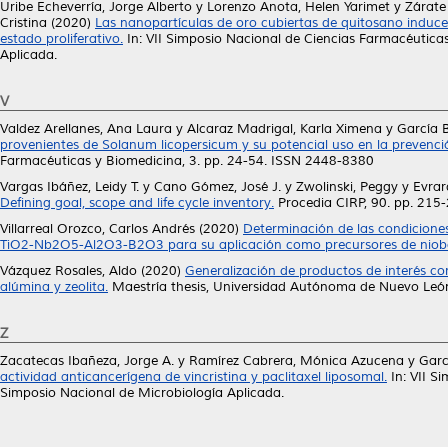
Uribe Echeverría, Jorge Alberto
y
Lorenzo Anota, Helen Yarimet
y
Zárate 
Cristina
(2020)
Las nanopartículas de oro cubiertas de quitosano induce
estado proliferativo.
In: VII Simposio Nacional de Ciencias Farmacéuticas
Aplicada.
V
Valdez Arellanes, Ana Laura
y
Alcaraz Madrigal, Karla Ximena
y
García 
provenientes de Solanum licopersicum y su potencial uso en la prevenc
Farmacéuticas y Biomedicina, 3. pp. 24-54. ISSN 2448-8380
Vargas Ibáñez, Leidy T.
y
Cano Gómez, José J.
y
Zwolinski, Peggy
y
Evrar
Defining goal, scope and life cycle inventory.
Procedia CIRP, 90. pp. 215
Villarreal Orozco, Carlos Andrés
(2020)
Determinación de las condiciones 
TiO2-Nb2O5-Al2O3-B2O3 para su aplicación como precursores de nioba
Vázquez Rosales, Aldo
(2020)
Generalización de productos de interés co
alúmina y zeolita.
Maestría thesis, Universidad Autónoma de Nuevo Leó
Z
Zacatecas Ibañeza, Jorge A.
y
Ramírez Cabrera, Mónica Azucena
y
Garc
actividad anticancerígena de vincristina y paclitaxel liposomal.
In: VII S
Simposio Nacional de Microbiología Aplicada.