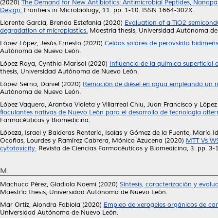
(2020)
The Demand for New Antibiotics: Antimicrobial Peptides, Nanopart
Design.
Frontiers in Microbiology, 11. pp. 1-10. ISSN 1664-302X
Llorente García, Brenda Estefanía
(2020)
Evaluation of a TiO2 semicondu
degradation of microplastics.
Maestría thesis, Universidad Autónoma de
López López, Jesús Ernesto
(2020)
Celdas solares de perovskita bidimen
Autónoma de Nuevo León.
López Raya, Cynthia Marisol
(2020)
Influencia de la química superficia
thesis, Universidad Autónoma de Nuevo León.
López Serna, Daniel
(2020)
Remoción de diésel en agua empleando un nue
Autónoma de Nuevo León.
López Vaquera, Arantxa Violeta
y
Villarreal Chiu, Juan Francisco
y
López
floculantes nativas de Nuevo León para el desarrollo de tecnología altern
Farmacéuticas y Biomedicina.
Lópeza, Israel
y
Balderas Rentería, Isaías
y
Gómez de la Fuente, María Id
Ocañas, Lourdes
y
Ramírez Cabrera, Mónica Azucena
(2020)
MTT Vs WST
cytotoxicity.
Revista de Ciencias Farmacéuticas y Biomedicina, 3. pp. 3
M
Machuca Pérez, Gladiola Noemi
(2020)
Síntesis, caracterización y evalu
Maestría thesis, Universidad Autónoma de Nuevo León.
Mar Ortiz, Alondra Fabiola
(2020)
Empleo de xerogeles orgánicos de car
Universidad Autónoma de Nuevo León.