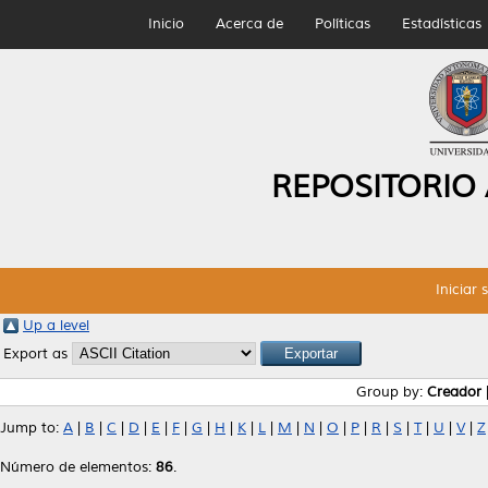
Inicio
Acerca de
Políticas
Estadísticas
REPOSITORIO
Iniciar 
Up a level
Export as
Group by:
Creador
Jump to:
A
|
B
|
C
|
D
|
E
|
F
|
G
|
H
|
K
|
L
|
M
|
N
|
O
|
P
|
R
|
S
|
T
|
U
|
V
|
Z
Número de elementos:
86
.