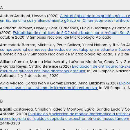
A
Alishah Aratboni, Hossein
(2020)
Control óptico de la expresión génica 
en Escherichia coli y silenciamiento génico en Chlamydomonas reinhardti
Alvarado Ramírez, David
y
Cantú Cárdenas, Lucía Guadalupe
y
González
(2020)
Estabilidad de matrices de SiO2 sintetizadas por el método Sol-Ge
octubre 2020, V Simposio Nacional de Microbiología Aplicada.
Armendariz Barrera, Michelle
y
Pérez Balleza, Yirleni Nahomi
y
Treviño A
computacional de nuevos derivados del escitalopram mediante métodos
Biomedicina & V Simposio Nacional de Microbiología Aplicada, 1 y 2 de
Atilano Camino, Marina Montserrat
y
Luévano Montaño, Cindy D.
y
Gar
y
García Reyes, Cinthia Berenice
(2020)
Evaluación de antraquinona-2-su
oscura de glucosa con lodo anaerobio granular.
In: VII Simposio Nacion
Aplicada, 1 y 2 de octubre, 2020.
Avila Velasco, Carlos Iván
y
Gomez Loredo, Alma Elizabeth
(2020)
Explo
para su uso en un sistema de fermentación extractiva.
In: VII Simposio 
B
Badillo Castañeda, Christian Tadeo
y
Montoya Eguía, Sandra Lucía
y
Co
Antonio
(2020)
Evaluación y selección de modelo matemático a utilizar e
cromatografía de líquidos acoplada a espectrometría de masas tánde
2448-8380