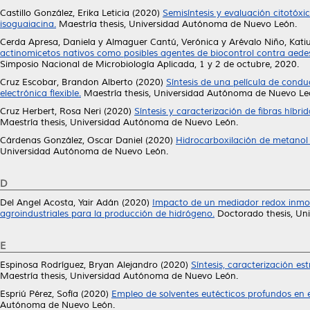
Castillo González, Erika Leticia
(2020)
Semisíntesis y evaluación citotóxi
isoguaiacina.
Maestría thesis, Universidad Autónoma de Nuevo León.
Cerda Apresa, Daniela
y
Almaguer Cantú, Verónica
y
Arévalo Niño, Kati
actinomicetos nativos como posibles agentes de biocontrol contra aedes
Simposio Nacional de Microbiología Aplicada, 1 y 2 de octubre, 2020.
Cruz Escobar, Brandon Alberto
(2020)
Síntesis de una película de condu
electrónica flexible.
Maestría thesis, Universidad Autónoma de Nuevo Le
Cruz Herbert, Rosa Neri
(2020)
Síntesis y caracterización de fibras híbr
Maestría thesis, Universidad Autónoma de Nuevo León.
Cárdenas González, Oscar Daniel
(2020)
Hidrocarboxilación de metanol 
Universidad Autónoma de Nuevo León.
D
Del Angel Acosta, Yair Adán
(2020)
Impacto de un mediador redox inmovi
agroindustriales para la producción de hidrógeno.
Doctorado thesis, Un
E
Espinosa Rodríguez, Bryan Alejandro
(2020)
Síntesis, caracterización es
Maestría thesis, Universidad Autónoma de Nuevo León.
Espriú Pérez, Sofía
(2020)
Empleo de solventes eutécticos profundos en e
Autónoma de Nuevo León.