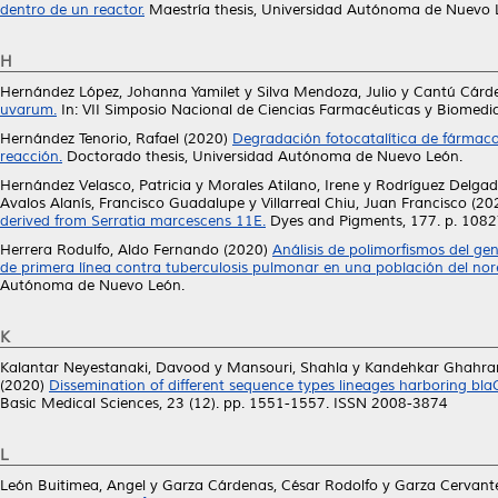
dentro de un reactor.
Maestría thesis, Universidad Autónoma de Nuevo 
H
Hernández López, Johanna Yamilet
y
Silva Mendoza, Julio
y
Cantú Cárde
uvarum.
In: VII Simposio Nacional de Ciencias Farmacéuticas y Biomedic
Hernández Tenorio, Rafael
(2020)
Degradación fotocatalítica de fármacos
reacción.
Doctorado thesis, Universidad Autónoma de Nuevo León.
Hernández Velasco, Patricia
y
Morales Atilano, Irene
y
Rodríguez Delgad
Avalos Alanís, Francisco Guadalupe
y
Villarreal Chiu, Juan Francisco
(20
derived from Serratia marcescens 11E.
Dyes and Pigments, 177. p. 108
Herrera Rodulfo, Aldo Fernando
(2020)
Análisis de polimorfismos del g
de primera línea contra tuberculosis pulmonar en una población del nor
Autónoma de Nuevo León.
K
Kalantar Neyestanaki, Davood
y
Mansouri, Shahla
y
Kandehkar Ghahr
(2020)
Dissemination of different sequence types lineages harboring bl
Basic Medical Sciences, 23 (12). pp. 1551-1557. ISSN 2008-3874
L
León Buitimea, Angel
y
Garza Cárdenas, César Rodolfo
y
Garza Cervante