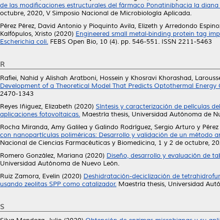
de las modificaciones estructurales del fármaco Ponatinibhacia la diana
octubre, 2020, V Simposio Nacional de Microbiología Aplicada.
Pérez Pérez, David Antonio
y
Pioquinto Avila, Elizeth
y
Arredondo Espino
Kalfópulos, Xristo
(2020)
Engineered small metal‐binding protein tag i
Escherichia coli.
FEBS Open Bio, 10 (4). pp. 546-551. ISSN 2211-5463
R
Rafiei, Nahid
y
Alishah Aratboni, Hossein
y
Khosravi Khorashad, Larouss
Development of a Theoretical Model That Predicts Optothermal Energy C
2470-1343
Reyes Iñiguez, Elizabeth
(2020)
Síntesis y caracterización de películas 
aplicaciones fotovoltaicas.
Maestría thesis, Universidad Autónoma de N
Rocha Miranda, Amy Galilea
y
Galindo Rodríguez, Sergio Arturo
y
Pérez
con nanopartículas poliméricas: Desarrollo y validación de un método an
Nacional de Ciencias Farmacéuticas y Biomedicina, 1 y 2 de octubre, 20
Romero González, Mariana
(2020)
Diseño, desarrollo y evaluación de t
Universidad Autónoma de Nuevo León.
Ruiz Zamora, Evelin
(2020)
Deshidratación-deciclización de tetrahidro
usando zeolitas SPP como catalizador.
Maestría thesis, Universidad Au
S