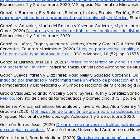
Biomedicina, 1 y 2 de octubre, 2020, V Simposio Nacional de Microbiolo
González Barranco, P.
y
Balderas Rentería, Isaías
y
Esquivel Ferriño,, P. C.
emergency education programme at a public university in Mexico.
Pharm
González González, María del Rosario
y
Yeverino Gutiérrez, Myrna Laura
Omar
(2020)
Desarrollo y retención de hábitos en condiciones de distan
Biomedicina, 1 y 2 de octubre, 2020.
González Juárez, Edgar
y
Valadez Villalobos, Karen
y
García Gutiérrez, D
Cervantes, Eduardo Maximiano
(2020)
Study on photovoltaic stability 
of a perovskite type photovoltaic cell.
RSC advances, 10 (52). pp. 3157
González Llerena, José Luis
(2020)
Síntesis, caracterización y análisis
antibacteriana “in vitro”.
Maestría thesis, Universidad Autónoma de Nu
Gopar Cuevas, Yareth
y
Díaz Pérez, Rosa Nelly
y
Saucedo Cárdenas, Odi
inducida por trehalosa y metformina tiene un efecto de protección en u
Farmacéuticas y Biomedicina & V Simposio Nacional de Microbiología Ap
Gracia Vásquez, Yolanda Araceli
y
Corral Symes, Ruth
y
González Santi
México.
Revista de ciencias farmacéuticas y biomedicina, 3 (1). pp. 1-2
Gutiérrez Arenas, Esthefania Guadalupe
y
Tavera Valdez, Aída Noemí
y
N
Graciela
(2020)
Optimización de la tinción de gram para su aplicación en
Simposio Nacional de Microbiología Aplicada, 1 y 2 de octubre, 2020.
Guzmán Torres, Jesús
(2020)
Desarrollo de nuevos electrólitos poliméric
de energías renovables.
Maestría thesis, Universidad Autónoma de Nuev
Gómez Lomelí, Brenda Viridiana
(2020)
Síntesis de nanocompósitos ads