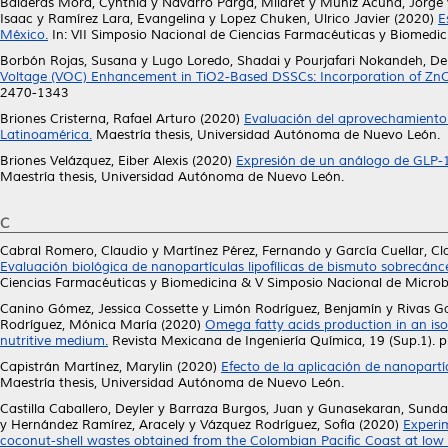
Balderas Mora, Cynthia
y
Navarro Parga, Mildret
y
Muñiz Acuña, Jorge
Isaac
y
Ramírez Lara, Evangelina
y
Lopez Chuken, Ulrico Javier
(2020)
E
México.
In: VII Simposio Nacional de Ciencias Farmacéuticas y Biomedic
Borbón Rojas, Susana
y
Lugo Loredo, Shadai
y
Pourjafari Nokandeh, D
Voltage (VOC) Enhancement in TiO2-Based DSSCs: Incorporation of Zn
2470-1343
Briones Cristerna, Rafael Arturo
(2020)
Evaluación del aprovechamiento i
Latinoamérica.
Maestría thesis, Universidad Autónoma de Nuevo León.
Briones Velázquez, Eiber Alexis
(2020)
Expresión de un análogo de GLP-1
Maestría thesis, Universidad Autónoma de Nuevo León.
C
Cabral Romero, Claudio
y
Martínez Pérez, Fernando
y
García Cuellar, C
Evaluación biológica de nanopartículas lipofílicas de bismuto sobrecánc
Ciencias Farmacéuticas y Biomedicina & V Simposio Nacional de Microbi
Canino Gómez, Jessica Cossette
y
Limón Rodríguez, Benjamín
y
Rivas G
Rodríguez, Mónica María
(2020)
Omega fatty acids production in an iso
nutritive medium.
Revista Mexicana de Ingeniería Química, 19 (Sup.1).
Capistrán Martínez, Marylin
(2020)
Efecto de la aplicación de nanopart
Maestría thesis, Universidad Autónoma de Nuevo León.
Castilla Caballero, Deyler
y
Barraza Burgos, Juan
y
Gunasekaran, Sund
y
Hernández Ramírez, Aracely
y
Vázquez Rodríguez, Sofía
(2020)
Experim
coconut-shell wastes obtained from the Colombian Pacific Coast at low 