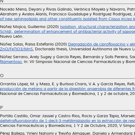
N
Nocedo Mena, Deyani
y
Rivas Galindo, Verónica Mayela
y
Navarro, Patr
Abraham
y
Avalos Alanís, Francisco Guadalupe
y
Rodríguez Rodríguez, 
of new sphingolipids and other constituents isolated from Cissus incisa l
Núñez Mojica, Guillermo
(2020)
Isolation, structural characterization a
Schldl., determination of enhancement of antibacterial activity of sapoge
Nuevo León.
Núñez Salas, Raisa Estefanía
(2020)
Degradación de ciprofloxacino y elim
ZnO/FeTiO3/MnS.
Doctorado thesis, Universidad Autónoma de Nuevo L
Núñez Serrano, Arely Sugey
y
García Reyes, Bernardo
y
Solís Pereira, Sa
filamentoso.
In: VII Simposio Nacional de Ciencias Farmacéuticas y Biom
O
Orrantia López, M.
y
Meza, E.
y
Burboa Charis, V. A.
y
García Reyes, Ref
producción de metano a partir de la digestión anaerobia de diferentes f
Nacional de Ciencias Farmacéuticas y Biomedicina, 1 y 2 de octubre, 20
P
Portillo Castillo, Omar Jassiel
y
Castro Ríos, Rocío
y
Garza Tapia, Marsel
deltetrafluoroborato de 1-decil-3-metilimidazolio en la extracción de r
Ciencias Farmacéuticas y Biomedicina, 1 Y 2 de Octubre, 2020, V Simpo
Pérez Balleza, Yirleni Nahomi
y
Treviño Almaguer, Daniela
y
Armendariz B