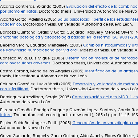
Alcaraz Contreras, Yolanda
(2005)
Evaluación del efecto de la combinac
por plomo en ratas.
Doctorado thesis, Universidad Autónoma de Nuevo
Alcorta Garza, Adelina
(2005)
Salud psicosocial : perfil de los estudian
académico.
Doctorado thesis, Universidad Autónoma de Nuevo León.
Barboza Quintana, Oralia
y
Garza Guajardo, Raquel
y
Méndez Olvera, N
anatomía patológica y citopatología basada en la Norma ISO 9001-200
Becerra Verdin, Eduardo Mendeleev
(2005)
Cambios histoquímicos y ultr
de Karwinskia humboldtiana por vía oral.
Maestría thesis, Universidad
Canseco Ávila, Luis Miguel
(2005)
Determinación molecular de marcadore
cardiovasculares adversos.
Doctorado thesis, Universidad Autónoma de
Castro Corona, María de los Ángeles
(2005)
Identificación de un antíg
thesis, Universidad Autónoma de Nuevo León.
Colunga González, Lucía Yareli
(2005)
Desarrollo y validación de métodos
con infertilidad.
Doctorado thesis, Universidad Autónoma de Nuevo Leó
Domínguez Arrevillaga, Sergio
(2005)
Caracterización del gen MDR-1 en 
Autónoma de Nuevo León.
Elizondo Omaña, Rodrigo Enrique
y
Guzmán López, Santos
y
García Rod
future.
The anatomical record (part b: new anat.), 285 (1). pp. 11-15. 
Espino Saldaña, Ángeles Edith
(2005)
Generación de un vars dirigido po
Autónoma de Nuevo León.
Garza Guajardo, Raquel
y
Garza Galindo, Aldo Azael
y
Flores Gutiérrez,