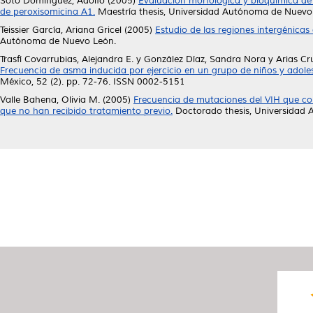
Soto Domínguez, Adolfo
(2005)
Evaluación morfológica y bioquímica de 
de peroxisomicina A1.
Maestría thesis, Universidad Autónoma de Nuevo
Teissier García, Ariana Gricel
(2005)
Estudio de las regiones intergénicas
Autónoma de Nuevo León.
Trasfí Covarrubias, Alejandra E.
y
González Díaz, Sandra Nora
y
Arias Cr
Frecuencia de asma inducida por ejercicio en un grupo de niños y ad
México, 52 (2). pp. 72-76. ISSN 0002-5151
Valle Bahena, Olivia M.
(2005)
Frecuencia de mutaciones del VIH que conf
que no han recibido tratamiento previo.
Doctorado thesis, Universidad