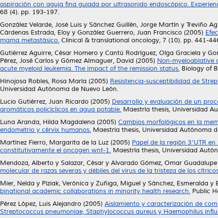
aspiración con aguja fina guiada por ultrasonido endoscópico. Experienc
68 (4). pp. 193-197.
González Velarde, José Luis
y
Sánchez Guillén, Jorge Martín
y
Treviño Ag
Cárdenas Estrada, Eloy
y
González Guerrero, Juan Francisco
(2005)
Efec
mama metastásico.
Clinical & translational oncology, 7 (10). pp. 441-
Gutiérrez Aguirre, César Homero
y
Cantú Rodríguez, Olga Graciela
y
Gon
Pérez, José Carlos
y
Gómez Almaguer, David
(2005)
Non-myeloablative co
acute myeloid leukemia. The impact of the remission status.
Biology of B
Hinojosa Robles, Rosa María
(2005)
Resistencia-susceptibilidad de Strep
Universidad Autónoma de Nuevo León.
Lucio Gutiérrez, Juan Ricardo
(2005)
Desarrollo y evaluación de un proc
aromáticos policíclicos en agua potable.
Maestría thesis, Universidad 
Luna Aranda, Hilda Magdalena
(2005)
Cambios morfológicos en la memb
endometrio y cérvix humanos.
Maestría thesis, Universidad Autónoma d
Martínez Fierro, Margarita de la Luz
(2005)
Papel de la región 3'UTR e
constitutivamente el oncogen wnt-1.
Maestría thesis, Universidad Aut
Mendoza, Alberto
y
Salazar, César
y
Alvarado Gómez, Omar Guadalupe
molecular de razas severas y débiles del virus de la tristeza de los cítricos
Mier, Nelda
y
Piziak, Verónica
y
Zuñiga, Miguel
y
Sánchez, Esmeralda
y
binational academic collaborations in minority health research.
Public H
Pérez López, Luis Alejandro
(2005)
Aislamiento y caracterización de com
Streptococcus pneumoniae, Staphylococcus aureus y Haemophilus influ