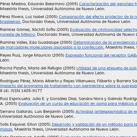
Pérez Medina, Eduardo Belarmino
(2005)
Caracterización del genotipo 
Maestría thesis, Universidad Autónoma de Nuevo León.
Pérez Rivera, Luz Isabel
(2005)
Comparación del efecto protector de la 
brasiliensis.
Doctorado thesis, Universidad Autónoma de Nuevo León.
Ramírez Gómez, Xóchitl Sofía
(2005)
Evaluación de citotoxicidad select
noreste de México.
Doctorado thesis, Universidad Autónoma de Nuevo 
Ramírez Valles, Eda Guadalupe
(2005)
Determinación de la prevalencia d
de marcadores moleculares asociados a la coinfección.
Maestría thesis
Reyes Ruiz, Jorge Mauricio
(2005)
Expresión funcional del receptor GA
León.
Rocha Pizaña, María del Refugio
(2005)
Utilidad de una etiqueta de pol
Maestría thesis, Universidad Autónoma de Nuevo León.
Rodríguez Pérez, Mario Alberto
y
Reyes Villanueva, Filiberto
y
Barrera Sa
Impacto del programa de tratamiento con ivermectina sobre la supresió
8 (4). ISSN 1405-9177
Ruiz Espiricueta, Julia E.
y
González Díaz, Sandra Nora
y
Galindo Rodríg
A.
(2005)
Evaluación de un curso de educación en asma para médicos de
Serrano Gallardo, Luis Benjamín
(2005)
Actividad antiespasmódica de ex
Universidad Autónoma de Nuevo León.
Solís Esquivel, Elton
(2005)
Desarrollo y validación de un método para 
masas.
Maestría thesis, Universidad Autónoma de Nuevo León.