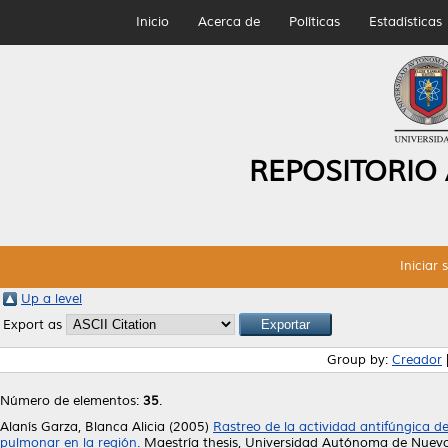
Inicio
Acerca de
Políticas
Estadísticas
REPOSITORIO
Iniciar 
Up a level
Export as
Group by:
Creador
Número de elementos:
35
.
Alanís Garza, Blanca Alicia
(2005)
Rastreo de la actividad antifúngica d
pulmonar en la región.
Maestría thesis, Universidad Autónoma de Nuevo