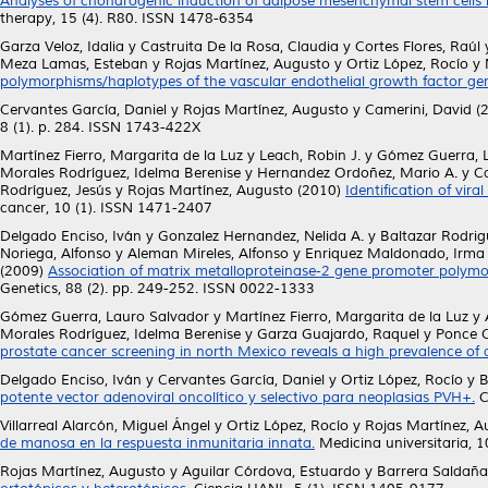
Analyses of chondrogenic induction of adipose mesenchymal stem cells 
therapy, 15 (4). R80. ISSN 1478-6354
Garza Veloz, Idalia
y
Castruita De la Rosa, Claudia
y
Cortes Flores, Raúl
Meza Lamas, Esteban
y
Rojas Martínez, Augusto
y
Ortiz López, Rocío
y
polymorphisms/haplotypes of the vascular endothelial growth factor ge
Cervantes García, Daniel
y
Rojas Martínez, Augusto
y
Camerini, David
(
8 (1). p. 284. ISSN 1743-422X
Martínez Fierro, Margarita de la Luz
y
Leach, Robin J.
y
Gómez Guerra, 
Morales Rodríguez, Idelma Berenise
y
Hernandez Ordoñez, Mario A.
y
C
Rodríguez, Jesús
y
Rojas Martínez, Augusto
(2010)
Identification of vira
cancer, 10 (1). ISSN 1471-2407
Delgado Enciso, Iván
y
Gonzalez Hernandez, Nelida A.
y
Baltazar Rodrig
Noriega, Alfonso
y
Aleman Mireles, Alfonso
y
Enriquez Maldonado, Irma
(2009)
Association of matrix metalloproteinase-2 gene promoter polymor
Genetics, 88 (2). pp. 249-252. ISSN 0022-1333
Gómez Guerra, Lauro Salvador
y
Martínez Fierro, Margarita de la Luz
y
Morales Rodríguez, Idelma Berenise
y
Garza Guajardo, Raquel
y
Ponce 
prostate cancer screening in north Mexico reveals a high prevalence of 
Delgado Enciso, Iván
y
Cervantes García, Daniel
y
Ortiz López, Rocío
y
B
potente vector adenoviral oncolítico y selectivo para neoplasias PVH+.
C
Villarreal Alarcón, Miguel Ángel
y
Ortiz López, Rocío
y
Rojas Martínez, A
de manosa en la respuesta inmunitaria innata.
Medicina universitaria, 
Rojas Martínez, Augusto
y
Aguilar Córdova, Estuardo
y
Barrera Saldaña