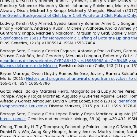
Ludwig, Kerstin U.
y
Böhmer, Anne C.
y
Bowes, John
y
Nikolić, Miloš
y
Is
Sandra
y
Schuenke, Hannah
y
Klamt, Johanna
y
Spielmann, Malte
y
Ald
Alvaro
y
Dixon, Michael J.
y
Knapp, Michael
y
Mangold, Elisabeth
(2017
the Genetic Background of Cleft Lip ± Cleft Palate and Cleft Palate Only.
Ludwig, Kerstin U.
y
Ahmed, Syeda Tasnim
y
Böhmer, Anne C.
y
Sangani
Pinar
y
Hofmann, Andrea
y
Rubini, Michele
y
Aldhorae, Khalid Ahmed
y
Guntram
y
Knapp, Michael
y
Nakatomi, Mitsushiro
y
Graf, Daniel
y
Mang
Significance at 15q13 for Nonsyndromic Clefting of Both the Lip and th
PLoS Genetics, 12 (3). e1005914. ISSN 1553-7404
Borrego Soto, Gissela
y
Costilla Esquivel, Antonio
y
Padilla Rivas, Gera
Velasco Castañón, José Gerardo
y
Mercado Longoria, Roberto
y
Ortiz L
genotípicas de las variantes CYP2A6*12 y rs16969968 de CHRNA5 y su as
jóvenes del noreste de México.
Revista médica de Chile, 143 (11). pp. 
Bryan Marrugo, Owen Lloyd
y
Ramos Jiménez, Javier
y
Barrera Saldaña
María
(2015)
History and progress of antiviral drugs: from acyclovir to d
165-174. ISSN 1665-5796
Garza Veloz, Idalia
y
Martínez Fierro, Margarita de la Luz
y
Jaime Pérez,
Trampe, Ángel
y
Rojas Martínez, Augusto
y
Gutiérrez Aguirre, César Ho
Alfredo
y
Gómez Almaguer, David
y
Ortiz López, Rocío
(2015)
Identifica
Lymphoblastic Leukemia.
Disease Markers, 2015. pp. 1-11. ISSN 0278-
Borrego Soto, Gissela
y
Ortiz López, Rocío
y
Rojas Martínez, Augusto
(2
breast cancer.
Genetics and molecular biology, 38 (4). pp. 420-432. IS
Cheng, Timothy H. T.
y
Thompson, Deborah
y
Painter, Jodie
y
O’Mara, Tr
Daniel D.
y
Win, Aung Ko
y
Hopper, John
y
Jenkins, Mark
y
Lindor, Nora
Casey, Graham
y
Giles, Graham G.
y
Pharoah, Paul
y
Peto, Julian
y
Cox,