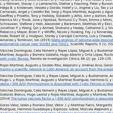
L.
y
Winham, Stacey J.
y
Lambrechts, Diether
y
Fasching, Peter
y
Burwin
Helga B.
y
Kristensen, Vessela
y
Darabi, Hatef
y
Li, Jingmei
y
Liu, Tao
y
L
Carracedo, Angel
y
Castellvi Bel, Sergi
y
Rojas Martínez, Augusto
y
Agui
Geoffrey
y
Proietto, Tony
y
Holliday, Elizabeth
y
Attia, John
y
Ashton, Kat
Henrica MJ
y
Trovik, Jone
y
Njolstad, Tormund S
y
Tham, Emma
y
Mints,
Schrauwen, Stefanie
y
Hein, Alexander
y
Beckmann, Matthias W
y
Ekici,
Jonathan P.
y
Wang, Qin
y
Ahmed, Shahana
y
Healey, Catherine S.
y
Sh
Rebecca
y
Meyer, Brian F.
y
Whiffin, Nicola
y
Hosking, Fay J
y
Kinnersley
Haile, Robert W.
y
Hodgson, Shirley
y
Carvajal Carmona, Luis
y
Cheadle,
Amanda
y
Tomlinson, Ian
(2015)
Meta-analysis of genome-wide associati
endometrial cancer near SH2B3 and TSHZ1.
Scientific Reports, 5 (1). 
Sánchez Domínguez, Celia Nohemí
y
Reyes López, Miguel A.
y
Bustaman
Martínez, Augusto
y
Barrera Saldaña, Hugo Alberto
y
Ortiz López, Rocío
with cystic fibrosis.
Revista de investigación Clínica, 66 (2). pp. 129-13
Rojas Martínez, Augusto
y
Giraldo Ríos, Alejandro
y
Jiménez Arce, Gera
having a scientific network in Latin America: an account from the presid
Sánchez Domínguez, Celia N.
y
Reyes López, Miguel A.
y
Bustamante, A
Hugo L.
y
Rojas Martínez, Augusto
y
Martínez Rodríguez, Herminia G.
y
alpha (-308 A/G) Polymorphism Is Associated with Cystic Fibrosis in Mex
Sánchez Domínguez, Celia Nohemí
y
Reyes López, Miguel A.
y
Bustaman
Gallardo Blanco, Hugo Leonid
y
Rojas Martínez, Augusto
y
Martínez Ro
(2014)
The tumor necrosis factor α (-308 A/G) polymorphism is associated
Garza Veloz, Idalia
y
Romero Díaz, Víktor J.
y
Martínez Fierro, Margarita 
Rodríguez, Herminia Guadalupe
y
Espinoza Juárez, Marcela Alejandra
y