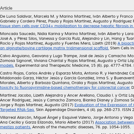
Article
De Luna Saldivar, Marcela M.
y
Marino Martínez, Iván Alberto
y
Franco 
Gabriela
y
Cordero Pérez, Paula
y
Rojas Martínez, Augusto
y
Rodríguez P
tissue stem cells over CD34+ mobilization to decrease hepatic fibrosis in 
Moncada Saucedo, Nidia Karina
y
Marino Martínez, Iván Alberto
y
Lara
José A.
y
Pérez Silos, Vanessa
y
García Ruíz, Alejandro
y
Lin, Hang
y
Tuan
Rocío
y
Rojas Martínez, Augusto
y
Fuentes Mera, Lizeth
(2019)
A bioact
an alginate/bovine cartilage matrix tridimensional scaffold.
Stem Cells In
Calvo Anguiano, Geovana
y
Lugo Trampe, José de Jesús
y
Camacho Mora
Zomosa Signoret, Viviana Chantal
y
Rojas Martínez, Augusto
y
Ortiz Ló
models.
Experimental and Therapeutic Medicine, 15 (6). pp. 4777-4784
Castro Rojas, Carlos Andrés
y
Esparza Mota, Antonio R.
y
Hernández Cab
Maldonado Garza, Héctor Jesús
y
García González, Irma S.
y
Buenaventu
Morales, Alberto
y
Barboza Quintana, Oralia
y
Rojas Martínez, Augusto
toxicity to fluoropyrimidine-based chemotherapy for colorectal cancer.
D
Martínez Jacobo, Lizeth Alejandra
y
Ancer Arellano, Claudia I.
y
Ortiz Ló
Ancer Rodríguez, Jesús
y
Camacho Zamora, Bianka Dianey
y
Zomosa Sig
Jorge
y
Rojas Martínez, Augusto
(2017)
Evaluation of the Expression o
Targeted RNA-Seq.
Skin Appendage Disorders, 4 (4). pp. 268-273. ISSN
Villarreal Alarcón, Miguel Ángel
y
Esquivel Valerio, Jorge Antonio
y
Vega 
Ana Cecilia
y
Garza Elizondo, Mario Alberto
(2017)
Association between
mestizo patients.
Annals of the rheumatic diseases, 76. pp. 1054-1055.