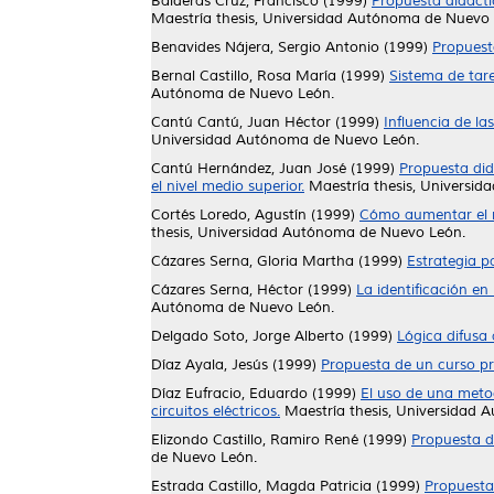
Balderas Cruz, Francisco
(1999)
Propuesta didácti
Maestría thesis, Universidad Autónoma de Nuevo 
Benavides Nájera, Sergio Antonio
(1999)
Propuest
Bernal Castillo, Rosa María
(1999)
Sistema de tare
Autónoma de Nuevo León.
Cantú Cantú, Juan Héctor
(1999)
Influencia de la
Universidad Autónoma de Nuevo León.
Cantú Hernández, Juan José
(1999)
Propuesta did
el nivel medio superior.
Maestría thesis, Universi
Cortés Loredo, Agustín
(1999)
Cómo aumentar el r
thesis, Universidad Autónoma de Nuevo León.
Cázares Serna, Gloria Martha
(1999)
Estrategia p
Cázares Serna, Héctor
(1999)
La identificación en
Autónoma de Nuevo León.
Delgado Soto, Jorge Alberto
(1999)
Lógica difusa
Díaz Ayala, Jesús
(1999)
Propuesta de un curso pro
Díaz Eufracio, Eduardo
(1999)
El uso de una meto
circuitos eléctricos.
Maestría thesis, Universidad
Elizondo Castillo, Ramiro René
(1999)
Propuesta d
de Nuevo León.
Estrada Castillo, Magda Patricia
(1999)
Propuesta 