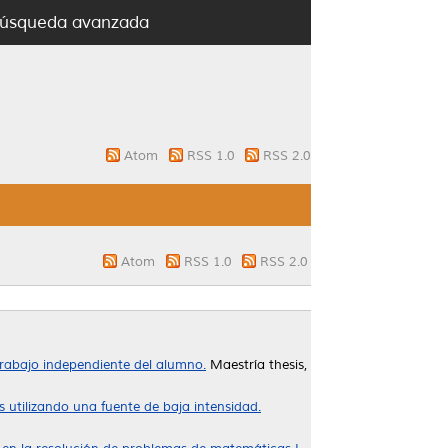
úsqueda avanzada
Atom
RSS 1.0
RSS 2.0
Atom
RSS 1.0
RSS 2.0
trabajo independiente del alumno.
Maestría thesis,
s utilizando una fuente de baja intensidad.