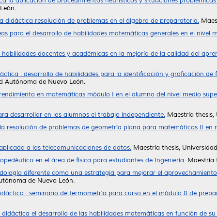
ca la aplicación de procedimientos heurísticos y situaciones problémica
León.
a didáctica resolución de problemas en el álgebra de preparatoria.
Maest
as para el desarrollo de habilidades matemáticas generales en el nivel m
s habilidades docentes y académicas en la mejoría de la calidad del apre
áctica : desarrollo de habilidades para la identificación y graficación d
dad Autónoma de Nuevo León.
endimiento en matemáticas módulo I en el alumno del nivel medio supe
ara desarrollar en los alumnos el trabajo independiente.
Maestría thesis
 la resolución de problemas de geometría plana para matemáticas II en n
 aplicada a las telecomunicaciones de datos.
Maestría thesis, Universid
pedéutico en el área de física para estudiantes de Ingeniería.
Maestría 
dología diferente como una estrategia para mejorar el aprovechamiento d
 Autónoma de Nuevo León.
idáctica : seminario de termometría para curso en el módulo 8 de prepar
didáctica el desarrollo de las habilidades matemáticas en función de su r