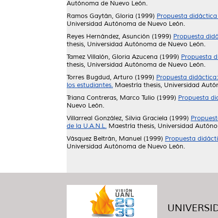
Autónoma de Nuevo León.
Ramos Gaytán, Gloria
(1999)
Propuesta didáctica
Universidad Autónoma de Nuevo León.
Reyes Hernández, Asunción
(1999)
Propuesta didá
thesis, Universidad Autónoma de Nuevo León.
Tamez Villalón, Gloria Azucena
(1999)
Propuesta di
thesis, Universidad Autónoma de Nuevo León.
Torres Bugdud, Arturo
(1999)
Propuesta didáctica
los estudiantes.
Maestría thesis, Universidad Aut
Triana Contreras, Marco Tulio
(1999)
Propuesta di
Nuevo León.
Villarreal González, Silvia Graciela
(1999)
Propuesta
de la U.A.N.L.
Maestría thesis, Universidad Autón
Vásquez Beltrán, Manuel
(1999)
Propuesta didácti
Universidad Autónoma de Nuevo León.
UNIVERSID