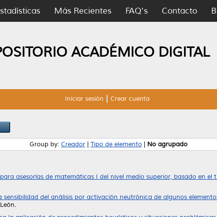
stadísticas
Más Recientes
FAQ's
Contacto
B
POSITORIO ACADÉMICO DIGITAL
Iniciar sesión
Crear cuenta
Group by:
Creador
|
Tipo de elemento
|
No agrupado
ara asesorías de matemáticas I del nivel medio superior, basado en el 
a sensibilidad del análisis por activación neutrónica de algunos elemento
León.