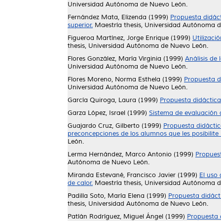
Universidad Autónoma de Nuevo León.
Fernández Mata, Elizenda
(1999)
Propuesta didáct
superior.
Maestría thesis, Universidad Autónoma 
Figueroa Martínez, Jorge Enrique
(1999)
Utilizaci
thesis, Universidad Autónoma de Nuevo León.
Flores González, María Virginia
(1999)
Análisis de 
Universidad Autónoma de Nuevo León.
Flores Moreno, Norma Esthela
(1999)
Propuesta d
Universidad Autónoma de Nuevo León.
García Quiroga, Laura
(1999)
Propuesta didáctica
Garza López, Israel
(1999)
Sistema de evaluación d
Guajardo Cruz, Gilberto
(1999)
Propuesta didáctic
preconcepciones de los alumnos que les posibilite
León.
Lerma Hernández, Marco Antonio
(1999)
Propuest
Autónoma de Nuevo León.
Miranda Estevané, Francisco Javier
(1999)
El uso
de calor.
Maestría thesis, Universidad Autónoma 
Padilla Soto, María Elena
(1999)
Propuesta didáct
thesis, Universidad Autónoma de Nuevo León.
Patlán Rodríguez, Miguel Ángel
(1999)
Propuesta 