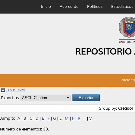
Inicio
Acerca de
Políticas
Estadísticas
REPOSITORIO
Iniciar 
Up a level
Export as
Group by:
Creador
Jump to:
A
|
B
|
C
|
D
|
E
|
F
|
G
|
L
|
M
|
P
|
R
|
T
|
V
Número de elementos:
33
.