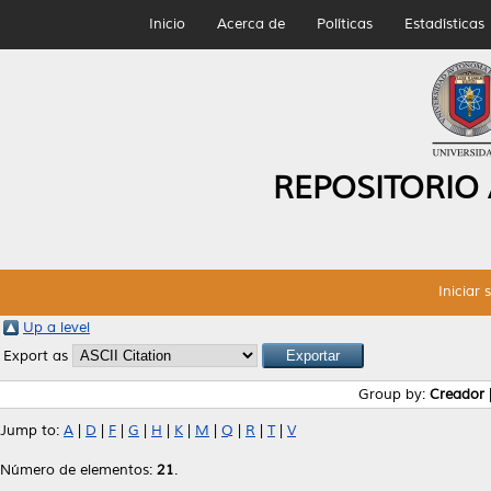
Inicio
Acerca de
Políticas
Estadísticas
REPOSITORIO
Iniciar 
Up a level
Export as
Group by:
Creador
Jump to:
A
|
D
|
F
|
G
|
H
|
K
|
M
|
Q
|
R
|
T
|
V
Número de elementos:
21
.