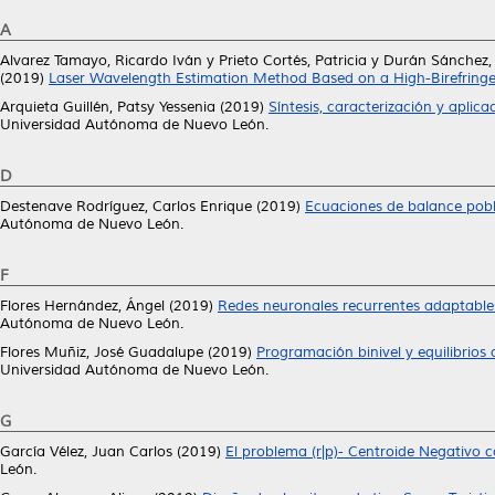
A
Alvarez Tamayo, Ricardo Iván
y
Prieto Cortés, Patricia
y
Durán Sánchez,
(2019)
Laser Wavelength Estimation Method Based on a High-Birefringen
Arquieta Guillén, Patsy Yessenia
(2019)
Síntesis, caracterización y apli
Universidad Autónoma de Nuevo León.
D
Destenave Rodríguez, Carlos Enrique
(2019)
Ecuaciones de balance poblac
Autónoma de Nuevo León.
F
Flores Hernández, Ángel
(2019)
Redes neuronales recurrentes adaptables
Autónoma de Nuevo León.
Flores Muñiz, José Guadalupe
(2019)
Programación binivel y equilibrios
Universidad Autónoma de Nuevo León.
G
García Vélez, Juan Carlos
(2019)
El problema (r|p)- Centroide Negativo c
León.