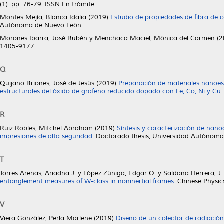
(1). pp. 76-79. ISSN En trámite
Montes Mejía, Blanca Idalia
(2019)
Estudio de propiedades de fibra de 
Autónoma de Nuevo León.
Morones Ibarra, José Rubén
y
Menchaca Maciel, Mónica del Carmen
(2
1405-9177
Q
Quijano Briones, José de Jesús
(2019)
Preparación de materiales nanoes
estructurales del óxido de grafeno reducido dopado con Fe, Co, Ni y Cu.
R
Ruiz Robles, Mitchel Abraham
(2019)
Síntesis y caracterización de nan
impresiones de alta seguridad.
Doctorado thesis, Universidad Autónoma
T
Torres Arenas, Ariadna J.
y
López Zúñiga, Edgar O.
y
Saldaña Herrera, J.
entanglement measures of W-class in noninertial frames.
Chinese Physic
V
Viera González, Perla Marlene
(2019)
Diseño de un colector de radiación