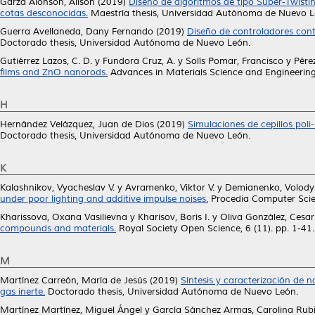
Garza Alonson, Alison
(2019)
Diseño de algoritmos de tipo Super-Twisti
cotas desconocidas.
Maestría thesis, Universidad Autónoma de Nuevo L
Guerra Avellaneda, Dany Fernando
(2019)
Diseño de controladores cont
Doctorado thesis, Universidad Autónoma de Nuevo León.
Gutiérrez Lazos, C. D.
y
Fundora Cruz, A.
y
Solís Pomar, Francisco
y
Pére
films and ZnO nanorods.
Advances in Materials Science and Engineering
H
Hernández Velázquez, Juan de Dios
(2019)
Simulaciones de cepillos poli
Doctorado thesis, Universidad Autónoma de Nuevo León.
K
Kalashnikov, Vyacheslav V.
y
Avramenko, Viktor V.
y
Demianenko, Volody
under poor lighting and additive impulse noises.
Procedia Computer Scie
Kharissova, Oxana Vasilievna
y
Kharisov, Boris I.
y
Oliva González, Cesa
compounds and materials.
Royal Society Open Science, 6 (11). pp. 1-4
M
Martínez Carreón, María de Jesús
(2019)
Síntesis y caracterización de
gas inerte.
Doctorado thesis, Universidad Autónoma de Nuevo León.
Martínez Martínez, Miguel Ángel
y
García Sánchez Armas, Carolina Rub