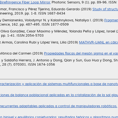
refringence Fiber Loop Mirror.
Photonic Sensors, 9 (1). pp. 89-96. ISS
omar, Francisco
y
Pérez Tijerina, Eduardo Gerardo
(2019)
Study of struct
neering, 2019. pp. 1-8. ISSN 1687-8434
y
Demianenko, Volodymyr N.
y
Kalashnykova, Nataliya I.
(2019)
Fragment
ience, 162. pp. 487-495. ISSN 1877-0509
y
Oliva González, Cesar Maximo
y
Méndez, Yolanda Peña
y
López, Israel
(
. pp. 1-41. ISSN 2054-5703
 Armas, Carolina Rubi
y
López Vera, Lilia
(2019)
MATHVR-UANL en cálculo
Mónica del Carmen
(2019)
Propiedades físicas del mesón sigma en el vac
.
y
Saldaña Herrera, J. Antonio
y
Dong, Qian
y
Sun, Guo Hua
y
Dong, Sh
, 28 (7). 070301. ISSN 1674-1056
caracterización y aplicación de sistemas multifuncionales a base de nano
iones de balance poblacional aplicadas en la cristalización de la sal glau
recurrentes adaptables aplicadas a control de manipuladores robóticos.
 binivel y equilibrios conjeturados: resultados teóricos y algoritmos num