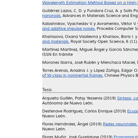
Wavelength Estimation Method Based on a High-Bi
Gutiérrez Lazos, C. D.
y
Fundora Cruz, A.
y
Solís P
nanorods.
Advances in Materials Science and Engi
Kalashnikov, Vyacheslav V.
y
Avramenko, Viktor V.
and additive impulse noises.
Procedia Computer Sc
Kharissova, Oxana Vasilievna
y
Kharisov, Boris I.
and materials.
Royal Society Open Science, 6 (11)
Martínez Martínez, Miguel Ángel
y
García Sánchez
ISSN En trámite
Morones Ibarra, José Rubén
y
Menchaca Maciel, 
Torres Arenas, Ariadna J.
y
López Zúñiga, Edgar O
of W-class in noninertial frames.
Chinese Physics B
Tesis
Arquieta Guillén, Patsy Yessenia
(2019)
Síntesis, 
Autónoma de Nuevo León.
Destenave Rodríguez, Carlos Enrique
(2019)
Ecuac
Nuevo León.
Flores Hernández, Ángel
(2019)
Redes neuronales 
Nuevo León.
Flores Muñiz, José Guadalupe
(2019)
Programación