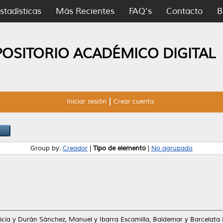
stadísticas
Más Recientes
FAQ's
Contacto
B
POSITORIO ACADÉMICO DIGITAL
Iniciar sesión
Crear cuenta
Group by:
Creador
|
Tipo de elemento
|
No agrupado
icia
y
Durán Sánchez, Manuel
y
Ibarra Escamilla, Baldemar
y
Barcelata 