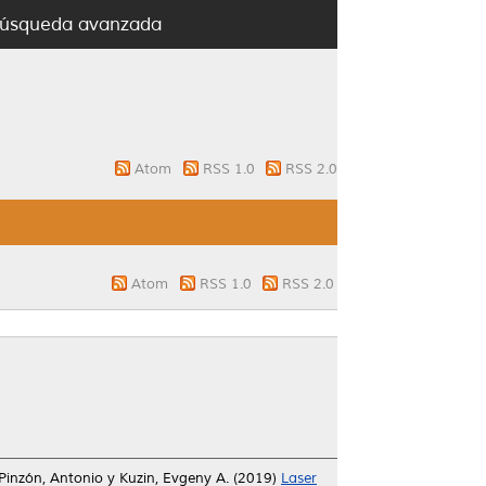
úsqueda avanzada
Atom
RSS 1.0
RSS 2.0
Atom
RSS 1.0
RSS 2.0
Pinzón, Antonio
y
Kuzin, Evgeny A.
(2019)
Laser