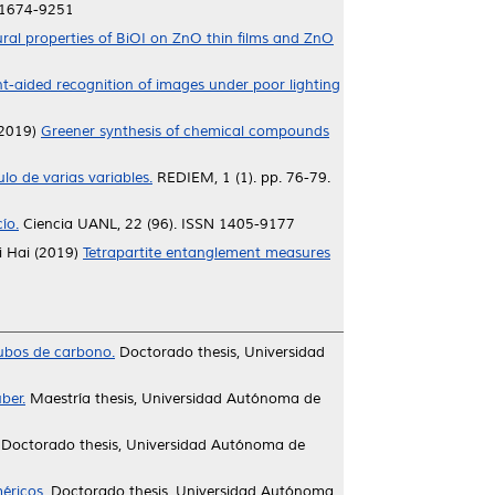
N 1674-9251
ural properties of BiOI on ZnO thin films and ZnO
-aided recognition of images under poor lighting
2019)
Greener synthesis of chemical compounds
 de varias variables.
REDIEM, 1 (1). pp. 76-79.
ío.
Ciencia UANL, 22 (96). ISSN 1405-9177
i Hai
(2019)
Tetrapartite entanglement measures
tubos de carbono.
Doctorado thesis, Universidad
ber.
Maestría thesis, Universidad Autónoma de
Doctorado thesis, Universidad Autónoma de
éricos.
Doctorado thesis, Universidad Autónoma