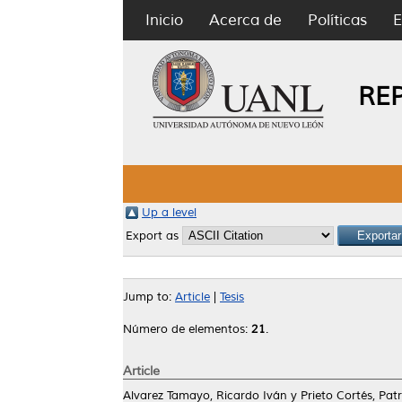
Inicio
Acerca de
Políticas
E
RE
Up a level
Export as
Jump to:
Article
|
Tesis
Número de elementos:
21
.
Article
Alvarez Tamayo, Ricardo Iván
y
Prieto Cortés, Patr