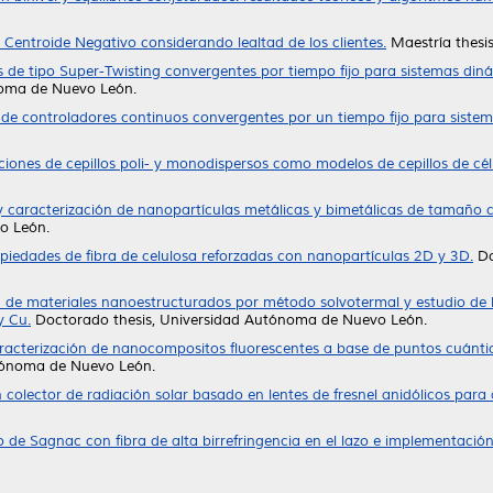
- Centroide Negativo considerando lealtad de los clientes.
Maestría thesi
 de tipo Super-Twisting convergentes por tiempo fijo para sistemas din
noma de Nuevo León.
de controladores continuos convergentes por un tiempo fijo para siste
iones de cepillos poli- y monodispersos como modelos de cepillos de célu
 y caracterización de nanopartículas metálicas y bimetálicas de tamaño 
o León.
piedades de fibra de celulosa reforzadas con nanopartículas 2D y 3D.
Do
 de materiales nanoestructurados por método solvotermal y estudio de la
y Cu.
Doctorado thesis, Universidad Autónoma de Nuevo León.
aracterización de nanocompositos fluorescentes a base de puntos cuánti
tónoma de Nuevo León.
 colector de radiación solar basado en lentes de fresnel anidólicos para 
o de Sagnac con fibra de alta birrefringencia en el lazo e implementació