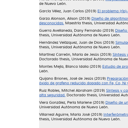
de Nuevo León.
García Vélez, Juan Carlos
(2019)
El problema (r|p)
Garza Alonson, Alison
(2019)
Diseño de algoritmos
desconocidas.
Maestría thesis, Universidad Autó
Guerra Avellaneda, Dany Fernando
(2019)
Diseño 
thesis, Universidad Autónoma de Nuevo León.
Hernández Velázquez, Juan de Dios
(2019)
Simulac
thesis, Universidad Autónoma de Nuevo León.
Martínez Carreón, María de Jesús
(2019)
Síntesis
Doctorado thesis, Universidad Autónoma de Nuev
Montes Mejía, Blanca Idalia
(2019)
Estudio de pro
León.
Quijano Briones, José de Jesús
(2019)
Preparación
óxido de grafeno reducido dopado con Fe, Co, Ni 
Ruiz Robles, Mitchel Abraham
(2019)
Síntesis y c
alta seguridad.
Doctorado thesis, Universidad Au
Viera González, Perla Marlene
(2019)
Diseño de un
Universidad Autónoma de Nuevo León.
Villarreal Aguirre, María José
(2019)
Interferómetr
thesis, Universidad Autónoma de Nuevo León.