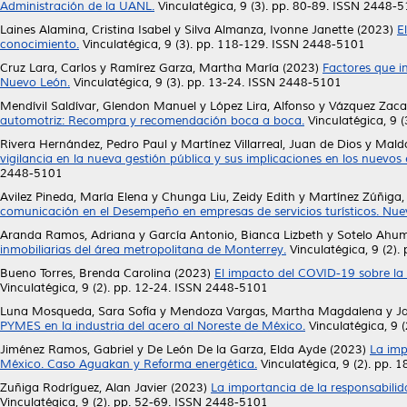
Administración de la UANL.
Vinculatégica, 9 (3). pp. 80-89. ISSN 2448-
Laines Alamina, Cristina Isabel
y
Silva Almanza, Ivonne Janette
(2023)
E
conocimiento.
Vinculatégica, 9 (3). pp. 118-129. ISSN 2448-5101
Cruz Lara, Carlos
y
Ramírez Garza, Martha María
(2023)
Factores que i
Nuevo León.
Vinculatégica, 9 (3). pp. 13-24. ISSN 2448-5101
Mendívil Saldívar, Glendon Manuel
y
López Lira, Alfonso
y
Vázquez Zacar
automotriz: Recompra y recomendación boca a boca.
Vinculatégica, 9 
Rivera Hernández, Pedro Paul
y
Martínez Villarreal, Juan de Dios
y
Mald
vigilancia en la nueva gestión pública y sus implicaciones en los nuevo
2448-5101
Avilez Pineda, María Elena
y
Chunga Liu, Zeidy Edith
y
Martínez Zúñiga
comunicación en el Desempeño en empresas de servicios turísticos. Nue
Aranda Ramos, Adriana
y
García Antonio, Bianca Lizbeth
y
Sotelo Ahum
inmobiliarias del área metropolitana de Monterrey.
Vinculatégica, 9 (2)
Bueno Torres, Brenda Carolina
(2023)
El impacto del COVID-19 sobre la 
Vinculatégica, 9 (2). pp. 12-24. ISSN 2448-5101
Luna Mosqueda, Sara Sofía
y
Mendoza Vargas, Martha Magdalena
y
J
PYMES en la industria del acero al Noreste de México.
Vinculatégica, 9 
Jiménez Ramos, Gabriel
y
De León De la Garza, Elda Ayde
(2023)
La imp
México. Caso Aguakan y Reforma energética.
Vinculatégica, 9 (2). pp.
Zuñiga Rodríguez, Alan Javier
(2023)
La importancia de la responsabilid
Vinculatégica, 9 (2). pp. 52-69. ISSN 2448-5101