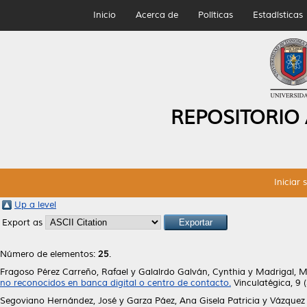
Inicio
Acerca de
Políticas
Estadísticas
REPOSITORIO
Iniciar 
Up a level
Export as
Número de elementos:
25
.
Fragoso Pérez Carreño, Rafael
y
Galalrdo Galván, Cynthia
y
Madrigal, 
no reconocidos en banca digital o centro de contacto.
Vinculatégica, 9 
Segoviano Hernández, José
y
Garza Páez, Ana Gisela Patricia
y
Vázquez 