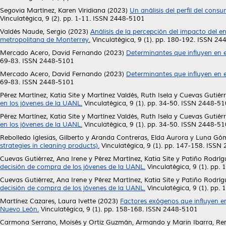
Segovia Martínez, Karen Viridiana
(2023)
Un análisis del perfil del con
Vinculatégica, 9 (2). pp. 1-11. ISSN 2448-5101
Valdés Naude, Sergio
(2023)
Análisis de la percepción del impacto del e
metropolitana de Monterrey.
Vinculatégica, 9 (1). pp. 180-192. ISSN 2
Mercado Acero, David Fernando
(2023)
Determinantes que influyen en el
69-83. ISSN 2448-5101
Mercado Acero, David Fernando
(2023)
Determinantes que influyen en el
69-83. ISSN 2448-5101
Pérez Martínez, Katia Site
y
Martínez Valdés, Ruth Isela
y
Cuevas Gutiérr
en los jóvenes de la UANL.
Vinculatégica, 9 (1). pp. 34-50. ISSN 2448-5
Pérez Martínez, Katia Site
y
Martínez Valdés, Ruth Isela
y
Cuevas Gutiérr
en los jóvenes de la UANL.
Vinculatégica, 9 (1). pp. 34-50. ISSN 2448-5
Rebolledo Iglesias, Gilberto
y
Aranda Contreras, Elda Aurora
y
Luna Góm
strategies in cleaning products).
Vinculatégica, 9 (1). pp. 147-158. ISSN
Cuevas Gutiérrez, Ana Irene
y
Pérez Martínez, Katia Site
y
Patiño Rodríg
decisión de compra de los jóvenes de la UANL.
Vinculatégica, 9 (1). pp
Cuevas Gutiérrez, Ana Irene
y
Pérez Martínez, Katia Site
y
Patiño Rodríg
decisión de compra de los jóvenes de la UANL.
Vinculatégica, 9 (1). pp
Martínez Cazares, Laura Ivette
(2023)
Factores exógenos que influyen e
Nuevo León.
Vinculatégica, 9 (1). pp. 158-168. ISSN 2448-5101
Carmona Serrano, Moisés
y
Ortiz Guzmán, Armando
y
Marin Ibarra, Re