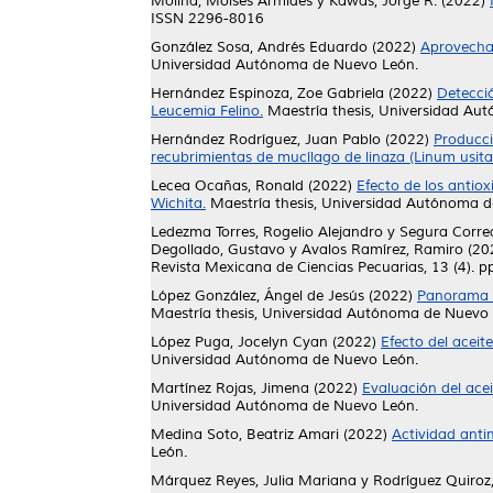
Molina, Moisés Armides
y
Kawas, Jorge R.
(2022)
ISSN 2296-8016
González Sosa, Andrés Eduardo
(2022)
Aprovecham
Universidad Autónoma de Nuevo León.
Hernández Espinoza, Zoe Gabriela
(2022)
Detecció
Leucemia Felino.
Maestría thesis, Universidad Au
Hernández Rodríguez, Juan Pablo
(2022)
Producci
recubrimientas de mucílago de linaza (Linum usita
Lecea Ocañas, Ronald
(2022)
Efecto de los antio
Wichita.
Maestría thesis, Universidad Autónoma d
Ledezma Torres, Rogelio Alejandro
y
Segura Correa
Degollado, Gustavo
y
Avalos Ramírez, Ramiro
(20
Revista Mexicana de Ciencias Pecuarias, 13 (4). 
López González, Ángel de Jesús
(2022)
Panorama d
Maestría thesis, Universidad Autónoma de Nuevo 
López Puga, Jocelyn Cyan
(2022)
Efecto del aceit
Universidad Autónoma de Nuevo León.
Martínez Rojas, Jimena
(2022)
Evaluación del acei
Universidad Autónoma de Nuevo León.
Medina Soto, Beatriz Amari
(2022)
Actividad anti
León.
Márquez Reyes, Julia Mariana
y
Rodríguez Quiroz,