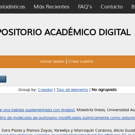
stadísticas
Más Recientes
FAQ's
Contacto
B
POSITORIO ACADÉMICO DIGITAL
Iniciar sesión
Crear cuenta
Group by:
Creador
|
Tipo de elemento
|
No agrupado
e una bebida suplementada con linalool.
Maestría thesis, Universidad 
vitro de moléculas de quitosano modificadas químicamente como adsorbe
 Sara Paola
y
Ramos Zayas, Yareellys
y
Marroquín Cardona, Alicia Gua