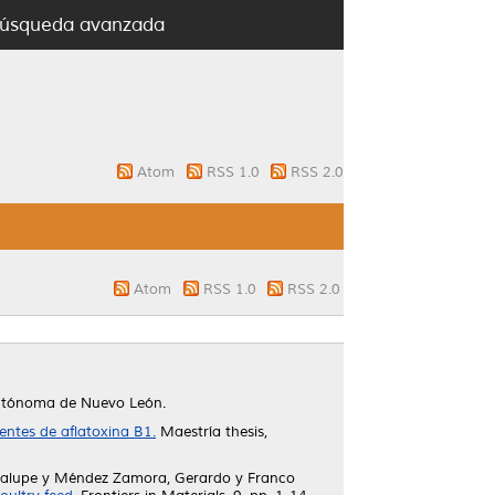
úsqueda avanzada
Atom
RSS 1.0
RSS 2.0
Atom
RSS 1.0
RSS 2.0
Autónoma de Nuevo León.
ntes de aflatoxina B1.
Maestría thesis,
dalupe
y
Méndez Zamora, Gerardo
y
Franco