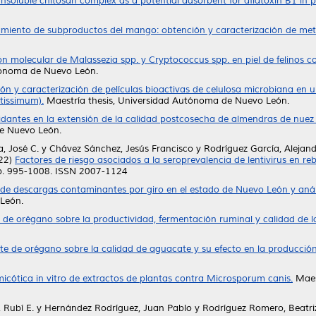
Insoluble chitosan complex as a potential adsorbent for aflatoxin B1 in p
iento de subproductos del mango: obtención y caracterización de metab
n molecular de Malassezia spp. y Cryptococcus spp. en piel de felinos co
tónoma de Nuevo León.
ón y caracterización de películas bioactivas de celulosa microbiana en u
tissimum).
Maestría thesis, Universidad Autónoma de Nuevo León.
xidantes en la extensión de la calidad postcosecha de almendras de nue
e Nuevo León.
, José C.
y
Chávez Sánchez, Jesús Francisco
y
Rodríguez García, Alejan
22)
Factores de riesgo asociados a la seroprevalencia de lentivirus en r
pp. 995-1008. ISSN 2007-1124
e descargas contaminantes por giro en el estado de Nuevo León y anális
León.
e de orégano sobre la productividad, fermentación ruminal y calidad de l
te de orégano sobre la calidad de aguacate y su efecto en la producción
micótica in vitro de extractos de plantas contra Microsporum canis.
Maes
 Rubí E.
y
Hernández Rodríguez, Juan Pablo
y
Rodríguez Romero, Beatri