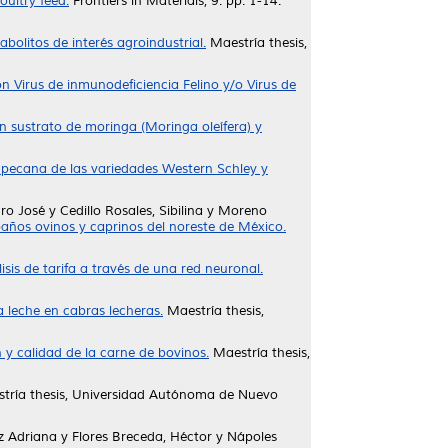
oultry feed.
Frontiers in Materials, 9. pp. 1-14.
olitos de interés agroindustrial.
Maestría thesis,
n Virus de inmunodeficiencia Felino y/o Virus de
n sustrato de moringa (Moringa oleífera) y
z pecana de las variedades Western Schley y
dro José
y
Cedillo Rosales, Sibilina
y
Moreno
ebaños ovinos y caprinos del noreste de México.
is de tarifa a través de una red neuronal.
a leche en cabras lecheras.
Maestría thesis,
 y calidad de la carne de bovinos.
Maestría thesis,
tría thesis, Universidad Autónoma de Nuevo
z Adriana
y
Flores Breceda, Héctor
y
Nápoles