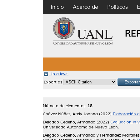
Inicio
Acerca de
Políticas
E
RE
Up a level
Export as
Número de elementos:
18
.
Chávez Núñez, Arely Joanna
(2022)
Elaboración d
Delgado Cedeño, Armando
(2022)
Evaluación in 
Universidad Autónoma de Nuevo León.
Delgado Cedeño, Armando
y
Hernández Martínez,