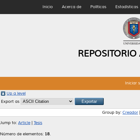
Inicio
Acerca de
Políticas
Estadísticas
REPOSITORIO
Iniciar 
Up a level
Export as
Group by:
Creador
Jump to:
Article
|
Tesis
Número de elementos:
18
.