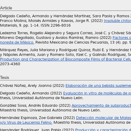
Article
Delgado Cedeño, Armando
y
Hernández Martínez, Sara Paola
y
Ramos Z
Franco Molina, Moisés Armides
y
Kawas, Jorge R.
(2022)
Insoluble chito
Materials, 9. pp. 1-14. ISSN 2296-8016
Ledezma Torres, Rogelio Alejandro
y
Segura Correa, José C.
y
Chávez Sán
Moreno Degollado, Gustavo
y
Avalos Ramírez, Ramiro
(2022)
Factores d
noreste de México.
Revista Mexicana de Ciencias Pecuarias, 13 (4). pp
Márquez Reyes, Julia Mariana
y
Rodríguez Quiroz, Rubí E.
y
Hernández 
y
Nápoles Armenta, Juan
y
Romero Soto, Itzel C.
y
Galindo Rodríguez, S
Production and Characterization of Biocomposite Films of Bacterial Ce
2073-4360
Tesis
Chávez Núñez, Arely Joanna
(2022)
Elaboración de una bebida suplemen
Delgado Cedeño, Armando
(2022)
Evaluación in vitro de moléculas de
thesis, Universidad Autónoma de Nuevo León.
González Sosa, Andrés Eduardo
(2022)
Aprovechamiento de subproductos
Maestría thesis, Universidad Autónoma de Nuevo León.
Hernández Espinoza, Zoe Gabriela
(2022)
Detección molecular de Malasse
y/o Virus de Leucemia Felino.
Maestría thesis, Universidad Autónoma de
Hernández Rodríguez, Juan Pablo
(2022)
Producción y caracterización d