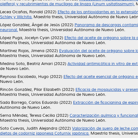
oleífera) y recubrimientas de mucílago de linaza (Linum usitatissimum).
M
Lecea Ocañas, Ronald
(2022)
Efecto de los antioxidantes en la extens
Schley y Wichita.
Maestría thesis, Universidad Autónoma de Nuevo León
López González, Ángel de Jesús
(2022)
Panorama de descargas contaminan
neuronal.
Maestría thesis, Universidad Autónoma de Nuevo León.
López Puga, Jocelyn Cyan
(2022)
Efecto del aceite de orégano sobre la 
Maestría thesis, Universidad Autónoma de Nuevo León.
Martínez Rojas, Jimena
(2022)
Evaluación del aceite de orégano sobre l
Maestría thesis, Universidad Autónoma de Nuevo León.
Medina Soto, Beatriz Amari
(2022)
Actividad antimicótica in vitro de e
de Nuevo León.
Reynoso Escobedo, Hugo
(2022)
Efecto del aceite esencial de orégano 
Nuevo León.
Rincón González, Pilar Elizabeth
(2022)
Eficacia de mosquicidas y prese
Maestría thesis, Universidad Autónoma de Nuevo León.
Sada Borrego, Carlos Eduardo
(2022)
Extracción de ficocianina de espi
Autónoma de Nuevo León.
Serna Méndez, Teresa Cecilia
(2022)
Caracterización química y funcional
Maestría thesis, Universidad Autónoma de Nuevo León.
Soto Cuevas, Judith Alejandra
(2022)
Valorización de suero de leche co
dietas de codorniz japonesa Coturnix japónica.
Maestría thesis, Univer