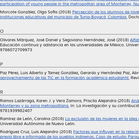
participation of young people in the metropolitan area of Monterrey, Nu
Morcote González, Olga Sofía
(2018)
Percepción de los alumnos de nivel 
instituciones educativas del municipio de Tunja-Boyacá, Colombia.
Docto
O
Olivares Márquez, José Daniel
y
Segoviano Hernández, José
(2018)
Alfa
Educación continua y adistancia en las universidades de México. Univ
9786072709973
P
Paz Pérez, Luis Alberto
y
Tamez González, Gerardo
y
Hernández Paz, Ab
aprovechamiento de las TIC en la formación académica estudiantil.
Revi
R
Ramos Lazárraga, Karen J.
y
Vera Zamora, Priscila Alejandra
(2018)
Aná
Monterrey y su zona metropolitana.
In: La investigación y su contribuc
9781939982407
Ramírez de León, Carolina
(2018)
La exclusión de las mujeres en la ide
Universidad Autónoma de Nuevo León.
Rodríguez Cruz, Luis Alejandro
(2018)
Factores que influyen en la relac
previa libre e informada de los pueblos indígenas. Caso de estudio Parqu