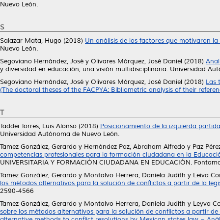
Nuevo León.
S
Salazar Mata, Hugo
(2018)
Un análisis de los factores que motivaron l
Nuevo León.
Segoviano Hernández, José
y
Olivares Márquez, José Daniel
(2018)
Anal
y diversidad en educación, una visión multidisciplinaria. Universida
Segoviano Hernández, José
y
Olivares Márquez, José Daniel
(2018)
Las 
(The doctoral theses of the FACPYA: Bibliometric analysis of their refere
T
Taddei Torres, Luis Alonso
(2018)
Posicionamiento de la izquierda partid
Universidad Autónoma de Nuevo León.
Tamez González, Gerardo
y
Hernández Paz, Abraham Alfredo
y
Paz Pérez
competencias profesionales para la formación ciudadana en la Educació
UNIVERSITARIA Y FORMACIÓN CIUDADANA EN EDUCACIÓN. Fontamara,
Tamez González, Gerardo
y
Montalvo Herrera, Daniela Judith
y
Leiva Co
los métodos alternativos para la solución de conflictos a partir de la le
2590-4566
Tamez González, Gerardo
y
Montalvo Herrera, Daniela Judith
y
Leyva C
sobre los métodos alternativos para la solución de conflictos a partir d
alternative methods to conflict resolutions by Mexican states law = Aná