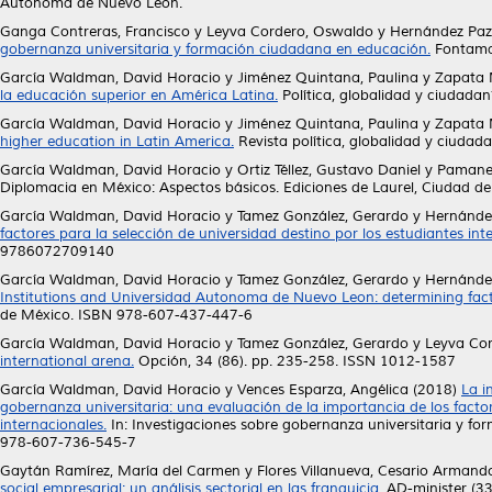
Autónoma de Nuevo León.
Ganga Contreras, Francisco
y
Leyva Cordero, Oswaldo
y
Hernández Paz
gobernanza universitaria y formación ciudadana en educación.
Fontama
García Waldman, David Horacio
y
Jiménez Quintana, Paulina
y
Zapata 
la educación superior en América Latina.
Política, globalidad y ciudadan
García Waldman, David Horacio
y
Jiménez Quintana, Paulina
y
Zapata 
higher education in Latin America.
Revista política, globalidad y ciudad
García Waldman, David Horacio
y
Ortiz Téllez, Gustavo Daniel
y
Pamanes
Diplomacia en México: Aspectos básicos. Ediciones de Laurel, Ciudad 
García Waldman, David Horacio
y
Tamez González, Gerardo
y
Hernánde
factores para la selección de universidad destino por los estudiantes int
9786072709140
García Waldman, David Horacio
y
Tamez González, Gerardo
y
Hernánde
Institutions and Universidad Autonoma de Nuevo Leon: determining factor
de México. ISBN 978-607-437-447-6
García Waldman, David Horacio
y
Tamez González, Gerardo
y
Leyva Co
international arena.
Opción, 34 (86). pp. 235-258. ISSN 1012-1587
García Waldman, David Horacio
y
Vences Esparza, Angélica
(2018)
La i
gobernanza universitaria: una evaluación de la importancia de los facto
internacionales.
In: Investigaciones sobre gobernanza universitaria y 
978-607-736-545-7
Gaytán Ramírez, María del Carmen
y
Flores Villanueva, Cesario Armand
social empresarial: un análisis sectorial en las franquicia.
AD-minister (33