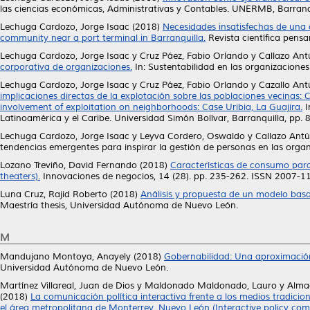
las ciencias económicas, Administrativas y Contables. UNERMB, Barra
Lechuga Cardozo, Jorge Isaac
(2018)
Necesidades insatisfechas de una
community near a port terminal in Barranquilla.
Revista científica pens
Lechuga Cardozo, Jorge Isaac
y
Cruz Páez, Fabio Orlando
y
Callazo Ant
corporativa de organizaciones.
In: Sustentabilidad en las organizacion
Lechuga Cardozo, Jorge Isaac
y
Cruz Páez, Fabio Orlando
y
Cazallo Ant
implicaciones directas de la explotación sobre las poblaciones vecinas: Ca
involvement of exploitation on neighborhoods: Case Uribia, La Guajira.
I
Latinoamérica y el Caribe. Universidad Simón Bolívar, Barranquilla, p
Lechuga Cardozo, Jorge Isaac
y
Leyva Cordero, Oswaldo
y
Callazo Ant
tendencias emergentes para inspirar la gestión de personas en las org
Lozano Treviño, David Fernando
(2018)
Características de consumo para
theaters).
Innovaciones de negocios, 14 (28). pp. 235-262. ISSN 2007-1
Luna Cruz, Rajid Roberto
(2018)
Análisis y propuesta de un modelo basad
Maestría thesis, Universidad Autónoma de Nuevo León.
M
Mandujano Montoya, Anayely
(2018)
Gobernabilidad: Una aproximación 
Universidad Autónoma de Nuevo León.
Martínez Villareal, Juan de Dios
y
Maldonado Maldonado, Lauro
y
Alma
(2018)
La comunicación política interactiva frente a los medios tradici
el área metropolitana de Monterrey, Nuevo León (Interactive policy com