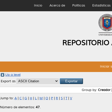
Inicio
Acerca de
Políticas
Estadísticas
REPOSITORIO
Iniciar 
Up a level
Export as
Group by:
Creador
Jump to:
A
|
C
|
G
|
H
|
L
|
M
|
O
|
P
|
R
|
S
|
T
|
V
Número de elementos:
47
.