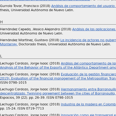
Gurrola Tovar, Francisco
(2018)
Análisis de comportamiento del usuario
thesis, Universidad Autónoma de Nuevo León.
H
Hernández Cepeda, Jéssica Alejandra
(2018)
Análisis de las aplicacione
Universidad Autónoma de Nuevo León.
Hernández Martínez, Gustavo
(2018)
La incidencia de actores no guber
Monterrey.
Doctorado thesis, Universidad Autónoma de Nuevo León.
L
Lechuga Cardozo, Jorge Isaac
(2018)
Análisis del comportamiento de la
Analysis of the Behavior of the Exports of the Atlántico Department a
Lechuga Cardozo, Jorge Isaac
(2018)
Evaluación de la gestión financier
2015). Evaluation of the financial management of the Metropolitan Tran
ISSN 0798-1015
Lechuga Cardozo, Jorge Isaac
(2018)
Hermanamiento entre Barranquilla
descentralizado. Twinning agreement between the cities of Barranquilla,
Espacios, 39 (22). pp. 26-39. ISSN 0798-1015
Lechuga Cardozo, Jorge Isaac
(2018)
Industria de la madera en Colombia
pp. 15-24. ISSN 0719-7713
Lechuga Cardozo, Jorge Isaac
(2018)
Innovación como eje transversal e