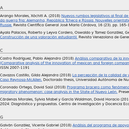
A
Arango Morales, Xóchitl A.
(2018)
Nuevos rumbos legislativos al final de
da guerra fria: Alemanha, República Tcheca e Rússia. Nouvelles orientation
Russie.
Revista Científica General José María Córdova, 16 (23). pp. 16
Ayala Palacios, Roberto
y
Leyva Cordero, Oswaldo
y
Tamez González, G
Construcción de una valoración estudiantil.
Revista Venezolana de Geren
C
Castro Rodríguez, Pablo Alejandro
(2018)
Análisis comparativo de la in
(Comparative analysis of the innovation of mexican and foreign compani
ISSN 2007-1191
Cavazos Castillo, Gilda Alejandra
(2018)
La percepción de la calidad de
Caso Reynosa-McAllen.
Doctorado thesis, Universidad Autónoma de Nu
Coronado Ortega, David Saúl
(2018)
Programa bracero como fenómeno m
migratory phenomenon: case analysis in the State of Nuevo León.
Presen
Cárdenas Morales, Sylvia Mabel
y
García Waldman, David Horacio
(201
2024: Diagnóstico y propuestas. Centro de Investigación y Docencia 
G
Galván González, Vicente Gabriel
(2018)
Análisis del programa de apo