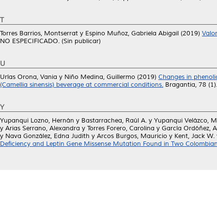
T
Torres Barrios, Montserrat
y
Espino Muñoz, Gabriela Abigail
(2019)
Valor
NO ESPECIFICADO. (Sin publicar)
U
Urías Orona, Vania
y
Niño Medina, Guillermo
(2019)
Changes in phenolic
(Camellia sinensis) beverage at commercial conditions.
Bragantia, 78 (1
Y
Yupanqui Lozno, Hernán
y
Bastarrachea, Raúl A.
y
Yupanqui Velázco, Ma
y
Arias Serrano, Alexandra
y
Torres Forero, Carolina
y
García Ordóñez, A
y
Nava González, Edna Judith
y
Arcos Burgos, Mauricio
y
Kent, Jack W.
Deficiency and Leptin Gene Missense Mutation Found in Two Colombian 