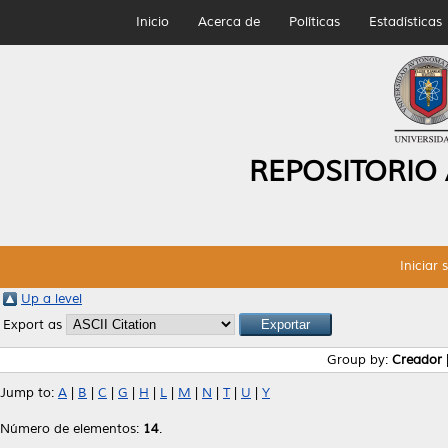
Inicio
Acerca de
Políticas
Estadísticas
REPOSITORIO
Iniciar 
Up a level
Export as
Group by:
Creador
Jump to:
A
|
B
|
C
|
G
|
H
|
L
|
M
|
N
|
T
|
U
|
Y
Número de elementos:
14
.