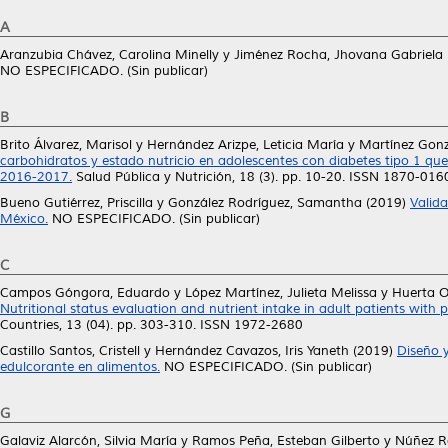
A
Aranzubia Chávez, Carolina Minelly
y
Jiménez Rocha, Jhovana Gabriela
NO ESPECIFICADO. (Sin publicar)
B
Brito Álvarez, Marisol
y
Hernández Arizpe, Leticia María
y
Martínez Gonz
carbohidratos y estado nutricio en adolescentes con diabetes tipo 1 q
2016-2017.
Salud Pública y Nutrición, 18 (3). pp. 10-20. ISSN 1870-016
Bueno Gutiérrez, Priscilla
y
González Rodríguez, Samantha
(2019)
Valida
México.
NO ESPECIFICADO. (Sin publicar)
C
Campos Góngora, Eduardo
y
López Martínez, Julieta Melissa
y
Huerta O
Nutritional status evaluation and nutrient intake in adult patients with
Countries, 13 (04). pp. 303-310. ISSN 1972-2680
Castillo Santos, Cristell
y
Hernández Cavazos, Iris Yaneth
(2019)
Diseño 
edulcorante en alimentos.
NO ESPECIFICADO. (Sin publicar)
G
Galaviz Alarcón, Silvia María
y
Ramos Peña, Esteban Gilberto
y
Núñez R