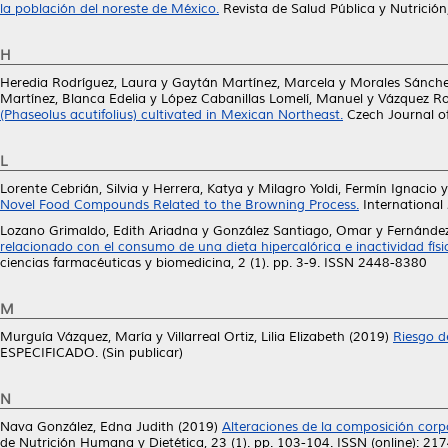
la población del noreste de México.
Revista de Salud Pública y Nutrición
H
Heredia Rodríguez, Laura
y
Gaytán Martínez, Marcela
y
Morales Sánche
Martínez, Blanca Edelia
y
López Cabanillas Lomelí, Manuel
y
Vázquez Ro
(Phaseolus acutifolius) cultivated in Mexican Northeast.
Czech Journal of
L
Lorente Cebrián, Silvia
y
Herrera, Katya
y
Milagro Yoldi, Fermín Ignacio
Novel Food Compounds Related to the Browning Process.
International 
Lozano Grimaldo, Edith Ariadna
y
González Santiago, Omar
y
Fernández
relacionado con el consumo de una dieta hipercalórica e inactividad fí
ciencias farmacéuticas y biomedicina, 2 (1). pp. 3-9. ISSN 2448-8380
M
Murguía Vázquez, María
y
Villarreal Ortiz, Lilia Elizabeth
(2019)
Riesgo d
ESPECIFICADO. (Sin publicar)
N
Nava González, Edna Judith
(2019)
Alteraciones de la composición corpo
de Nutrición Humana y Dietética, 23 (1). pp. 103-104. ISSN (online): 21