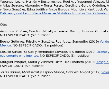
Yupanqui Lozno, Hernán
y
Bastarrachea, Raúl A.
y
Yupanqui Velázco, Ma
y
Arias Serrano, Alexandra
y
Torres Forero, Carolina
y
García Ordóñez, A
y
Nava González, Edna Judith
y
Arcos Burgos, Mauricio
y
Kent, Jack W.
Deficiency and Leptin Gene Missense Mutation Found in Two Colombian 
Otro
Aranzubia Chávez, Carolina Minelly
y
Jiménez Rocha, Jhovana Gabriela
NO ESPECIFICADO. (Sin publicar)
Bueno Gutiérrez, Priscilla
y
González Rodríguez, Samantha
(2019)
Valida
México.
NO ESPECIFICADO. (Sin publicar)
Castillo Santos, Cristell
y
Hernández Cavazos, Iris Yaneth
(2019)
Diseño 
edulcorante en alimentos.
NO ESPECIFICADO. (Sin publicar)
Murguía Vázquez, María
y
Villarreal Ortiz, Lilia Elizabeth
(2019)
Riesgo d
ESPECIFICADO. (Sin publicar)
Torres Barrios, Montserrat
y
Espino Muñoz, Gabriela Abigail
(2019)
Valor
NO ESPECIFICADO. (Sin publicar)