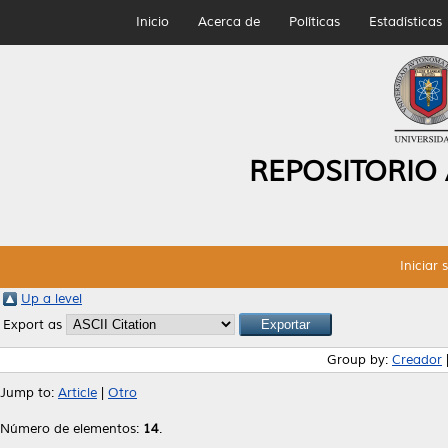
Inicio
Acerca de
Políticas
Estadísticas
REPOSITORIO
Iniciar 
Up a level
Export as
Group by:
Creador
Jump to:
Article
|
Otro
Número de elementos:
14
.