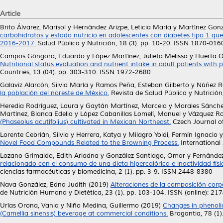
Article
Brito Álvarez, Marisol
y
Hernández Arizpe, Leticia María
y
Martínez Gonz
carbohidratos y estado nutricio en adolescentes con diabetes tipo 1 q
2016-2017.
Salud Pública y Nutrición, 18 (3). pp. 10-20. ISSN 1870-016
Campos Góngora, Eduardo
y
López Martínez, Julieta Melissa
y
Huerta O
Nutritional status evaluation and nutrient intake in adult patients with
Countries, 13 (04). pp. 303-310. ISSN 1972-2680
Galaviz Alarcón, Silvia María
y
Ramos Peña, Esteban Gilberto
y
Núñez R
la población del noreste de México.
Revista de Salud Pública y Nutrición
Heredia Rodríguez, Laura
y
Gaytán Martínez, Marcela
y
Morales Sánche
Martínez, Blanca Edelia
y
López Cabanillas Lomelí, Manuel
y
Vázquez Ro
(Phaseolus acutifolius) cultivated in Mexican Northeast.
Czech Journal of
Lorente Cebrián, Silvia
y
Herrera, Katya
y
Milagro Yoldi, Fermín Ignacio
Novel Food Compounds Related to the Browning Process.
International 
Lozano Grimaldo, Edith Ariadna
y
González Santiago, Omar
y
Fernández
relacionado con el consumo de una dieta hipercalórica e inactividad fí
ciencias farmacéuticas y biomedicina, 2 (1). pp. 3-9. ISSN 2448-8380
Nava González, Edna Judith
(2019)
Alteraciones de la composición corpo
de Nutrición Humana y Dietética, 23 (1). pp. 103-104. ISSN (online): 21
Urías Orona, Vania
y
Niño Medina, Guillermo
(2019)
Changes in phenolic
(Camellia sinensis) beverage at commercial conditions.
Bragantia, 78 (1